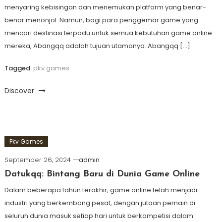
menyaring kebisingan dan menemukan platform yang benar-
benar menonjol. Namun, bagi para penggemar game yang
mencari destinasi terpadu untuk semua kebutuhan game online
mereka, Abangqq adalah tujuan utamanya. Abangqq […]
Tagged
pkv games
Discover
Pkv Games
September 26, 2024
admin
Datukqq: Bintang Baru di Dunia Game Online
Dalam beberapa tahun terakhir, game online telah menjadi
industri yang berkembang pesat, dengan jutaan pemain di
seluruh dunia masuk setiap hari untuk berkompetisi dalam