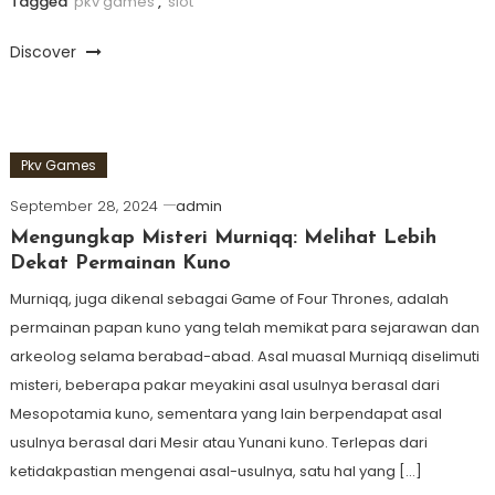
Tagged
pkv games
,
slot
Discover
Pkv Games
September 28, 2024
admin
Mengungkap Misteri Murniqq: Melihat Lebih
Dekat Permainan Kuno
Murniqq, juga dikenal sebagai Game of Four Thrones, adalah
permainan papan kuno yang telah memikat para sejarawan dan
arkeolog selama berabad-abad. Asal muasal Murniqq diselimuti
misteri, beberapa pakar meyakini asal usulnya berasal dari
Mesopotamia kuno, sementara yang lain berpendapat asal
usulnya berasal dari Mesir atau Yunani kuno. Terlepas dari
ketidakpastian mengenai asal-usulnya, satu hal yang […]