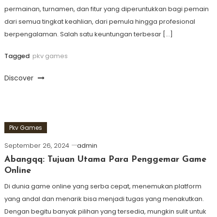
permainan, turnamen, dan fitur yang diperuntukkan bagi pemain
dari semua tingkat keahlian, dari pemula hingga profesional
berpengalaman. Salah satu keuntungan terbesar […]
Tagged
pkv games
Discover
Pkv Games
September 26, 2024
admin
Abangqq: Tujuan Utama Para Penggemar Game
Online
Di dunia game online yang serba cepat, menemukan platform
yang andal dan menarik bisa menjadi tugas yang menakutkan.
Dengan begitu banyak pilihan yang tersedia, mungkin sulit untuk