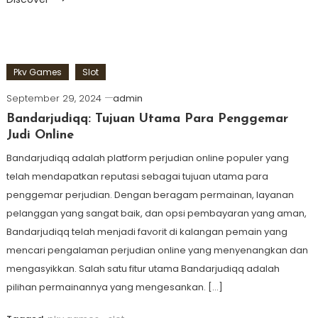
Pkv Games
Slot
September 29, 2024
admin
Bandarjudiqq: Tujuan Utama Para Penggemar
Judi Online
Bandarjudiqq adalah platform perjudian online populer yang
telah mendapatkan reputasi sebagai tujuan utama para
penggemar perjudian. Dengan beragam permainan, layanan
pelanggan yang sangat baik, dan opsi pembayaran yang aman,
Bandarjudiqq telah menjadi favorit di kalangan pemain yang
mencari pengalaman perjudian online yang menyenangkan dan
mengasyikkan. Salah satu fitur utama Bandarjudiqq adalah
pilihan permainannya yang mengesankan. […]