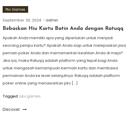
Pkv Games
September 30, 2024
admin
Bebaskan Hiu Kartu Batin Anda dengan Ratuqq
Apakah Anda memiliki apa yang diperlukan untuk menjadi
seorang penipu kartu? Apakah Anda siap untuk melepaskan jiwa
pemain poker Anda dan memamerkan keahlian Anda di meja?
Jika iya, maka Ratuqq adalah platform yang tepat bagi Anda
untuk mengasah kemampuan bermain kartu dan membawa
permainan Anda ke level selanjutnya. Ratuqq adalah platform
poker online yang menawarkan pkv […]
Tagged
pkv games
Discover