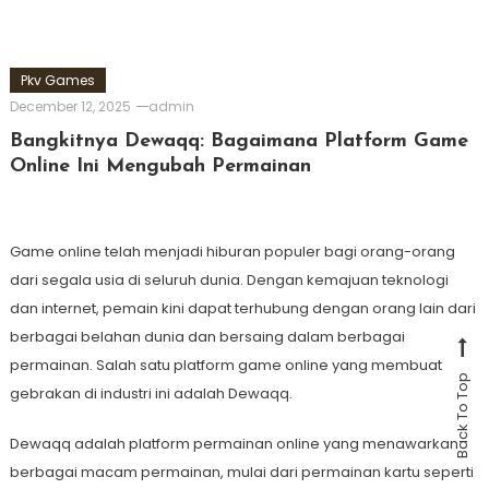
Pkv Games
December 12, 2025
admin
Bangkitnya Dewaqq: Bagaimana Platform Game
Online Ini Mengubah Permainan
Game online telah menjadi hiburan populer bagi orang-orang
dari segala usia di seluruh dunia. Dengan kemajuan teknologi
dan internet, pemain kini dapat terhubung dengan orang lain dari
berbagai belahan dunia dan bersaing dalam berbagai
permainan. Salah satu platform game online yang membuat
Back To Top
gebrakan di industri ini adalah Dewaqq.
Dewaqq adalah platform permainan online yang menawarkan
berbagai macam permainan, mulai dari permainan kartu seperti