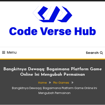
Skip
To
Content
Mainkan slot gacor dengan deposit pulsa sebagai cara praktis
Slot Gacor Deposit Pulsa:
bermain slot. Nikmati kemudahan transaksi dan peluang menang
besar di setiap putaran.
Menu
Cara Praktis Bermain
Search
Slot
Bangkitnya Dewaqq: Bagaimana Platform Game
Online Ini Mengubah Permainan
Home
Pkv Games
Bangkitnya Dewaqq: Bagaimana Platform Game Online Ini
Mengubah Permainan