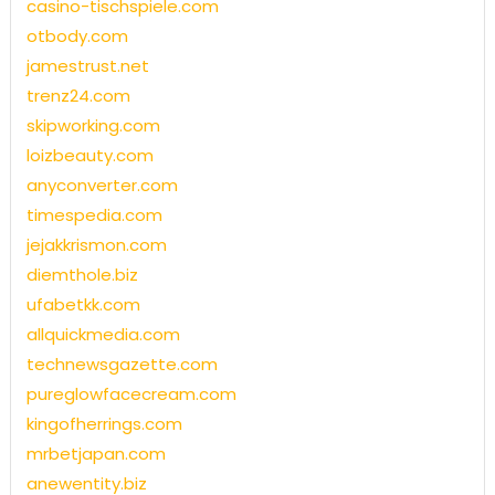
casino-tischspiele.com
otbody.com
jamestrust.net
trenz24.com
skipworking.com
loizbeauty.com
anyconverter.com
timespedia.com
jejakkrismon.com
diemthole.biz
ufabetkk.com
allquickmedia.com
technewsgazette.com
pureglowfacecream.com
kingofherrings.com
mrbetjapan.com
anewentity.biz