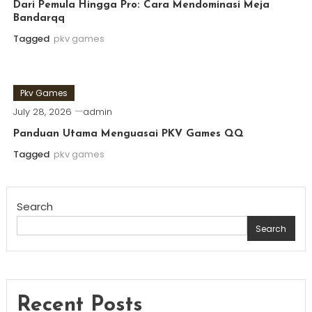
Dari Pemula Hingga Pro: Cara Mendominasi Meja
Bandarqq
Tagged
pkv games
Pkv Games
July 28, 2026
admin
Panduan Utama Menguasai PKV Games QQ
Tagged
pkv games
Search
Search
Recent Posts