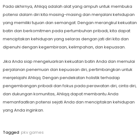
Pada akhirnya, Ahliqq adalah alat yang ampuh untuk membuka
potensi dalam diri kita masing-masing dan menjalani kehidupan
yang memiliki tujuan dan semangat. Dengan merangkul kekuatan
batin dan berkomitmen pada pertumbuhan pribadi, kita dapat
menciptakan kehidupan yang selaras dengan jati diri kita dan
dipenuhi dengan kegembiraan, kelimpahan, dan kepuasan.
Jika Anda siap mengeluarkan kekuatan batin Anda dan memulai
perjalanan penemuan dan kepuasan diri, pertimbangkan untuk
menjelajahi Ahliqq. Dengan pendekatan holistik terhadap
pengembangan pribadi dan fokus pada perawatan diri, cinta diri,
dan dukungan komunitas, Ahliqq dapat membantu Anda
memanfaatkan potensi sejati Anda dan menciptakan kehidupan
yang Anda inginkan.
Tagged
pkv games