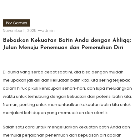
Pkv Games
November 11, 2025
admin
Bebaskan Kekuatan Batin Anda dengan Ahliqq:
Jalan Menuju Penemuan dan Pemenuhan Diri
Di dunia yang serba cepat saat ini, kita bisa dengan mudah
melupakan jati diri dan kekuatan batin kita. Kita sering terjebak
dalam hiruk pikuk kehidupan sehari-hari, dan lupa meluangkan
waktu untuk terhubung dengan kekuatan dan potensi batin kita.
Namun, penting untuk memanfaatkan kekuatan batin kita untuk
menjalani kehidupan yang memuaskan dan otentik.
Salah satu cara untuk mengeluarkan kekuatan batin Anda dan
memulai perjalanan penemuan dan kepuasan diri adalah