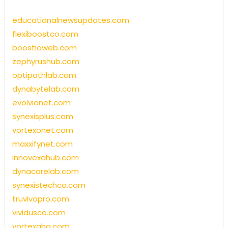
educationalnewsupdates.com
flexiboostco.com
boostioweb.com
zephyrushub.com
optipathlab.com
dynabytelab.com
evolvionet.com
synexisplus.com
vortexonet.com
maxxifynet.com
innovexahub.com
dynacorelab.com
synexistechco.com
truvivopro.com
vividusco.com
vortexahq.com