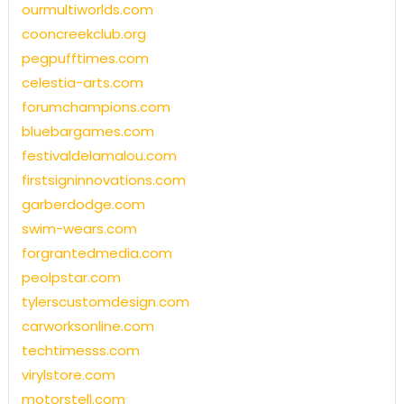
ourmultiworlds.com
cooncreekclub.org
pegpufftimes.com
celestia-arts.com
forumchampions.com
bluebargames.com
festivaldelamalou.com
firstsigninnovations.com
garberdodge.com
swim-wears.com
forgrantedmedia.com
peolpstar.com
tylerscustomdesign.com
carworksonline.com
techtimesss.com
virylstore.com
motorstell.com