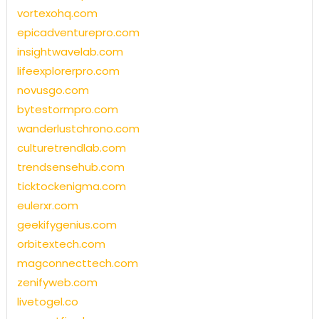
vortexohq.com
epicadventurepro.com
insightwavelab.com
lifeexplorerpro.com
novusgo.com
bytestormpro.com
wanderlustchrono.com
culturetrendlab.com
trendsensehub.com
ticktockenigma.com
eulerxr.com
geekifygenius.com
orbitextech.com
magconnecttech.com
zenifyweb.com
livetogel.co