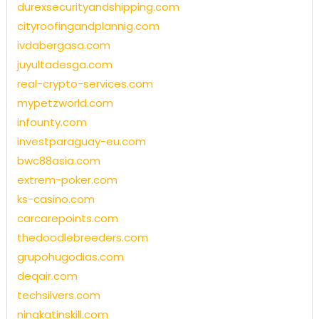
durexsecurityandshipping.com
cityroofingandplannig.com
ivdabergasa.com
juyultadesga.com
real-crypto-services.com
mypetzworld.com
infounty.com
investparaguay-eu.com
bwc88asia.com
extrem-poker.com
ks-casino.com
carcarepoints.com
thedoodlebreeders.com
grupohugodias.com
deqair.com
techsilvers.com
ningkatinskill.com