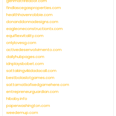
genmatfiredoor.com
findlascegasproperties.com
healthhavenrobbie.com
donanddonnadesigns.com
eagleoneconstructiontx.com
equiflexvitality.com
onlylovesg.com
activedesenvolvimento.com
dailyhubpages.com
idnplaysbobet.com
sattakingvikidadacall.com
bestbolaslotgames.com
sattamatkafixedgamehere.com
entrepreneurguardian.com
hibaby.info
paperwashington.com
weedemup.com