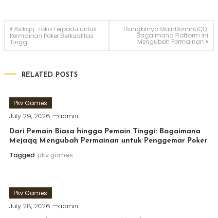
Post
Asikqq: Toko Terpadu untuk
Bangkitnya MainDominoQQ:
Bagaimana Platform Ini
Permainan Poker Berkualitas
Mengubah Permainan
Tinggi
navigation
RELATED POSTS
Pkv Games
July 29, 2026
admin
Dari Pemain Biasa hingga Pemain Tinggi: Bagaimana
Mejaqq Mengubah Permainan untuk Penggemar Poker
Tagged
pkv games
Pkv Games
July 28, 2026
admin