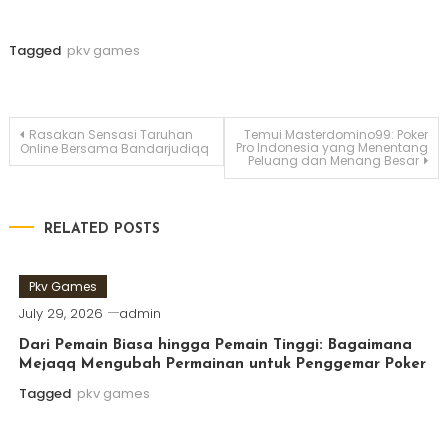
Tagged
pkv games
Post
Rasakan Sensasi Taruhan
Temui Masterdomino99: Poker
Pro Indonesia yang Menentang
Online Bersama Bandarjudiqq
Peluang dan Menang Besar
navigation
RELATED POSTS
Pkv Games
July 29, 2026
admin
Dari Pemain Biasa hingga Pemain Tinggi: Bagaimana
Mejaqq Mengubah Permainan untuk Penggemar Poker
Tagged
pkv games