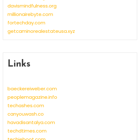
davismindfulness.org
millionairebyte.com
fortechday.com
getcaminorealestateusa.xyz
Links
baeckereiweber.com
peoplemagazine.info
techashes.com
canyouwash.co
havadisantalya.com
techdtimes.com
techieboot.com