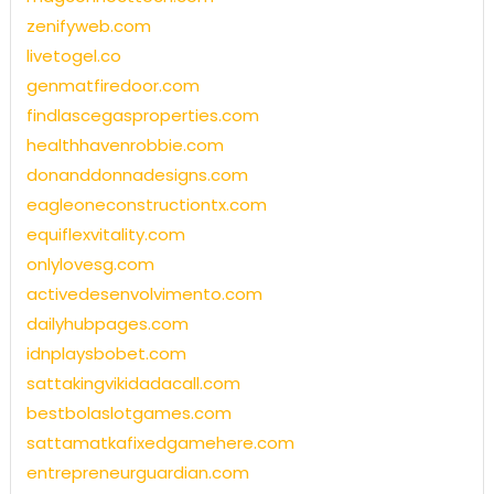
zenifyweb.com
livetogel.co
genmatfiredoor.com
findlascegasproperties.com
healthhavenrobbie.com
donanddonnadesigns.com
eagleoneconstructiontx.com
equiflexvitality.com
onlylovesg.com
activedesenvolvimento.com
dailyhubpages.com
idnplaysbobet.com
sattakingvikidadacall.com
bestbolaslotgames.com
sattamatkafixedgamehere.com
entrepreneurguardian.com