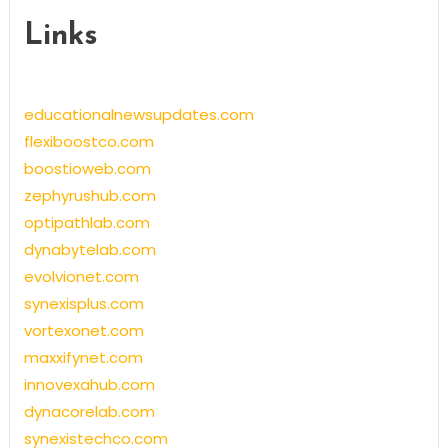
Links
educationalnewsupdates.com
flexiboostco.com
boostioweb.com
zephyrushub.com
optipathlab.com
dynabytelab.com
evolvionet.com
synexisplus.com
vortexonet.com
maxxifynet.com
innovexahub.com
dynacorelab.com
synexistechco.com