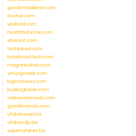
gundembalikesir.com
itechar.com
yesbold.com
healthhubzone.com
ebaraat.com
techjuiced.com
byteboosttech.com
magnexushub.com
virtuogoweb.com
biglotshours.com
buyliraglutide.com
onlinesafemeds.com
gyanibhandar.com
ufabetwarp.biz
ufabetclip.biz
expertufabet.biz