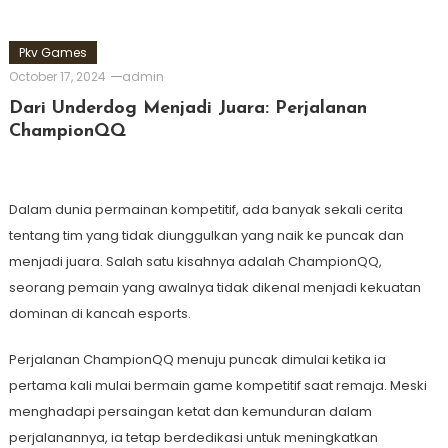
Pkv Games
October 17, 2024
admin
Dari Underdog Menjadi Juara: Perjalanan
ChampionQQ
Dalam dunia permainan kompetitif, ada banyak sekali cerita
tentang tim yang tidak diunggulkan yang naik ke puncak dan
menjadi juara. Salah satu kisahnya adalah ChampionQQ,
seorang pemain yang awalnya tidak dikenal menjadi kekuatan
dominan di kancah esports.
Perjalanan ChampionQQ menuju puncak dimulai ketika ia
pertama kali mulai bermain game kompetitif saat remaja. Meski
menghadapi persaingan ketat dan kemunduran dalam
perjalanannya, ia tetap berdedikasi untuk meningkatkan