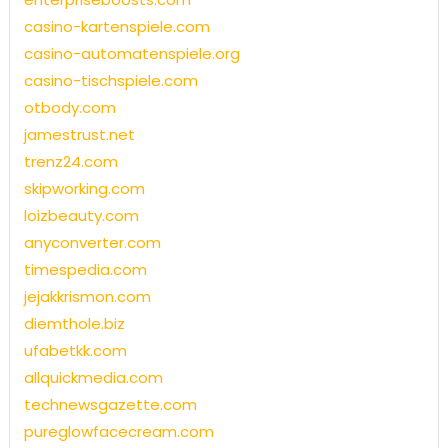
casino-kartenspiele.com
casino-automatenspiele.org
casino-tischspiele.com
otbody.com
jamestrust.net
trenz24.com
skipworking.com
loizbeauty.com
anyconverter.com
timespedia.com
jejakkrismon.com
diemthole.biz
ufabetkk.com
allquickmedia.com
technewsgazette.com
pureglowfacecream.com