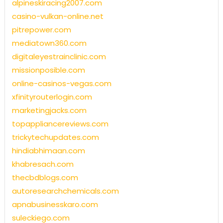
alpineskiracing2007.com
casino-vulkan-online.net
pitrepower.com
mediatown360.com
digitaleyestrainclinic.com
missionposible.com
online-casinos-vegas.com
xfinityrouterlogin.com
marketingjacks.com
topappliancereviews.com
trickytechupdates.com
hindiabhimaan.com
khabresach.com
thecbdblogs.com
autoresearchchemicals.com
apnabusinesskaro.com
suleckiego.com