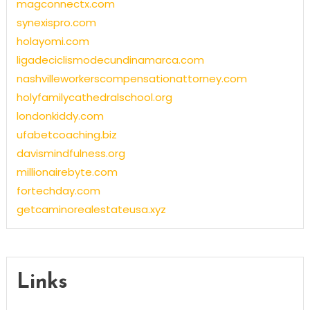
magconnectx.com
synexispro.com
holayomi.com
ligadeciclismodecundinamarca.com
nashvilleworkerscompensationattorney.com
holyfamilycathedralschool.org
londonkiddy.com
ufabetcoaching.biz
davismindfulness.org
millionairebyte.com
fortechday.com
getcaminorealestateusa.xyz
Links