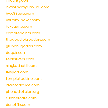
infounty.com
investparaguay-eu.com
bwc88asia.com
extrem-poker.com
ks-casino.com
carcarepoints.com
thedoodlebreeders.com
grupohugodias.com
deqair.com
techsilvers.com
ningkatinskill.com
fivsport.com
templatedzine.com
lawinfoadvice.com
phenqdietplan.org
sumnercafe.com
dunetflix.com