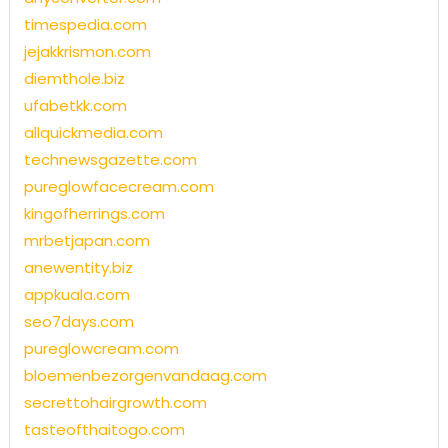
timespedia.com
jejakkrismon.com
diemthole.biz
ufabetkk.com
allquickmedia.com
technewsgazette.com
pureglowfacecream.com
kingofherrings.com
mrbetjapan.com
anewentity.biz
appkuala.com
seo7days.com
pureglowcream.com
bloemenbezorgenvandaag.com
secrettohairgrowth.com
tasteofthaitogo.com