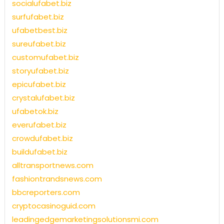
socialufabet.biz
surfufabet.biz
ufabetbest.biz
sureufabet.biz
customufabet.biz
storyufabet.biz
epicufabet.biz
crystalufabet.biz
ufabetok.biz
everufabet.biz
crowdufabet.biz
buildufabet.biz
alltransportnews.com
fashiontrandsnews.com
bbcreporters.com
cryptocasinoguid.com
leadingedgemarketingsolutionsmi.com