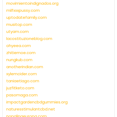
movimientoindignados.org
milfxxxpussy.com
uptodatefamily.com
musitop.com
utyam.com
lacostituzioneblog.com
ohyeea.com
zhitiemoe.com
nungkub.com
anotherindian.com
xylemcider.com
taniaetiago.com
juzfitketo.com
pasomaga.com
impactgardencbdgummies.org
naturesstimulantcbd.net
nopalinaeuropa.com