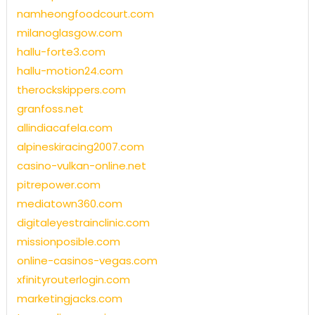
namheongfoodcourt.com
milanoglasgow.com
hallu-forte3.com
hallu-motion24.com
therockskippers.com
granfoss.net
allindiacafela.com
alpineskiracing2007.com
casino-vulkan-online.net
pitrepower.com
mediatown360.com
digitaleyestrainclinic.com
missionposible.com
online-casinos-vegas.com
xfinityrouterlogin.com
marketingjacks.com