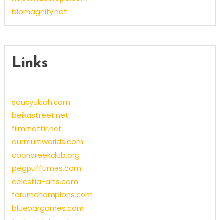
biomagnify.net
Links
saucyukiah.com
beikastreet.net
filmizlettir.net
ourmultiworlds.com
cooncreekclub.org
pegpufftimes.com
celestia-arts.com
forumchampions.com
bluebargames.com