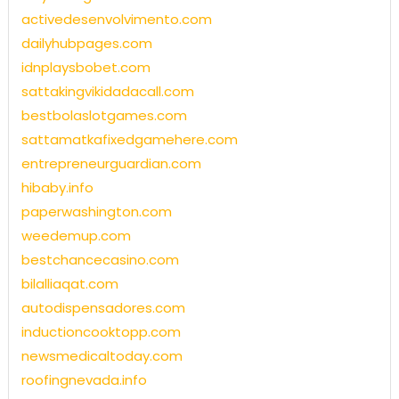
activedesenvolvimento.com
dailyhubpages.com
idnplaysbobet.com
sattakingvikidadacall.com
bestbolaslotgames.com
sattamatkafixedgamehere.com
entrepreneurguardian.com
hibaby.info
paperwashington.com
weedemup.com
bestchancecasino.com
bilalliaqat.com
autodispensadores.com
inductioncooktopp.com
newsmedicaltoday.com
roofingnevada.info