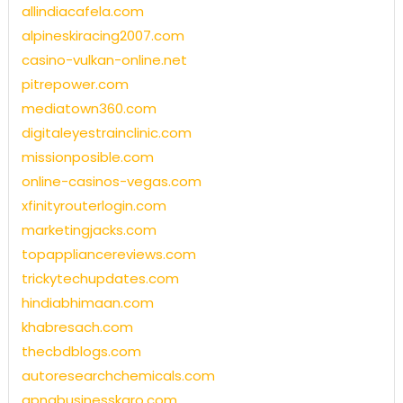
allindiacafela.com
alpineskiracing2007.com
casino-vulkan-online.net
pitrepower.com
mediatown360.com
digitaleyestrainclinic.com
missionposible.com
online-casinos-vegas.com
xfinityrouterlogin.com
marketingjacks.com
topappliancereviews.com
trickytechupdates.com
hindiabhimaan.com
khabresach.com
thecbdblogs.com
autoresearchchemicals.com
apnabusinesskaro.com