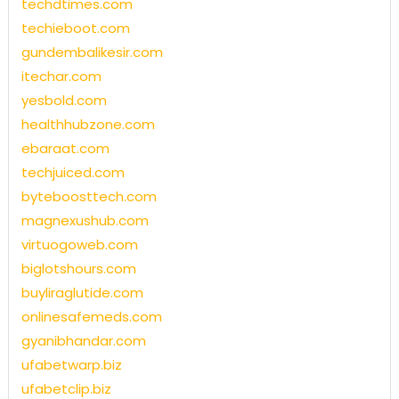
techdtimes.com
techieboot.com
gundembalikesir.com
itechar.com
yesbold.com
healthhubzone.com
ebaraat.com
techjuiced.com
byteboosttech.com
magnexushub.com
virtuogoweb.com
biglotshours.com
buyliraglutide.com
onlinesafemeds.com
gyanibhandar.com
ufabetwarp.biz
ufabetclip.biz