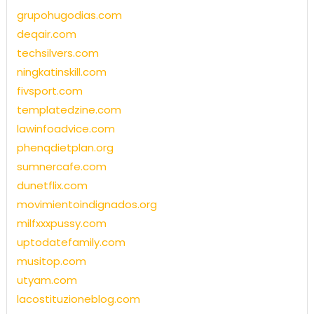
grupohugodias.com
deqair.com
techsilvers.com
ningkatinskill.com
fivsport.com
templatedzine.com
lawinfoadvice.com
phenqdietplan.org
sumnercafe.com
dunetflix.com
movimientoindignados.org
milfxxxpussy.com
uptodatefamily.com
musitop.com
utyam.com
lacostituzioneblog.com