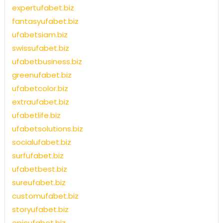
expertufabet.biz
fantasyufabet.biz
ufabetsiam.biz
swissufabet.biz
ufabetbusiness.biz
greenufabet.biz
ufabetcolor.biz
extraufabet.biz
ufabetlife.biz
ufabetsolutions.biz
socialufabet.biz
surfufabet.biz
ufabetbest.biz
sureufabet.biz
customufabet.biz
storyufabet.biz
epicufabet.biz