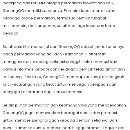
blackjack, dan roulette hingga permainan inovatif dan unik,
GocengQQ memiliki semuanya. Pemain dapat memilih dari
berbagai mode permainan, termasuk pemain tunggal,
multipemain, dan turnamen, untuk menjaga keseruan tetap
berjalan.
Salah satu fitur menonjol dari GocengQQ adalah penekanannya
pada permainan yang adil dan keamanan. Platform ini
menggunakan teknologi enkripsi canggih untuk memastikan
bahwa informasi pribadi dan keuangan pemain tetap aman dan
terlindungi. Selain itu, GocengQQ menerapkan langkah-langkah
anti-kecurangan yang ketat untuk mencegah penipuan dan
menjaga kesetaraan bagi semua pemain.
Selain pilihan permainan dan keamanannya yang mengesankan,
GocengQQ juga menawarkan berbagai bonus dan promosi
untuk memberi penghargaan kepada pemain setianya. Dari
bonus sambutan untuk pemain baru hingga promosi reguler dan