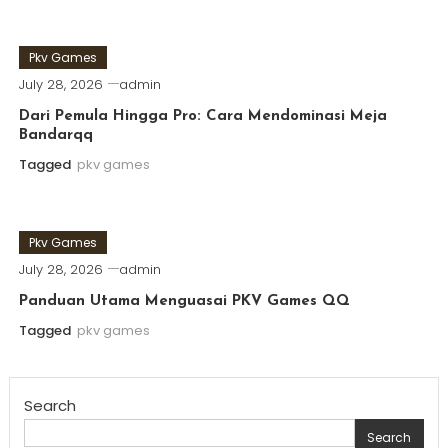
Pkv Games
July 28, 2026
admin
Dari Pemula Hingga Pro: Cara Mendominasi Meja
Bandarqq
Tagged
pkv games
Pkv Games
July 28, 2026
admin
Panduan Utama Menguasai PKV Games QQ
Tagged
pkv games
Search
Search