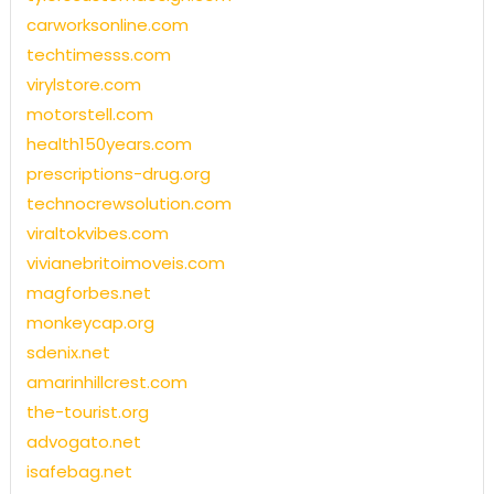
carworksonline.com
techtimesss.com
virylstore.com
motorstell.com
health150years.com
prescriptions-drug.org
technocrewsolution.com
viraltokvibes.com
vivianebritoimoveis.com
magforbes.net
monkeycap.org
sdenix.net
amarinhillcrest.com
the-tourist.org
advogato.net
isafebag.net