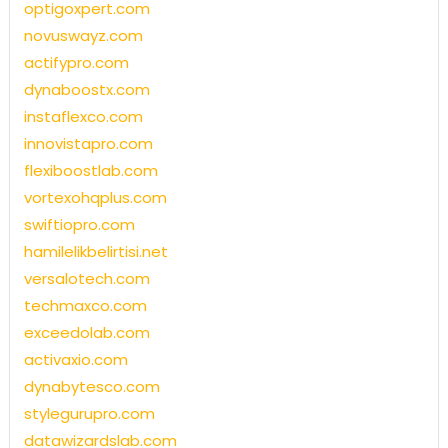
optigoxpert.com
novuswayz.com
actifypro.com
dynaboostx.com
instaflexco.com
innovistapro.com
flexiboostlab.com
vortexohqplus.com
swiftiopro.com
hamilelikbelirtisi.net
versalotech.com
techmaxco.com
exceedolab.com
activaxio.com
dynabytesco.com
stylegurupro.com
datawizardslab.com