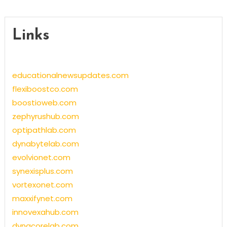
Links
educationalnewsupdates.com
flexiboostco.com
boostioweb.com
zephyrushub.com
optipathlab.com
dynabytelab.com
evolvionet.com
synexisplus.com
vortexonet.com
maxxifynet.com
innovexahub.com
dynacorelab.com