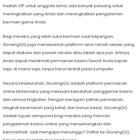
hadiah VIP untuk anggota lama, ada banyak peluang untuk
meningkatkan uang Anda dan meningkatkan pengalaman
bermain game Anda.
Bagi mereka yang lebih suka bermain saat bepergian,
GocengQQ juga menawarkan platform versi ramah seluler yang
dapat diakses dari ponsel cerdas atau tablet apa pun. Artinya,
Anda dapat menikmati permainan kasino favorit Anda kapan
saja, di mana saja, tanpa harus terikat pada komputer.
Secara keseluruhan, GocengQQ adalah platform permainan
online terkemuka yang melayani kebutuhan penggemar kasino
dari semua tingkatan. Dengan beragam pilihan permainan,
langkah keamanan yang ketat, dan bonus besar, GocengQQ
adalah tujuan sempurna bagi mereka yang mencari
pengalaman kasino online yang menyenangkan dan
bermanfaat. Jadi mengapa menunggu? Daftar ke GocengQQ