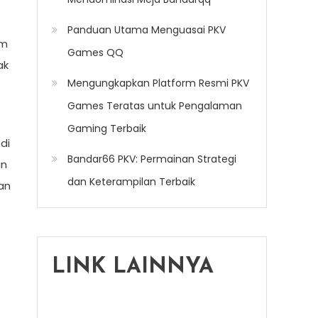
Panduan Utama Menguasai PKV
em
Games QQ
ak
Mengungkapkan Platform Resmi PKV
Games Teratas untuk Pengalaman
Gaming Terbaik
di
Bandar66 PKV: Permainan Strategi
un
dan Keterampilan Terbaik
an
LINK LAINNYA