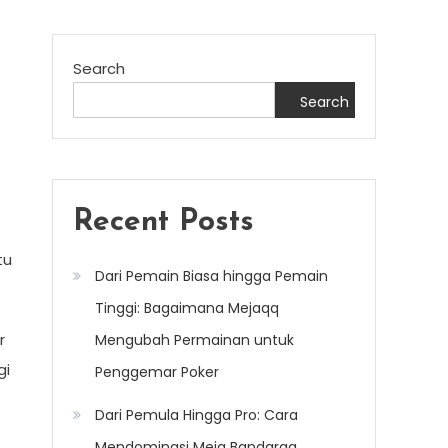
Search
Search
Recent Posts
tu
Dari Pemain Biasa hingga Pemain
Tinggi: Bagaimana Mejaqq
r
Mengubah Permainan untuk
gi
Penggemar Poker
Dari Pemula Hingga Pro: Cara
Mendominasi Meja Bandarqq