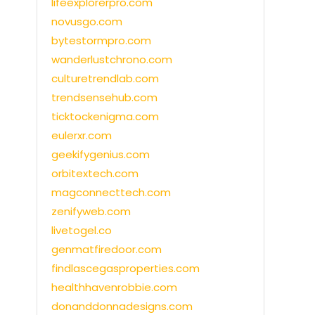
lifeexplorerpro.com
novusgo.com
bytestormpro.com
wanderlustchrono.com
culturetrendlab.com
trendsensehub.com
ticktockenigma.com
eulerxr.com
geekifygenius.com
orbitextech.com
magconnecttech.com
zenifyweb.com
livetogel.co
genmatfiredoor.com
findlascegasproperties.com
healthhavenrobbie.com
donanddonnadesigns.com