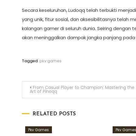
Secara keseluruhan, Ludoqq telah terbukti menja
yang unik, fitur sosial, dan aksesibilitasnya tel
kalangan gamer di seluruh dunia. Seiring dengan 
akan meninggalkan dampak jangka panjang pada 
Tagged
pkv games
Post
From Casual Player to Champion: Mastering the
Art of Pinoqq
navigation
RELATED POSTS
Pkv Games
Pkv Game