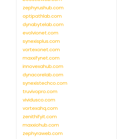
zephyrushub.com
optipathlab.com
dynabytelab.com
evolvionet.com
synexisplus.com
vortexonet.com
maxxifynet.com
innovexahub.com
dynacorelab.com
synexistechco.com
truvivopro.com
vividusco.com
vortexahq.com
zenithifyit.com
maxxiohub.com
zephyraweb.com