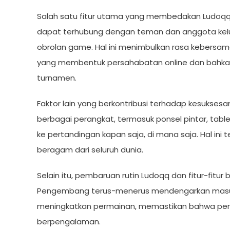
Salah satu fitur utama yang membedakan Ludoqq d
dapat terhubung dengan teman dan anggota kelu
obrolan game. Hal ini menimbulkan rasa kebersa
yang membentuk persahabatan online dan bahka
turnamen.
Faktor lain yang berkontribusi terhadap kesuksesa
berbagai perangkat, termasuk ponsel pintar, tab
ke pertandingan kapan saja, di mana saja. Hal i
beragam dari seluruh dunia.
Selain itu, pembaruan rutin Ludoqq dan fitur-fitu
Pengembang terus-menerus mendengarkan masuk
meningkatkan permainan, memastikan bahwa perm
berpengalaman.