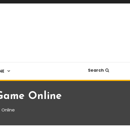
g besar di setiap putaran.
Slot
Search
NE
Game Online
 Online