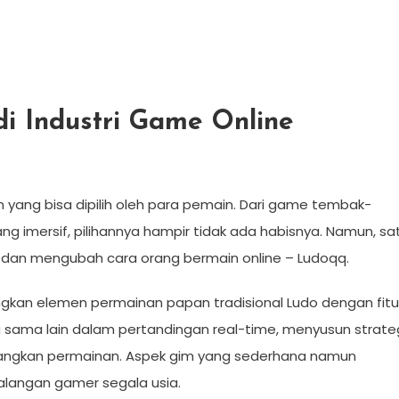
i Industri Game Online
n yang bisa dipilih oleh para pemain. Dari game tembak-
 imersif, pilihannya hampir tidak ada habisnya. Namun, sa
i dan mengubah cara orang bermain online – Ludoqq.
kan elemen permainan papan tradisional Ludo dengan fitu
 sama lain dalam pertandingan real-time, menyusun strate
ngkan permainan. Aspek gim yang sederhana namun
alangan gamer segala usia.