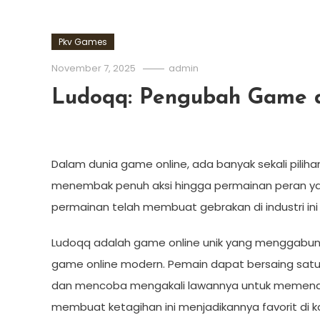
Pkv Games
November 7, 2025
admin
Ludoqq: Pengubah Game d
Dalam dunia game online, ada banyak sekali piliha
menembak penuh aksi hingga permainan peran yang
permainan telah membuat gebrakan di industri in
Ludoqq adalah game online unik yang menggabung
game online modern. Pemain dapat bersaing satu
dan mencoba mengakali lawannya untuk memena
membuat ketagihan ini menjadikannya favorit di k