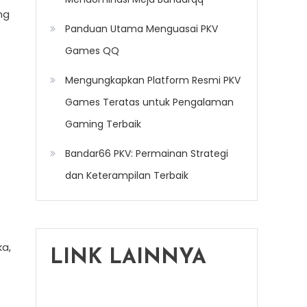
ng
Panduan Utama Menguasai PKV
Games QQ
Mengungkapkan Platform Resmi PKV
Games Teratas untuk Pengalaman
Gaming Terbaik
Bandar66 PKV: Permainan Strategi
dan Keterampilan Terbaik
a,
LINK LAINNYA