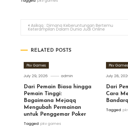
Tagged
pkv games
Post
Asikqq : Dimana Keberuntungan Bertemu
Keterampilan Dalam Dunia Judi Online
navigation
RELATED POSTS
Pkv Games
Pkv Game
July 29, 2026
admin
July 28, 20
Dari Pemain Biasa hingga
Dari Pe
Pemain Tinggi:
Cara Me
Bagaimana Mejaqq
Bandar
Mengubah Permainan
Tagged
pk
untuk Penggemar Poker
Tagged
pkv games