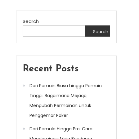
Search
Search
Recent Posts
Dari Pemain Biasa hingga Pemain
Tinggi: Bagaimana Mejaqq
Mengubah Permainan untuk
Penggemar Poker
Dari Pemula Hingga Pro: Cara
Mendominasi Meja Bandarqq