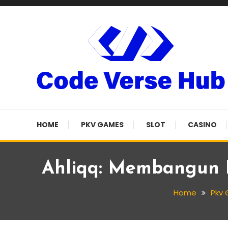
Skip
To
Content
Mainkan slot gacor dengan deposit pulsa sebagai cara p
Slot Gacor Deposit Pu
HOME
PKV GAMES
SLOT
CASINO
Ahliqq: Membangun K
Home
Pkv