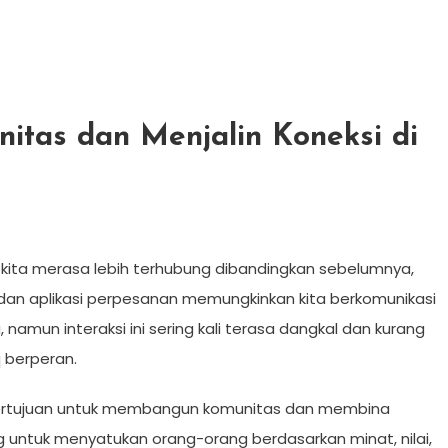
tas dan Menjalin Koneksi di
ng kita merasa lebih terhubung dibandingkan sebelumnya,
l dan aplikasi perpesanan memungkinkan kita berkomunikasi
namun interaksi ini sering kali terasa dangkal dan kurang
q berperan.
g bertujuan untuk membangun komunitas dan membina
ang untuk menyatukan orang-orang berdasarkan minat, nilai,