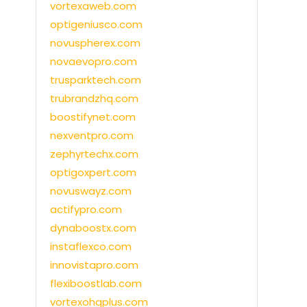
vortexaweb.com
optigeniusco.com
novuspherex.com
novaevopro.com
trusparktech.com
trubrandzhq.com
boostifynet.com
nexventpro.com
zephyrtechx.com
optigoxpert.com
novuswayz.com
actifypro.com
dynaboostx.com
instaflexco.com
innovistapro.com
flexiboostlab.com
vortexohqplus.com