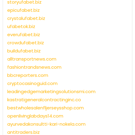
storyufabet.biz
epicufabet.biz
crystalufabet.biz
ufabetok.biz
everufabet.biz
crowdufabet.biz
buildufabet.biz
alltransportnews.com
fashiontrandsnews.com
bbcreporters.com
cryptocasinoguid.com
leadingedgemarketingsolutionsmi.com
kastratigeneralcontractinginc.co
bestwholesalenfljerseysshop.com
openlivinglabdays14.com
ayurvedakonsultti-kari-nokela.com
antitraders.biz