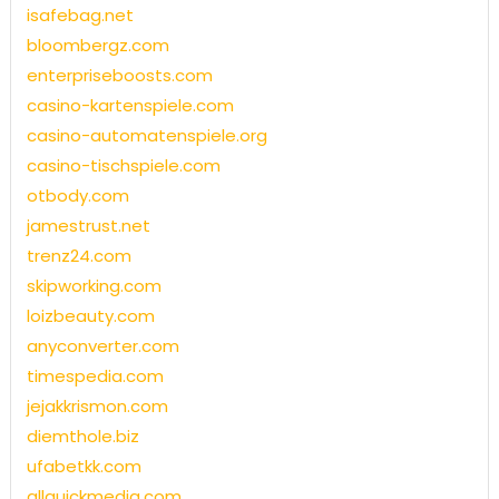
isafebag.net
bloombergz.com
enterpriseboosts.com
casino-kartenspiele.com
casino-automatenspiele.org
casino-tischspiele.com
otbody.com
jamestrust.net
trenz24.com
skipworking.com
loizbeauty.com
anyconverter.com
timespedia.com
jejakkrismon.com
diemthole.biz
ufabetkk.com
allquickmedia.com