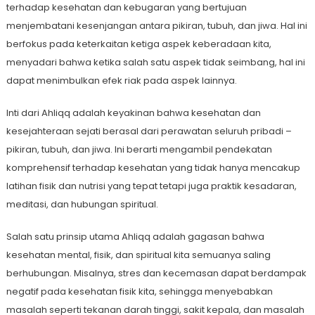
terhadap kesehatan dan kebugaran yang bertujuan
menjembatani kesenjangan antara pikiran, tubuh, dan jiwa. Hal ini
berfokus pada keterkaitan ketiga aspek keberadaan kita,
menyadari bahwa ketika salah satu aspek tidak seimbang, hal ini
dapat menimbulkan efek riak pada aspek lainnya.
Inti dari Ahliqq adalah keyakinan bahwa kesehatan dan
kesejahteraan sejati berasal dari perawatan seluruh pribadi –
pikiran, tubuh, dan jiwa. Ini berarti mengambil pendekatan
komprehensif terhadap kesehatan yang tidak hanya mencakup
latihan fisik dan nutrisi yang tepat tetapi juga praktik kesadaran,
meditasi, dan hubungan spiritual.
Salah satu prinsip utama Ahliqq adalah gagasan bahwa
kesehatan mental, fisik, dan spiritual kita semuanya saling
berhubungan. Misalnya, stres dan kecemasan dapat berdampak
negatif pada kesehatan fisik kita, sehingga menyebabkan
masalah seperti tekanan darah tinggi, sakit kepala, dan masalah