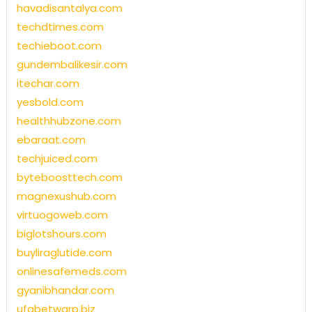
havadisantalya.com
techdtimes.com
techieboot.com
gundembalikesir.com
itechar.com
yesbold.com
healthhubzone.com
ebaraat.com
techjuiced.com
byteboosttech.com
magnexushub.com
virtuogoweb.com
biglotshours.com
buyliraglutide.com
onlinesafemeds.com
gyanibhandar.com
ufabetwarp.biz