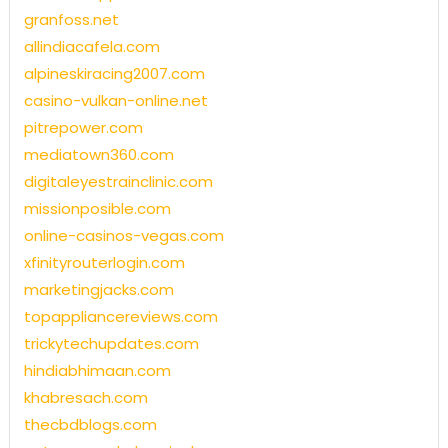
granfoss.net
allindiacafela.com
alpineskiracing2007.com
casino-vulkan-online.net
pitrepower.com
mediatown360.com
digitaleyestrainclinic.com
missionposible.com
online-casinos-vegas.com
xfinityrouterlogin.com
marketingjacks.com
topappliancereviews.com
trickytechupdates.com
hindiabhimaan.com
khabresach.com
thecbdblogs.com