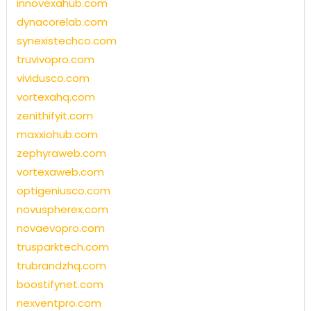
innovexahub.com
dynacorelab.com
synexistechco.com
truvivopro.com
vividusco.com
vortexahq.com
zenithifyit.com
maxxiohub.com
zephyraweb.com
vortexaweb.com
optigeniusco.com
novuspherex.com
novaevopro.com
trusparktech.com
trubrandzhq.com
boostifynet.com
nexventpro.com