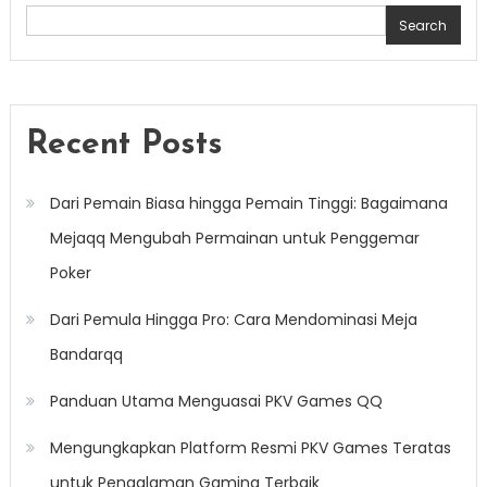
Search
Recent Posts
Dari Pemain Biasa hingga Pemain Tinggi: Bagaimana
Mejaqq Mengubah Permainan untuk Penggemar
Poker
Dari Pemula Hingga Pro: Cara Mendominasi Meja
Bandarqq
Panduan Utama Menguasai PKV Games QQ
Mengungkapkan Platform Resmi PKV Games Teratas
untuk Pengalaman Gaming Terbaik