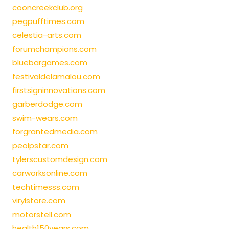
cooncreekclub.org
pegpufftimes.com
celestia-arts.com
forumchampions.com
bluebargames.com
festivaldelamalou.com
firstsigninnovations.com
garberdodge.com
swim-wears.com
forgrantedmedia.com
peolpstar.com
tylerscustomdesign.com
carworksonline.com
techtimesss.com
virylstore.com
motorstell.com
health150years.com