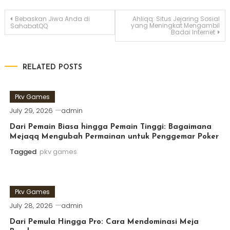
Post
Bebaskan Jiwa Anda di
Ahliqq: Situs Jejaring Sosial
yang Meningkat Mengambil
SahabatQQ
Badai Internet
navigation
RELATED POSTS
Pkv Games
July 29, 2026
admin
Dari Pemain Biasa hingga Pemain Tinggi: Bagaimana
Mejaqq Mengubah Permainan untuk Penggemar Poker
Tagged
pkv games
Pkv Games
July 28, 2026
admin
Dari Pemula Hingga Pro: Cara Mendominasi Meja