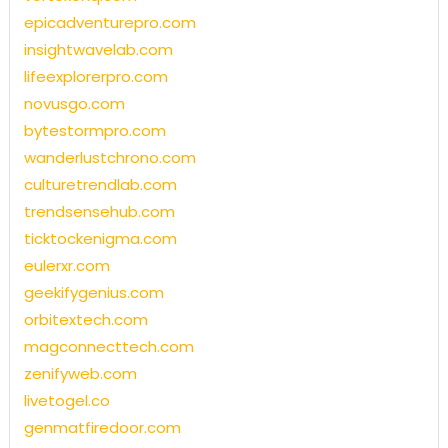
epicadventurepro.com
insightwavelab.com
lifeexplorerpro.com
novusgo.com
bytestormpro.com
wanderlustchrono.com
culturetrendlab.com
trendsensehub.com
ticktockenigma.com
eulerxr.com
geekifygenius.com
orbitextech.com
magconnecttech.com
zenifyweb.com
livetogel.co
genmatfiredoor.com