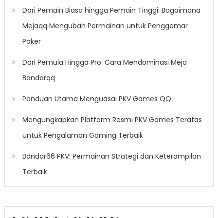
Dari Pemain Biasa hingga Pemain Tinggi: Bagaimana
Mejaqq Mengubah Permainan untuk Penggemar
Poker
Dari Pemula Hingga Pro: Cara Mendominasi Meja
Bandarqq
Panduan Utama Menguasai PKV Games QQ
Mengungkapkan Platform Resmi PKV Games Teratas
untuk Pengalaman Gaming Terbaik
Bandar66 PKV: Permainan Strategi dan Keterampilan
Terbaik