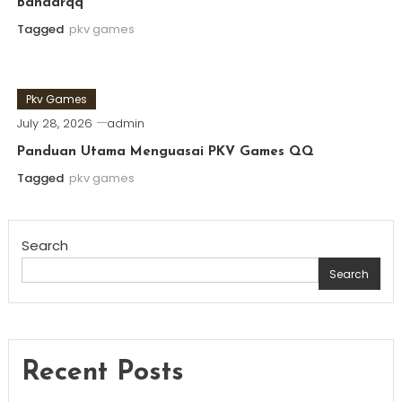
Bandarqq
Tagged
pkv games
Pkv Games
July 28, 2026
admin
Panduan Utama Menguasai PKV Games QQ
Tagged
pkv games
Search
Search
Recent Posts