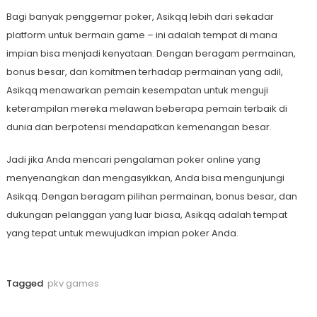
Bagi banyak penggemar poker, Asikqq lebih dari sekadar
platform untuk bermain game – ini adalah tempat di mana
impian bisa menjadi kenyataan. Dengan beragam permainan,
bonus besar, dan komitmen terhadap permainan yang adil,
Asikqq menawarkan pemain kesempatan untuk menguji
keterampilan mereka melawan beberapa pemain terbaik di
dunia dan berpotensi mendapatkan kemenangan besar.
Jadi jika Anda mencari pengalaman poker online yang
menyenangkan dan mengasyikkan, Anda bisa mengunjungi
Asikqq. Dengan beragam pilihan permainan, bonus besar, dan
dukungan pelanggan yang luar biasa, Asikqq adalah tempat
yang tepat untuk mewujudkan impian poker Anda.
Tagged
pkv games