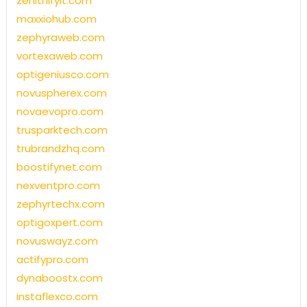
zenithifyit.com
maxxiohub.com
zephyraweb.com
vortexaweb.com
optigeniusco.com
novuspherex.com
novaevopro.com
trusparktech.com
trubrandzhq.com
boostifynet.com
nexventpro.com
zephyrtechx.com
optigoxpert.com
novuswayz.com
actifypro.com
dynaboostx.com
instaflexco.com