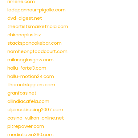
rimene.com
ledepanneur-pigalle.com
dvd-digest.net
theartistsmarketnola.com
chiranaplus.biz
stackspancakebar.com
namheongfoodcourt.com
milanoglasgow.com
hallu-forte3.com
hallu-motion24.com
therockskippers.com
granfoss.net
allindiacafela.com
alpineskiracing2007.com
casino-vulkan-online.net
pitrepower.com
mediatown360.com