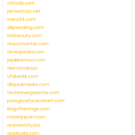
otbody.com
jamestrust.net
trenz24.com
skipworking.com
loizbeauty.com
anyconverter.com
timespedia.com
jejakkrismon.com
diemthole.biz
ufabetkk.com
allquickmedia.com
technewsgazette.com
pureglowfacecream.com
kingofherrings.com
mrbetjapan.com
anewentity.biz
appkuala.com