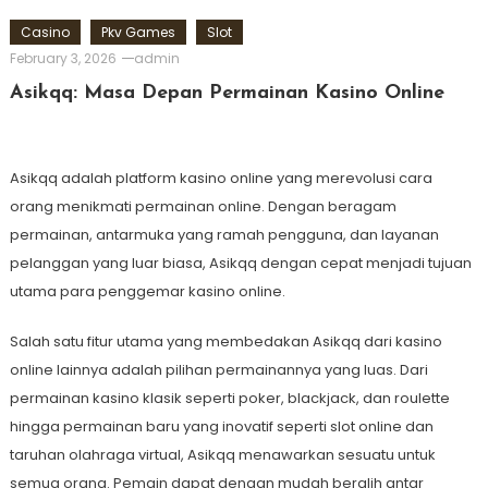
Casino
Pkv Games
Slot
February 3, 2026
admin
Asikqq: Masa Depan Permainan Kasino Online
Asikqq adalah platform kasino online yang merevolusi cara
orang menikmati permainan online. Dengan beragam
permainan, antarmuka yang ramah pengguna, dan layanan
pelanggan yang luar biasa, Asikqq dengan cepat menjadi tujuan
utama para penggemar kasino online.
Salah satu fitur utama yang membedakan Asikqq dari kasino
online lainnya adalah pilihan permainannya yang luas. Dari
permainan kasino klasik seperti poker, blackjack, dan roulette
hingga permainan baru yang inovatif seperti slot online dan
taruhan olahraga virtual, Asikqq menawarkan sesuatu untuk
semua orang. Pemain dapat dengan mudah beralih antar