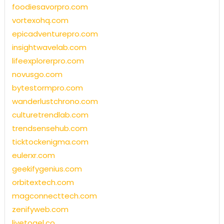
foodiesavorpro.com
vortexohq.com
epicadventurepro.com
insightwavelab.com
lifeexplorerpro.com
novusgo.com
bytestormpro.com
wanderlustchrono.com
culturetrendlab.com
trendsensehub.com
ticktockenigma.com
eulerxr.com
geekifygenius.com
orbitextech.com
magconnecttech.com
zenifyweb.com
livetogel.co