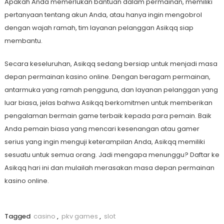
Apakah Anda memerlukan bantuan dalam permainan, memiliki
pertanyaan tentang akun Anda, atau hanya ingin mengobrol
dengan wajah ramah, tim layanan pelanggan Asikqq siap
membantu.
Secara keseluruhan, Asikqq sedang bersiap untuk menjadi masa
depan permainan kasino online. Dengan beragam permainan,
antarmuka yang ramah pengguna, dan layanan pelanggan yang
luar biasa, jelas bahwa Asikqq berkomitmen untuk memberikan
pengalaman bermain game terbaik kepada para pemain. Baik
Anda pemain biasa yang mencari kesenangan atau gamer
serius yang ingin menguji keterampilan Anda, Asikqq memiliki
sesuatu untuk semua orang. Jadi mengapa menunggu? Daftar ke
Asikqq hari ini dan mulailah merasakan masa depan permainan
kasino online.
Tagged
casino
,
pkv games
,
slot