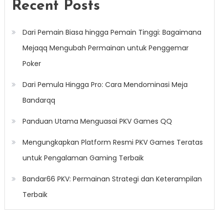
Recent Posts
Dari Pemain Biasa hingga Pemain Tinggi: Bagaimana
Mejaqq Mengubah Permainan untuk Penggemar
Poker
Dari Pemula Hingga Pro: Cara Mendominasi Meja
Bandarqq
Panduan Utama Menguasai PKV Games QQ
Mengungkapkan Platform Resmi PKV Games Teratas
untuk Pengalaman Gaming Terbaik
Bandar66 PKV: Permainan Strategi dan Keterampilan
Terbaik