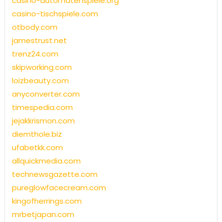
casino-automatenspiele.org
casino-tischspiele.com
otbody.com
jamestrust.net
trenz24.com
skipworking.com
loizbeauty.com
anyconverter.com
timespedia.com
jejakkrismon.com
diemthole.biz
ufabetkk.com
allquickmedia.com
technewsgazette.com
pureglowfacecream.com
kingofherrings.com
mrbetjapan.com