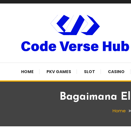
Skip
To
Content
Mainkan slot gacor dengan deposit pulsa sebagai cara p
Slot Gacor Deposit Pu
HOME
PKV GAMES
SLOT
CASINO
Bagaimana El
Home