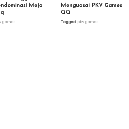
ndominasi Meja
Menguasai PKV Games
qq
QQ
v games
Tagged
pkv games