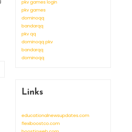
g
pkv games login
pkv games
dominoqq
bandarqq
pkv qq
dominoqq pkv
bandarqq
dominoqq
Links
educationalnewsupdates.com
flexiboostco.com
boostioweb.com