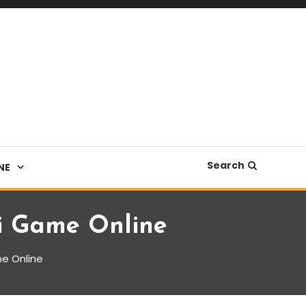
g besar di setiap putaran.
Slot
Search
NE
i Game Online
e Online