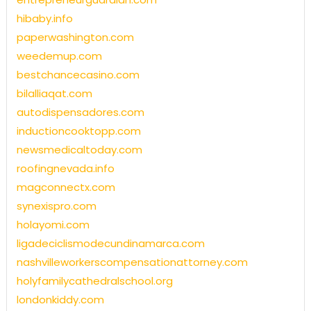
hibaby.info
paperwashington.com
weedemup.com
bestchancecasino.com
bilalliaqat.com
autodispensadores.com
inductioncooktopp.com
newsmedicaltoday.com
roofingnevada.info
magconnectx.com
synexispro.com
holayomi.com
ligadeciclismodecundinamarca.com
nashvilleworkerscompensationattorney.com
holyfamilycathedralschool.org
londonkiddy.com