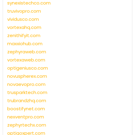
synexistechco.com
truvivopro.com
vividusco.com
vortexahq.com
zenithifyit.com
maxxiohub.com
zephyraweb.com
vortexaweb.com
optigeniusco.com
novuspherex.com
novaevopro.com
trusparktech.com
trubrandzhq.com
boostifynet.com
nexventpro.com
zephyrtechx.com
optigoxpert.com