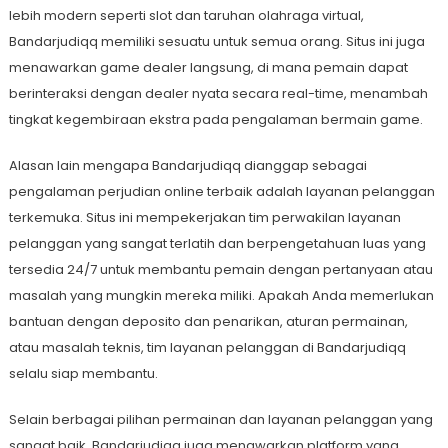
lebih modern seperti slot dan taruhan olahraga virtual,
Bandarjudiqq memiliki sesuatu untuk semua orang. Situs ini juga
menawarkan game dealer langsung, di mana pemain dapat
berinteraksi dengan dealer nyata secara real-time, menambah
tingkat kegembiraan ekstra pada pengalaman bermain game.
Alasan lain mengapa Bandarjudiqq dianggap sebagai
pengalaman perjudian online terbaik adalah layanan pelanggan
terkemuka. Situs ini mempekerjakan tim perwakilan layanan
pelanggan yang sangat terlatih dan berpengetahuan luas yang
tersedia 24/7 untuk membantu pemain dengan pertanyaan atau
masalah yang mungkin mereka miliki. Apakah Anda memerlukan
bantuan dengan deposito dan penarikan, aturan permainan,
atau masalah teknis, tim layanan pelanggan di Bandarjudiqq
selalu siap membantu.
Selain berbagai pilihan permainan dan layanan pelanggan yang
sangat baik, Bandarjudiqq juga menawarkan platform yang