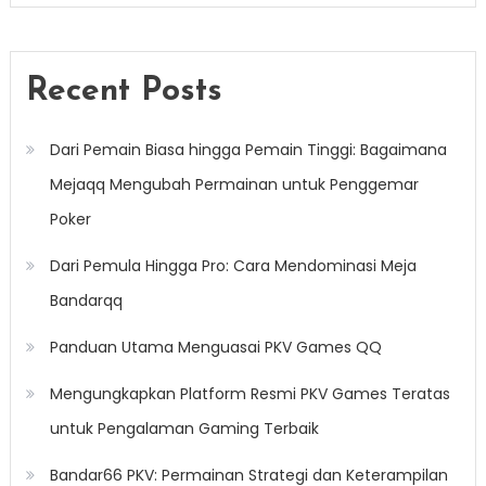
Recent Posts
Dari Pemain Biasa hingga Pemain Tinggi: Bagaimana
Mejaqq Mengubah Permainan untuk Penggemar
Poker
Dari Pemula Hingga Pro: Cara Mendominasi Meja
Bandarqq
Panduan Utama Menguasai PKV Games QQ
Mengungkapkan Platform Resmi PKV Games Teratas
untuk Pengalaman Gaming Terbaik
Bandar66 PKV: Permainan Strategi dan Keterampilan