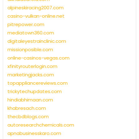
alpineskiracing2007.com
casino-vulkan-online.net
pitrepower.com
mediatown360.com
digitaleyestrainclinic.com
missionposible.com
online-casinos-vegas.com
xfinityrouterlogin.com
marketingjacks.com
topappliancereviews.com
trickytechupdates.com
hindiabhimaan.com
khabresach.com
thecbdblogs.com
autoresearchchemicals.com
apnabusinesskaro.com