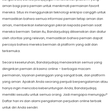
aman bagi para pemain untuk menikmati permainan favorit
mereka. Situs ini menggunakan teknologi enkripsi canggih untuk
memastikan bahwa semua informasi pemain tetap aman dan
aman, memberikan ketenangan pikiran kepada pemain saat
mereka bermain. Selain itu, Bandarjudiqq dilisensikan dan diatur
oleh otoritas yang relevan, memastikan bahwa pemain dapat
percaya bahwa mereka bermain di platform yang adil dan
terkemuka.
Secara keseluruhan, Bandarjudiqq menawarkan semua yang
diinginkan pemain di kasino online – berbagai macam
permainan, layanan pelanggan yang sangat baik, dan platform
yang aman. Apakah Anda seorang penjudi berpengalaman atau
hanya ingin mencoba keberuntungan Anda, Bandarjudiqq
memiliki sesuatu untuk semua orang. Jadi mengapa menunggu?
Daftar hari ini dan alami pengalaman perjudian online terbaik
untuk diri Anda sendiri.