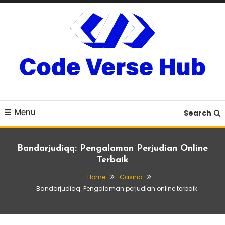
Skip
To
Content
Mainkan slot gacor dengan deposit pulsa sebagai cara praktis
Slot Gacor Deposit Pulsa:
bermain slot. Nikmati kemudahan transaksi dan peluang menang
besar di setiap putaran.
Menu
Cara Praktis Bermain
Search
Slot
Bandarjudiqq: Pengalaman Perjudian Online
Terbaik
Home
Casino
Bandarjudiqq: Pengalaman perjudian online terbaik