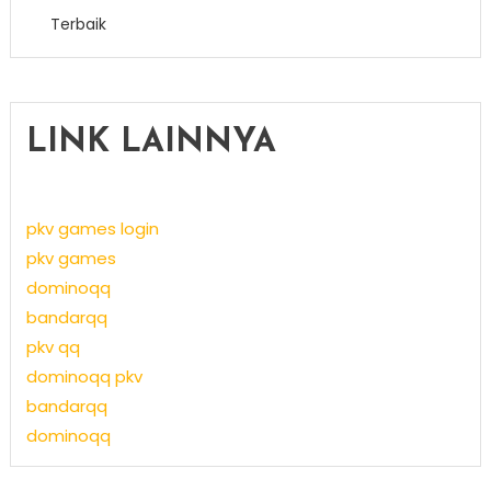
Terbaik
LINK LAINNYA
pkv games login
pkv games
dominoqq
bandarqq
pkv qq
dominoqq pkv
bandarqq
dominoqq