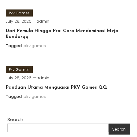
Pkv Games
July 28, 2026
admin
Dari Pemula Hingga Pro: Cara Mendominasi Meja
Bandarqq
Tagged
pkv games
Pkv Games
July 28, 2026
admin
Panduan Utama Menguasai PKV Games QQ
Tagged
pkv games
Search
Search