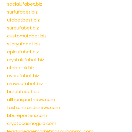
socialufabet.biz
surfufabet.biz
ufabetbest.biz
sureufabet.biz
customufabet.biz
storyufabet.biz
epicufabet.biz
crystalufabet.biz
ufabetok.biz
everufabet.biz
crowdufabet.biz
buildufabet.biz
alltransportnews.com
fashiontrandsnews.com
bbcreporters.com
cryptocasinoguid.com
leadingedgemarketingsolutionsmi.com