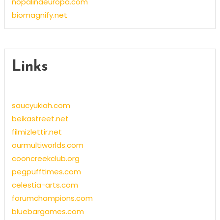
nopalinaeuropa.com
biomagnify.net
Links
saucyukiah.com
beikastreet.net
filmizlettir.net
ourmultiworlds.com
cooncreekclub.org
pegpufftimes.com
celestia-arts.com
forumchampions.com
bluebargames.com