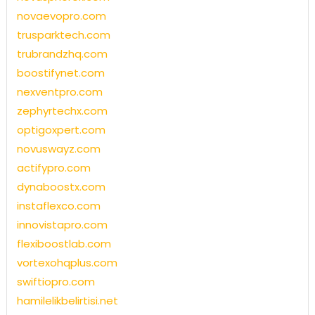
novaevopro.com
trusparktech.com
trubrandzhq.com
boostifynet.com
nexventpro.com
zephyrtechx.com
optigoxpert.com
novuswayz.com
actifypro.com
dynaboostx.com
instaflexco.com
innovistapro.com
flexiboostlab.com
vortexohqplus.com
swiftiopro.com
hamilelikbelirtisi.net