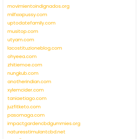
movimientoindignados.org
milfxxxpussy.com
uptodatefamily.com
musitop.com
utyam.com
lacostituzioneblog.com
ohyeea.com
zhitiemoe.com
nungkub.com
anotherindian.com
xylemcider.com
taniaetiago.com
juzfitketo.com
pasomaga.com
impactgardencbdgummies.org
naturesstimulantcbd.net