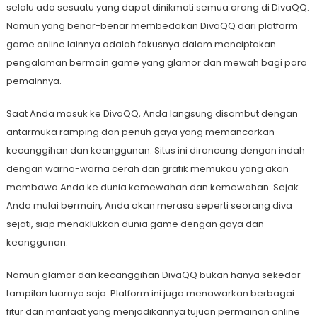
selalu ada sesuatu yang dapat dinikmati semua orang di DivaQQ.
Namun yang benar-benar membedakan DivaQQ dari platform
game online lainnya adalah fokusnya dalam menciptakan
pengalaman bermain game yang glamor dan mewah bagi para
pemainnya.
Saat Anda masuk ke DivaQQ, Anda langsung disambut dengan
antarmuka ramping dan penuh gaya yang memancarkan
kecanggihan dan keanggunan. Situs ini dirancang dengan indah
dengan warna-warna cerah dan grafik memukau yang akan
membawa Anda ke dunia kemewahan dan kemewahan. Sejak
Anda mulai bermain, Anda akan merasa seperti seorang diva
sejati, siap menaklukkan dunia game dengan gaya dan
keanggunan.
Namun glamor dan kecanggihan DivaQQ bukan hanya sekedar
tampilan luarnya saja. Platform ini juga menawarkan berbagai
fitur dan manfaat yang menjadikannya tujuan permainan online