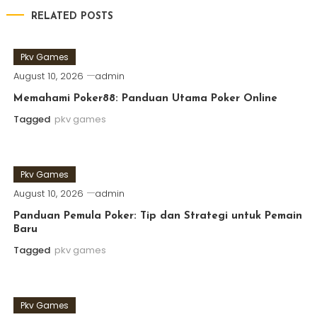
RELATED POSTS
Pkv Games
August 10, 2026
admin
Memahami Poker88: Panduan Utama Poker Online
Tagged
pkv games
Pkv Games
August 10, 2026
admin
Panduan Pemula Poker: Tip dan Strategi untuk Pemain
Baru
Tagged
pkv games
Pkv Games