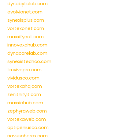
dynabytelab.com
evolvionet.com
synexisplus.com
vortexonet.com
maxxifynet.com
innovexahub.com
dynacorelab.com
synexistechco.com
truvivopro.com
vividusco.com
vortexahq.com
zenithifyit.com
maxxiohub.com
zephyraweb.com
vortexaweb.com
optigeniusco.com
novuspherex.com