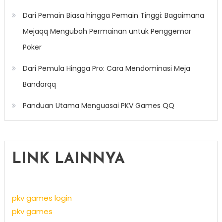
Dari Pemain Biasa hingga Pemain Tinggi: Bagaimana
Mejaqq Mengubah Permainan untuk Penggemar
Poker
Dari Pemula Hingga Pro: Cara Mendominasi Meja
Bandarqq
Panduan Utama Menguasai PKV Games QQ
LINK LAINNYA
pkv games login
pkv games