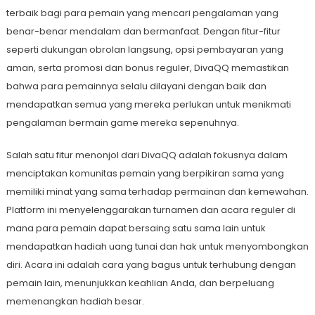
terbaik bagi para pemain yang mencari pengalaman yang
benar-benar mendalam dan bermanfaat. Dengan fitur-fitur
seperti dukungan obrolan langsung, opsi pembayaran yang
aman, serta promosi dan bonus reguler, DivaQQ memastikan
bahwa para pemainnya selalu dilayani dengan baik dan
mendapatkan semua yang mereka perlukan untuk menikmati
pengalaman bermain game mereka sepenuhnya.
Salah satu fitur menonjol dari DivaQQ adalah fokusnya dalam
menciptakan komunitas pemain yang berpikiran sama yang
memiliki minat yang sama terhadap permainan dan kemewahan.
Platform ini menyelenggarakan turnamen dan acara reguler di
mana para pemain dapat bersaing satu sama lain untuk
mendapatkan hadiah uang tunai dan hak untuk menyombongkan
diri. Acara ini adalah cara yang bagus untuk terhubung dengan
pemain lain, menunjukkan keahlian Anda, dan berpeluang
memenangkan hadiah besar.