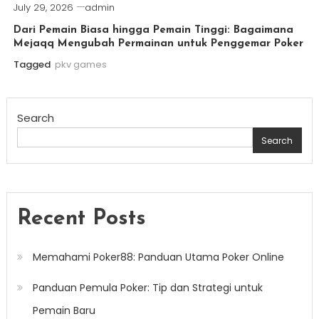
July 29, 2026
admin
Dari Pemain Biasa hingga Pemain Tinggi: Bagaimana
Mejaqq Mengubah Permainan untuk Penggemar Poker
Tagged
pkv games
Search
Search
Recent Posts
Memahami Poker88: Panduan Utama Poker Online
Panduan Pemula Poker: Tip dan Strategi untuk
Pemain Baru