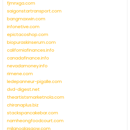
fjmnxga.com
saigonstartransport.com
bangmaxwin.com
infonetive.com
epictacoshop.com
biopuraskinserum.com
californiafinances.info
canadafinance.info
nevadamoney.info
rimene.com
ledepanneur-pigalle.com
dvd-digest.net
theartistsmarketnola.com
chiranaplus.biz
stackspancakebar.com
namheongfoodcourt.com
milanoglasgow.com