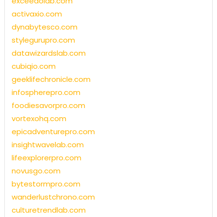
exceedolab.com
activaxio.com
dynabytesco.com
stylegurupro.com
datawizardslab.com
cubiqio.com
geeklifechronicle.com
infospherepro.com
foodiesavorpro.com
vortexohq.com
epicadventurepro.com
insightwavelab.com
lifeexplorerpro.com
novusgo.com
bytestormpro.com
wanderlustchrono.com
culturetrendlab.com