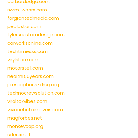
garberdodge.com
swim-wears.com
forgrantedmedia.com
peolpstar.com
tylerscustomdesign.com
carworksonline.com
techtimesss.com
virylstore.com
motorstell.com
health150years.com
prescriptions-drug.org
technocrewsolution.com
viraltokvibes.com
vivianebritoimoveis.com
magforbes.net
monkeycap.org
sdenix.net