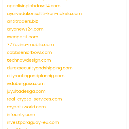
openlivinglabdays14.com
ayurvedakonsultti-kari-nokela.com
antitraders.biz
aryanews24.com
xscape-it.com
777azino-mobile.com
cobbseniorbowl.com
technowdesign.com
durexsecurityandshipping.com
cityroofingandplannig.com
ivdabergasa.com
juyultadesga.com
real-crypto-services.com
mypetzworld.com
infounty.com
investparaguay-eu.com