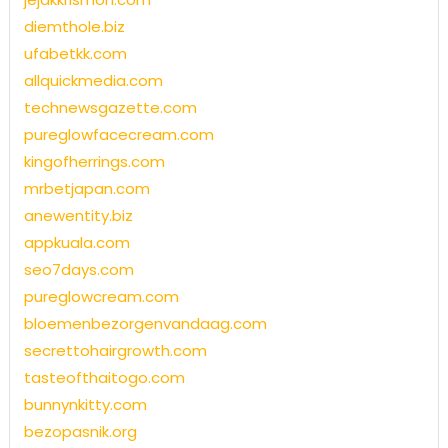
diemthole.biz
ufabetkk.com
allquickmedia.com
technewsgazette.com
pureglowfacecream.com
kingofherrings.com
mrbetjapan.com
anewentity.biz
appkuala.com
seo7days.com
pureglowcream.com
bloemenbezorgenvandaag.com
secrettohairgrowth.com
tasteofthaitogo.com
bunnynkitty.com
bezopasnik.org