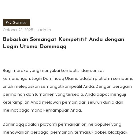
Pkv Games
October 23, 2025
admin
Bebaskan Semangat Kompetitif Anda dengan
Login Utama Dominoqq
Bagi mereka yang menyukai kompetisi dan sensasi
kemenangan, Login Dominoqq Utama adalah platform sempurna
untuk melepaskan semangat kompetitif Anda. Dengan beragam
permainan dan turnamen yang tersedia, Anda dapat menguji
keterampilan Anda melawan pemain dari seluruh dunia dan
melihat bagaimana kemampuan Anda.
Dominoqq adalah platform permainan online populer yang
menawarkan berbagai permainan, termasuk poker, blackjack,