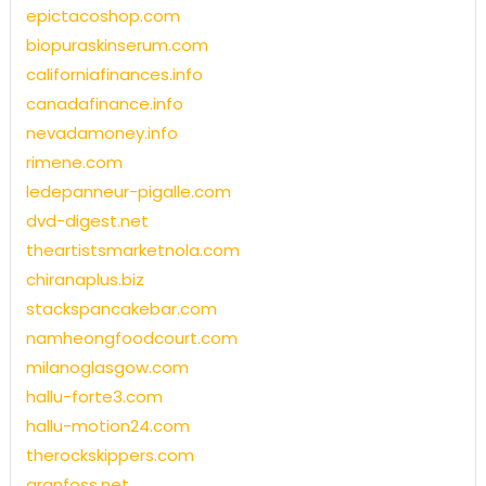
epictacoshop.com
biopuraskinserum.com
californiafinances.info
canadafinance.info
nevadamoney.info
rimene.com
ledepanneur-pigalle.com
dvd-digest.net
theartistsmarketnola.com
chiranaplus.biz
stackspancakebar.com
namheongfoodcourt.com
milanoglasgow.com
hallu-forte3.com
hallu-motion24.com
therockskippers.com
granfoss.net