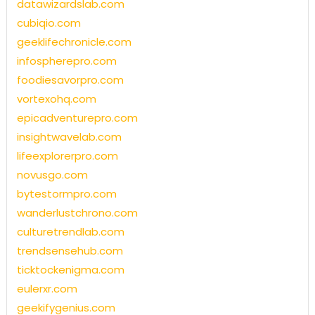
datawizardslab.com
cubiqio.com
geeklifechronicle.com
infospherepro.com
foodiesavorpro.com
vortexohq.com
epicadventurepro.com
insightwavelab.com
lifeexplorerpro.com
novusgo.com
bytestormpro.com
wanderlustchrono.com
culturetrendlab.com
trendsensehub.com
ticktockenigma.com
eulerxr.com
geekifygenius.com