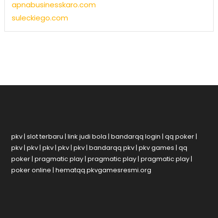
apnabusinesskaro.com
suleckiego.com
pkv
|
slot terbaru
|
link judi bola
|
bandarqq login
|
qq poker
|
pkv
|
pkv
|
pkv
|
pkv
|
pkv
|
bandarqq pkv
|
pkv games
|
qq
poker
|
pragmatic play
|
pragmatic play
|
pragmatic play
|
poker online
|
hematqq.pkvgamesresmi.org