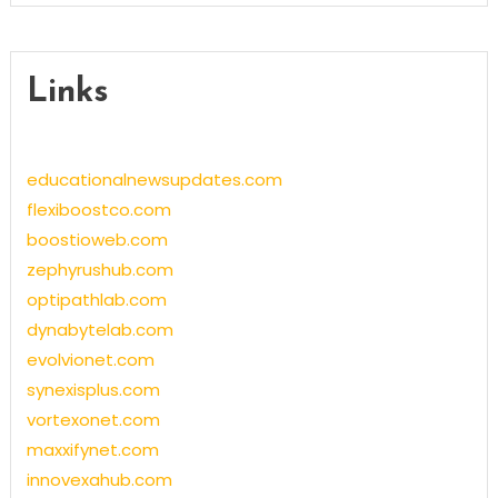
Links
educationalnewsupdates.com
flexiboostco.com
boostioweb.com
zephyrushub.com
optipathlab.com
dynabytelab.com
evolvionet.com
synexisplus.com
vortexonet.com
maxxifynet.com
innovexahub.com