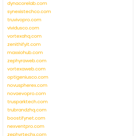
dynacorelab.com
synexistechco.com
truvivopro.com
vividusco.com
vortexahq.com
zenithifyit.com
maxxiohub.com
zephyraweb.com
vortexaweb.com
optigeniusco.com
novuspherex.com
novaevopro.com
trusparktech.com
trubrandzhq.com
boostifynet.com
nexventpro.com
zephyrtechx.com