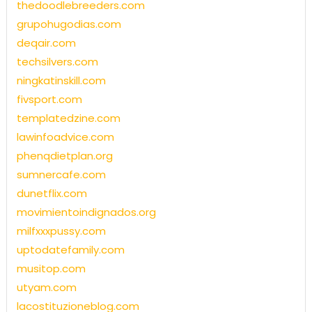
thedoodlebreeders.com
grupohugodias.com
deqair.com
techsilvers.com
ningkatinskill.com
fivsport.com
templatedzine.com
lawinfoadvice.com
phenqdietplan.org
sumnercafe.com
dunetflix.com
movimientoindignados.org
milfxxxpussy.com
uptodatefamily.com
musitop.com
utyam.com
lacostituzioneblog.com