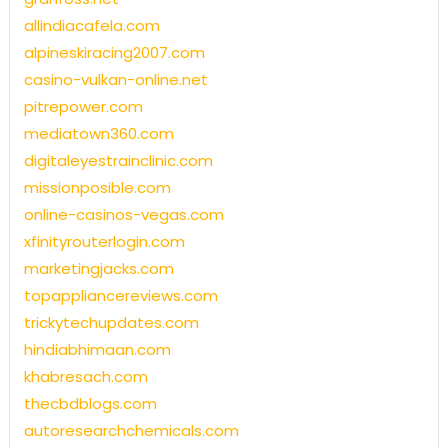
allindiacafela.com
alpineskiracing2007.com
casino-vulkan-online.net
pitrepower.com
mediatown360.com
digitaleyestrainclinic.com
missionposible.com
online-casinos-vegas.com
xfinityrouterlogin.com
marketingjacks.com
topappliancereviews.com
trickytechupdates.com
hindiabhimaan.com
khabresach.com
thecbdblogs.com
autoresearchchemicals.com