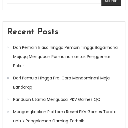
Search
Recent Posts
Dari Pemain Biasa hingga Pemain Tinggi: Bagaimana
Mejaqq Mengubah Permainan untuk Penggemar
Poker
Dari Pemula Hingga Pro: Cara Mendominasi Meja
Bandarqq
Panduan Utama Menguasai PKV Games QQ
Mengungkapkan Platform Resmi PKV Games Teratas
untuk Pengalaman Gaming Terbaik