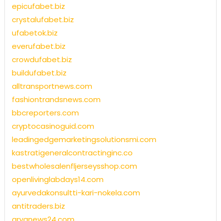
epicufabet.biz
crystalufabet.biz
ufabetok.biz
everufabet.biz
crowdufabet.biz
buildufabet.biz
alltransportnews.com
fashiontrandsnews.com
bbcreporters.com
cryptocasinoguid.com
leadingedgemarketingsolutionsmi.com
kastratigeneralcontractinginc.co
bestwholesalenfljerseysshop.com
openlivinglabdays14.com
ayurvedakonsultti-kari-nokela.com
antitraders.biz
aryanews24.com