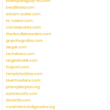
investparaguay-eu.com
bwc88asia.com
extrem-poker.com
ks-casino.com
carcarepoints.com
thedoodlebreeders.com
grupohugodias.com
deqair.com
techsilvers.com
ningkatinskill.com
fivsport.com
templatedzine.com
lawinfoadvice.com
phenqdietplan.org
sumnercafe.com
dunetflix.com
movimientoindignados.org