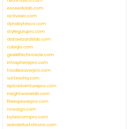
techmaxco.com
exceedolab.com
activaxio.com
dynabytesco.com
stylegurupro.com
datawizardslab.com
cubiqio.com
geeklifechronicle.com
infospherepro.com
foodiesavorpro.com
vortexohq.com
epicadventurepro.com
insightwavelab.com
lifeexplorerpro.com
novusgo.com
bytestormpro.com
wanderlustchrono.com