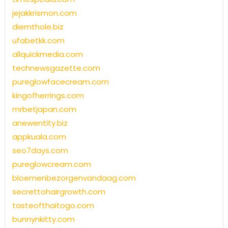
jejakkrismon.com
diemthole.biz
ufabetkk.com
allquickmedia.com
technewsgazette.com
pureglowfacecream.com
kingofherrings.com
mrbetjapan.com
anewentity.biz
appkuala.com
seo7days.com
pureglowcream.com
bloemenbezorgenvandaag.com
secrettohairgrowth.com
tasteofthaitogo.com
bunnynkitty.com