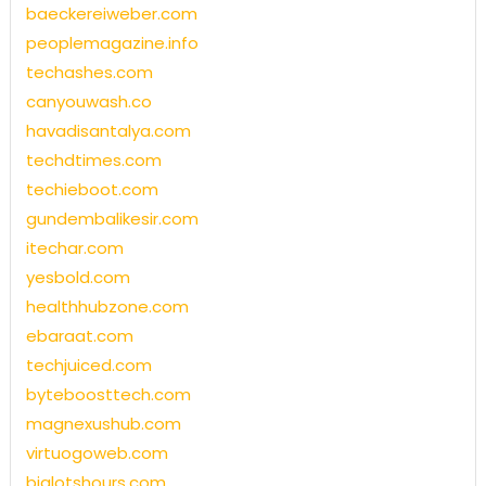
baeckereiweber.com
peoplemagazine.info
techashes.com
canyouwash.co
havadisantalya.com
techdtimes.com
techieboot.com
gundembalikesir.com
itechar.com
yesbold.com
healthhubzone.com
ebaraat.com
techjuiced.com
byteboosttech.com
magnexushub.com
virtuogoweb.com
biglotshours.com