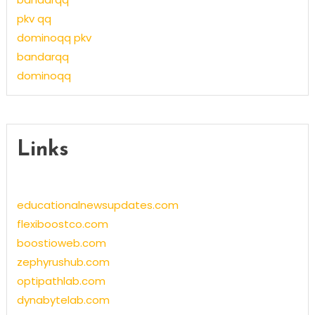
pkv qq
dominoqq pkv
bandarqq
dominoqq
Links
educationalnewsupdates.com
flexiboostco.com
boostioweb.com
zephyrushub.com
optipathlab.com
dynabytelab.com