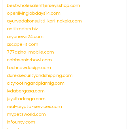
bestwholesalenfljerseysshop.com
openlivinglabdays14.com
ayurvedakonsultti-kari-nokela.com
antitraders.biz
aryanews24.com
xscape-it.com
777azino-mobile.com
cobbseniorbowl.com
technowdesign.com
durexsecurityandshipping.com
cityroofingandplannig.com
ivdabergasa.com
juyultadesga.com
real-crypto-services.com
mypetzworld.com
infounty.com