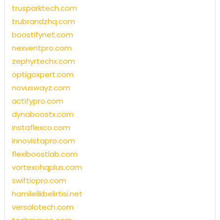
trusparktech.com
trubrandzhq.com
boostifynet.com
nexventpro.com
zephyrtechx.com
optigoxpert.com
novuswayz.com
actifypro.com
dynaboostx.com
instaflexco.com
innovistapro.com
flexiboostlab.com
vortexohqplus.com
swiftiopro.com
hamilelikbelirtisi.net
versalotech.com