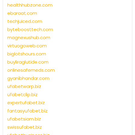
healthhubzone.com
ebaraat.com
techjuiced.com
byteboosttech.com
magnexushub.com
virtuogoweb.com
biglotshours.com
buyliraglutide.com
onlinesafemeds.com
gyanibhandar.com
ufabetwarp.biz
ufabetclip.biz
expertufabet.biz
fantasyufabet.biz
ufabetsiam.biz
swissufabet.biz