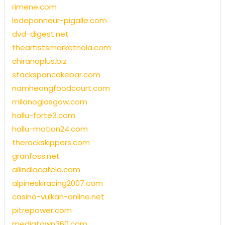
rimene.com
ledepanneur-pigalle.com
dvd-digest.net
theartistsmarketnola.com
chiranaplus.biz
stackspancakebar.com
namheongfoodcourt.com
milanoglasgow.com
hallu-forte3.com
hallu-motion24.com
therockskippers.com
granfoss.net
allindiacafela.com
alpineskiracing2007.com
casino-vulkan-online.net
pitrepower.com
mediatown360.com