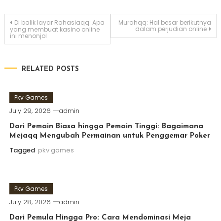
Post
Di balik layar Rahasiaqq: Apa
Murahqq: Hal besar berikutnya
dalam perjudian online
yang membuat kasino online
ini menonjol
navigation
RELATED POSTS
Pkv Games
July 29, 2026
admin
Dari Pemain Biasa hingga Pemain Tinggi: Bagaimana
Mejaqq Mengubah Permainan untuk Penggemar Poker
Tagged
pkv games
Pkv Games
July 28, 2026
admin
Dari Pemula Hingga Pro: Cara Mendominasi Meja