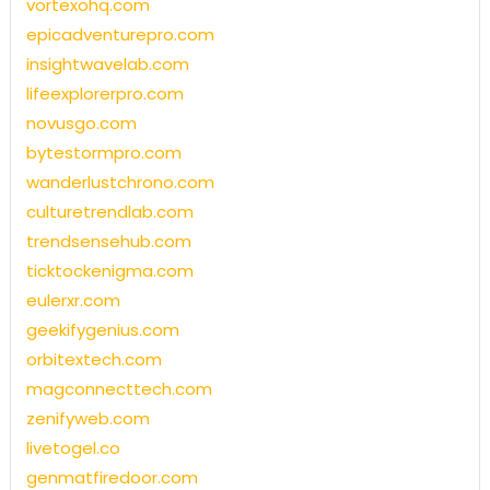
vortexohq.com
epicadventurepro.com
insightwavelab.com
lifeexplorerpro.com
novusgo.com
bytestormpro.com
wanderlustchrono.com
culturetrendlab.com
trendsensehub.com
ticktockenigma.com
eulerxr.com
geekifygenius.com
orbitextech.com
magconnecttech.com
zenifyweb.com
livetogel.co
genmatfiredoor.com