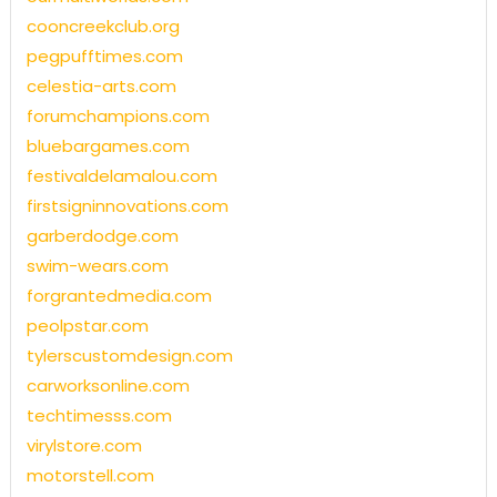
cooncreekclub.org
pegpufftimes.com
celestia-arts.com
forumchampions.com
bluebargames.com
festivaldelamalou.com
firstsigninnovations.com
garberdodge.com
swim-wears.com
forgrantedmedia.com
peolpstar.com
tylerscustomdesign.com
carworksonline.com
techtimesss.com
virylstore.com
motorstell.com