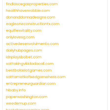
findlascegasproperties.com
healthhavenrobbie.com
donanddonnadesigns.com
eagleoneconstructiontx.com
equiflexvitality.com
onlylovesg.com
activedesenvolvimento.com
dailyhubpages.com
idnplaysbobet.com
sattakingvikidadacall.com
bestbolaslotgames.com
sattamatkafixedgamehere.com
entrepreneurguardian.com
hibaby.info
paperwashington.com
weedemup.com
bestchancecasino.com