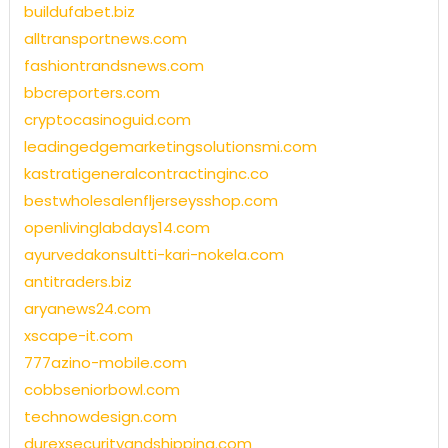
buildufabet.biz
alltransportnews.com
fashiontrandsnews.com
bbcreporters.com
cryptocasinoguid.com
leadingedgemarketingsolutionsmi.com
kastratigeneralcontractinginc.co
bestwholesalenfljerseysshop.com
openlivinglabdays14.com
ayurvedakonsultti-kari-nokela.com
antitraders.biz
aryanews24.com
xscape-it.com
777azino-mobile.com
cobbseniorbowl.com
technowdesign.com
durexsecurityandshipping.com