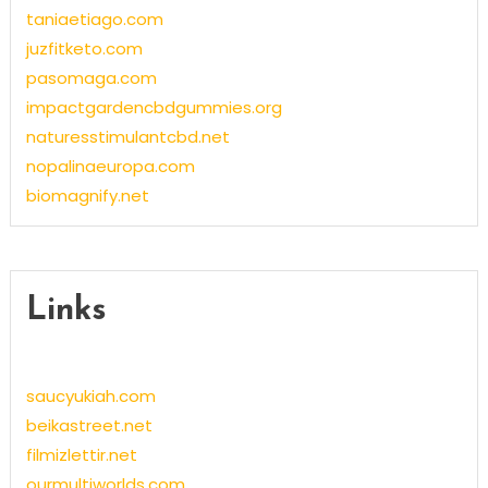
taniaetiago.com
juzfitketo.com
pasomaga.com
impactgardencbdgummies.org
naturesstimulantcbd.net
nopalinaeuropa.com
biomagnify.net
Links
saucyukiah.com
beikastreet.net
filmizlettir.net
ourmultiworlds.com