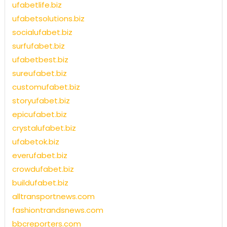
ufabetlife.biz
ufabetsolutions.biz
socialufabet.biz
surfufabet.biz
ufabetbest.biz
sureufabet.biz
customufabet.biz
storyufabet.biz
epicufabet.biz
crystalufabet.biz
ufabetok.biz
everufabet.biz
crowdufabet.biz
buildufabet.biz
alltransportnews.com
fashiontrandsnews.com
bbcreporters.com