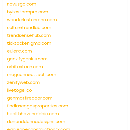
novusgo.com
bytestormpro.com
wanderlustchrono.com
culturetrendlab.com
trendsensehub.com
ticktockenigma.com
eulerxr.com
geekifygenius.com
orbitextech.com
magconnecttech.com
zenifyweb.com
livetogel.co
genmatfiredoor.com
findlascegasproperties.com
healthhavenrobbie.com
donanddonnadesigns.com
eagleoneconstructiontx.com