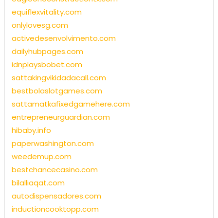
equiflexvitality.com
onlylovesg.com
activedesenvolvimento.com
dailyhubpages.com
idnplaysbobet.com
sattakingvikidadacall.com
bestbolaslotgames.com
sattamatkafixedgamehere.com
entrepreneurguardian.com
hibaby.info
paperwashington.com
weedemup.com
bestchancecasino.com
bilalliaqat.com
autodispensadores.com
inductioncooktopp.com