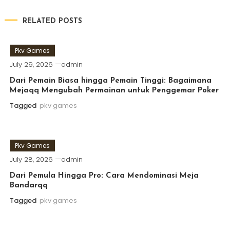
RELATED POSTS
Pkv Games
July 29, 2026
admin
Dari Pemain Biasa hingga Pemain Tinggi: Bagaimana
Mejaqq Mengubah Permainan untuk Penggemar Poker
Tagged
pkv games
Pkv Games
July 28, 2026
admin
Dari Pemula Hingga Pro: Cara Mendominasi Meja
Bandarqq
Tagged
pkv games