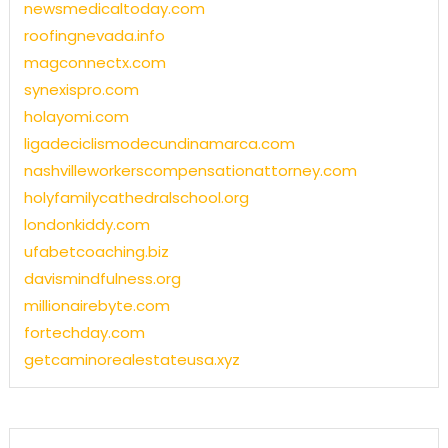
newsmedicaltoday.com
roofingnevada.info
magconnectx.com
synexispro.com
holayomi.com
ligadeciclismodecundinamarca.com
nashvilleworkerscompensationattorney.com
holyfamilycathedralschool.org
londonkiddy.com
ufabetcoaching.biz
davismindfulness.org
millionairebyte.com
fortechday.com
getcaminorealestateusa.xyz