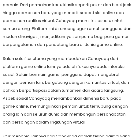
pemain. Dari permainan kartu klasik seperti poker dan blackjack
hingga permainan baru yang menarik seperti slot online dan
permainan realitas virtual, Cahayaqq memiliki sesuatu untuk
semua orang. Platform ini dirancang agar ramah pengguna dan
mudah dinavigasi, menjadikannya sempurna bagi para gamer
berpengalaman dan pendatang baru di dunia game online.
Salah satu fitur utama yang membedakan Cahayaqq dari
platform game online lainnya adalah fokusnya pada interaksi
sosial. Selain bermain game, pengguna dapat mengobrol
dengan pemain lain, bergabung dengan komunitas virtual, dan
bahkan berpartisipasi dalam turnamen dan acara langsung.
Aspek sosial Cahayaqq menambahkan dimensi baru pada
game online, memungkinkan pemain untuk terhubung dengan
orang lain dari seluruh dunia dan membangun persahabatan
dan persaingan dalam lingkungan virtual.
Fitur menonjol lainnya dari Cahayaqq adalah teknologinya yang