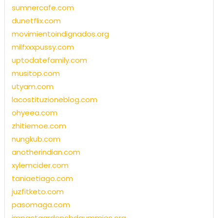
sumnercafe.com
dunetflix.com
movimientoindignados.org
milfxxxpussy.com
uptodatefamily.com
musitop.com
utyam.com
lacostituzioneblog.com
ohyeea.com
zhitiemoe.com
nungkub.com
anotherindian.com
xylemcider.com
taniaetiago.com
juzfitketo.com
pasomaga.com
impactgardencbdgummies.org