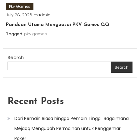
Pkv Games
July 28, 2026
admin
Panduan Utama Menguasai PKV Games QQ
Tagged
pkv games
Search
Search
Recent Posts
Dari Pemain Biasa hingga Pemain Tinggi: Bagaimana
Mejaqq Mengubah Permainan untuk Penggemar
Poker