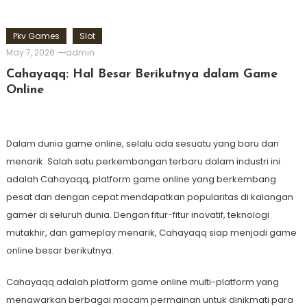
Pkv Games
Slot
May 7, 2026
admin
Cahayaqq: Hal Besar Berikutnya dalam Game
Online
Dalam dunia game online, selalu ada sesuatu yang baru dan
menarik. Salah satu perkembangan terbaru dalam industri ini
adalah Cahayaqq, platform game online yang berkembang
pesat dan dengan cepat mendapatkan popularitas di kalangan
gamer di seluruh dunia. Dengan fitur-fitur inovatif, teknologi
mutakhir, dan gameplay menarik, Cahayaqq siap menjadi game
online besar berikutnya.
Cahayaqq adalah platform game online multi-platform yang
menawarkan berbagai macam permainan untuk dinikmati para