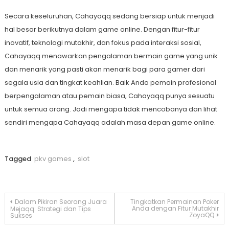
Secara keseluruhan, Cahayaqq sedang bersiap untuk menjadi
hal besar berikutnya dalam game online. Dengan fitur-fitur
inovatif, teknologi mutakhir, dan fokus pada interaksi sosial,
Cahayaqq menawarkan pengalaman bermain game yang unik
dan menarik yang pasti akan menarik bagi para gamer dari
segala usia dan tingkat keahlian. Baik Anda pemain profesional
berpengalaman atau pemain biasa, Cahayaqq punya sesuatu
untuk semua orang. Jadi mengapa tidak mencobanya dan lihat
sendiri mengapa Cahayaqq adalah masa depan game online.
Tagged
pkv games
,
slot
Post
Dalam Pikiran Seorang Juara
Tingkatkan Permainan Poker
Anda dengan Fitur Mutakhir
Mejaqq: Strategi dan Tips
ZoyaQQ
Sukses
navigation