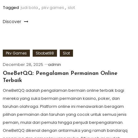
Tagged
judi bola
,
pkv games
,
slot
Discover
Pkv Games
Sbobet88
Slot
December 28, 2025
admin
OneBetQQ: Pengalaman Permainan Online
Terbaik
OneBetQQ adalah pengalaman bermain online terbaik bagi
mereka yang suka bermain permainan kasino, poker, dan
taruhan olahraga. Platform online ini menawarkan beragam
pilihan permainan dan taruhan yang cocok untuk semua jenis
pemain, mulai dari pemula hingga penjudi berpengalaman.
OneBetQQ dikenal dengan antarmuka yang ramah bandarqq