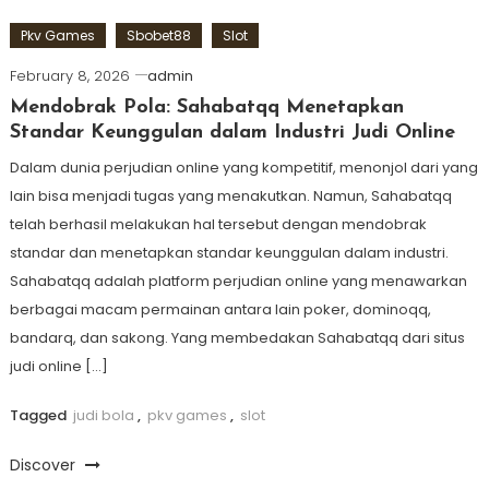
Pkv Games
Sbobet88
Slot
February 8, 2026
admin
Mendobrak Pola: Sahabatqq Menetapkan
Standar Keunggulan dalam Industri Judi Online
Dalam dunia perjudian online yang kompetitif, menonjol dari yang
lain bisa menjadi tugas yang menakutkan. Namun, Sahabatqq
telah berhasil melakukan hal tersebut dengan mendobrak
standar dan menetapkan standar keunggulan dalam industri.
Sahabatqq adalah platform perjudian online yang menawarkan
berbagai macam permainan antara lain poker, dominoqq,
bandarq, dan sakong. Yang membedakan Sahabatqq dari situs
judi online […]
Tagged
judi bola
,
pkv games
,
slot
Discover