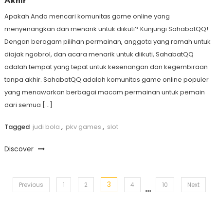
Akhir
Apakah Anda mencari komunitas game online yang
menyenangkan dan menarik untuk diikuti? Kunjungi SahabatQQ!
Dengan beragam pilihan permainan, anggota yang ramah untuk
diajak ngobrol, dan acara menarik untuk diikuti, SahabatQQ
adalah tempat yang tepat untuk kesenangan dan kegembiraan
tanpa akhir. SahabatQQ adalah komunitas game online populer
yang menawarkan berbagai macam permainan untuk pemain
dari semua […]
Tagged
judi bola
,
pkv games
,
slot
Discover
3
…
Posts
Previous
1
2
4
10
Next
pagination