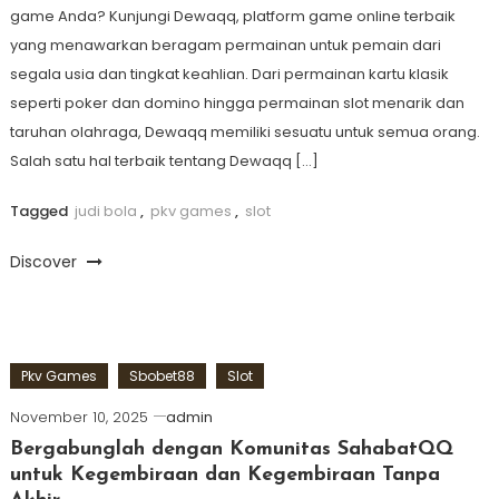
game Anda? Kunjungi Dewaqq, platform game online terbaik
yang menawarkan beragam permainan untuk pemain dari
segala usia dan tingkat keahlian. Dari permainan kartu klasik
seperti poker dan domino hingga permainan slot menarik dan
taruhan olahraga, Dewaqq memiliki sesuatu untuk semua orang.
Salah satu hal terbaik tentang Dewaqq […]
Tagged
judi bola
,
pkv games
,
slot
Discover
Pkv Games
Sbobet88
Slot
November 10, 2025
admin
Bergabunglah dengan Komunitas SahabatQQ
untuk Kegembiraan dan Kegembiraan Tanpa