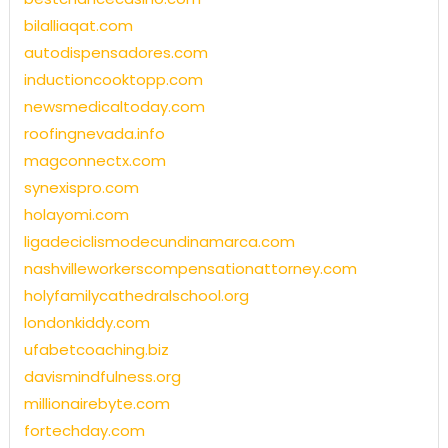
bilalliaqat.com
autodispensadores.com
inductioncooktopp.com
newsmedicaltoday.com
roofingnevada.info
magconnectx.com
synexispro.com
holayomi.com
ligadeciclismodecundinamarca.com
nashvilleworkerscompensationattorney.com
holyfamilycathedralschool.org
londonkiddy.com
ufabetcoaching.biz
davismindfulness.org
millionairebyte.com
fortechday.com