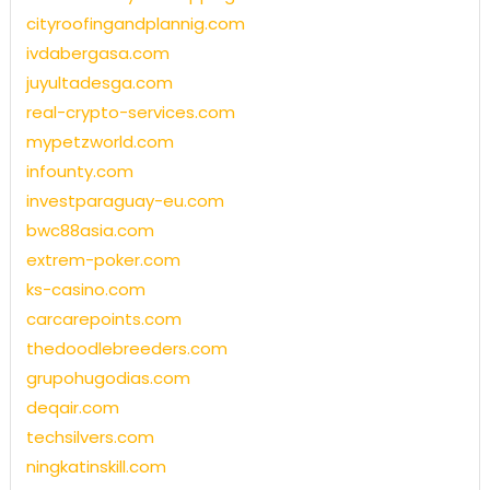
cityroofingandplannig.com
ivdabergasa.com
juyultadesga.com
real-crypto-services.com
mypetzworld.com
infounty.com
investparaguay-eu.com
bwc88asia.com
extrem-poker.com
ks-casino.com
carcarepoints.com
thedoodlebreeders.com
grupohugodias.com
deqair.com
techsilvers.com
ningkatinskill.com