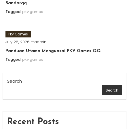
Bandarqq
Tagged
pkv games
Pkv Games
July 28, 2026
admin
Panduan Utama Menguasai PKV Games QQ
Tagged
pkv games
Search
Search
Recent Posts