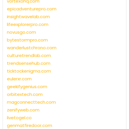
vortexohq.com
epicadventurepro.com
insightwavelab.com
lifeexplorerpro.com
novusgo.com
bytestormpro.com
wanderlustchrono.com
culturetrendlab.com
trendsensehub.com
ticktockenigma.com
eulerxr.com
geekifygenius.com
orbitextech.com
magconnecttech.com
zenifyweb.com
livetogel.co
genmatfiredoor.com