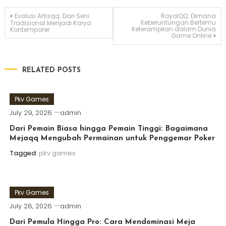
Post
Evolusi Artisqq: Dari Seni
RoyalQQ: Dimana
Keberuntungan Bertemu
Tradisional Menjadi Karya
Keterampilan dalam Dunia
Kontemporer
Game Online
navigation
RELATED POSTS
Pkv Games
July 29, 2026
admin
Dari Pemain Biasa hingga Pemain Tinggi: Bagaimana
Mejaqq Mengubah Permainan untuk Penggemar Poker
Tagged
pkv games
Pkv Games
July 28, 2026
admin
Dari Pemula Hingga Pro: Cara Mendominasi Meja