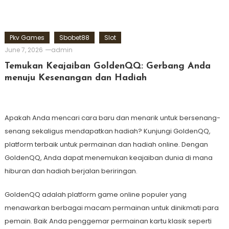
Pkv Games
Sbobet88
Slot
June 7, 2026
admin
Temukan Keajaiban GoldenQQ: Gerbang Anda
menuju Kesenangan dan Hadiah
Apakah Anda mencari cara baru dan menarik untuk bersenang-
senang sekaligus mendapatkan hadiah? Kunjungi GoldenQQ,
platform terbaik untuk permainan dan hadiah online. Dengan
GoldenQQ, Anda dapat menemukan keajaiban dunia di mana
hiburan dan hadiah berjalan beriringan.
GoldenQQ adalah platform game online populer yang
menawarkan berbagai macam permainan untuk dinikmati para
pemain. Baik Anda penggemar permainan kartu klasik seperti