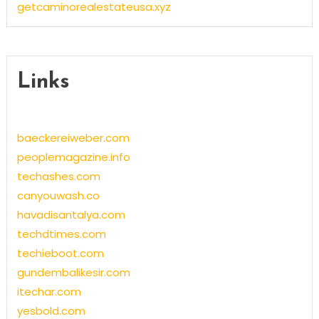
getcaminorealestateusa.xyz
Links
baeckereiweber.com
peoplemagazine.info
techashes.com
canyouwash.co
havadisantalya.com
techdtimes.com
techieboot.com
gundembalikesir.com
itechar.com
yesbold.com