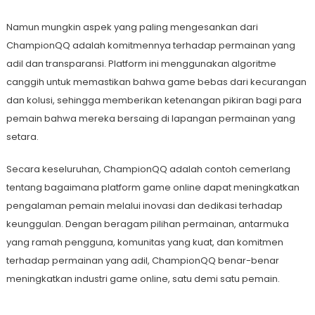
Namun mungkin aspek yang paling mengesankan dari
ChampionQQ adalah komitmennya terhadap permainan yang
adil dan transparansi. Platform ini menggunakan algoritme
canggih untuk memastikan bahwa game bebas dari kecurangan
dan kolusi, sehingga memberikan ketenangan pikiran bagi para
pemain bahwa mereka bersaing di lapangan permainan yang
setara.
Secara keseluruhan, ChampionQQ adalah contoh cemerlang
tentang bagaimana platform game online dapat meningkatkan
pengalaman pemain melalui inovasi dan dedikasi terhadap
keunggulan. Dengan beragam pilihan permainan, antarmuka
yang ramah pengguna, komunitas yang kuat, dan komitmen
terhadap permainan yang adil, ChampionQQ benar-benar
meningkatkan industri game online, satu demi satu pemain.