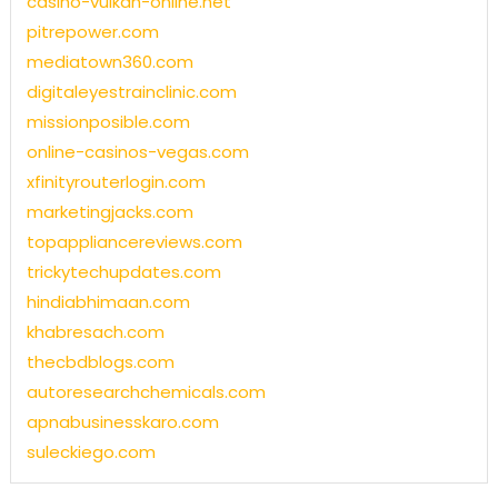
casino-vulkan-online.net
pitrepower.com
mediatown360.com
digitaleyestrainclinic.com
missionposible.com
online-casinos-vegas.com
xfinityrouterlogin.com
marketingjacks.com
topappliancereviews.com
trickytechupdates.com
hindiabhimaan.com
khabresach.com
thecbdblogs.com
autoresearchchemicals.com
apnabusinesskaro.com
suleckiego.com