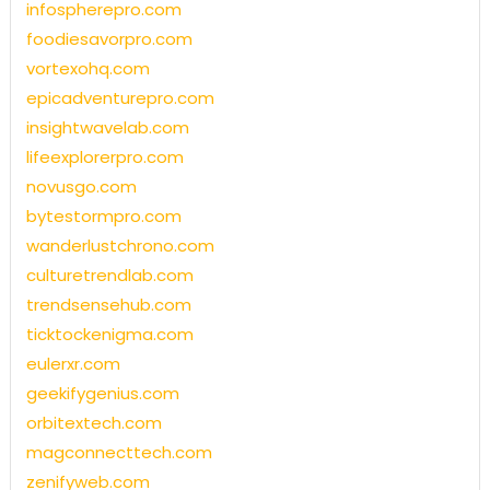
infospherepro.com
foodiesavorpro.com
vortexohq.com
epicadventurepro.com
insightwavelab.com
lifeexplorerpro.com
novusgo.com
bytestormpro.com
wanderlustchrono.com
culturetrendlab.com
trendsensehub.com
ticktockenigma.com
eulerxr.com
geekifygenius.com
orbitextech.com
magconnecttech.com
zenifyweb.com