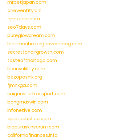
mrbetjapan.com
anewentity.biz
appkuala.com
seo7days.com
pureglowcream.com
bloemenbezorgenvandaag.com
secrettohairgrowth.com
tasteofthaitogo.com
bunnynkitty.com
bezopasnik.org
fjmnxga.com
saigonstartransport.com
bangmaxwin.com
infonetive.com
epictacoshop.com
biopuraskinserum.com
californiafinances.info