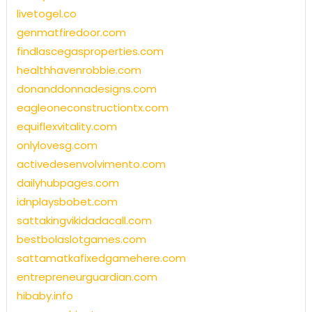
livetogel.co
genmatfiredoor.com
findlascegasproperties.com
healthhavenrobbie.com
donanddonnadesigns.com
eagleoneconstructiontx.com
equiflexvitality.com
onlylovesg.com
activedesenvolvimento.com
dailyhubpages.com
idnplaysbobet.com
sattakingvikidadacall.com
bestbolaslotgames.com
sattamatkafixedgamehere.com
entrepreneurguardian.com
hibaby.info