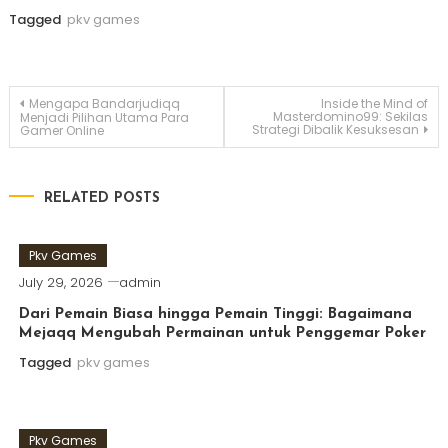
Tagged
pkv games
Post
Mengapa Bandarjudiqq
Inside the Mind of
Masterdomino99: Sekilas
Menjadi Pilihan Utama Para
Strategi Dibalik Kesuksesan
Gamer Online
navigation
RELATED POSTS
Pkv Games
July 29, 2026
admin
Dari Pemain Biasa hingga Pemain Tinggi: Bagaimana
Mejaqq Mengubah Permainan untuk Penggemar Poker
Tagged
pkv games
Pkv Games