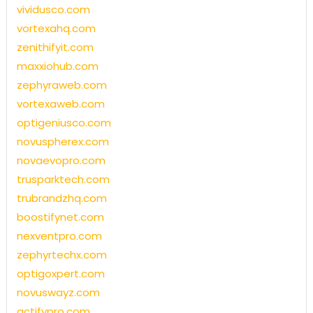
vividusco.com
vortexahq.com
zenithifyit.com
maxxiohub.com
zephyraweb.com
vortexaweb.com
optigeniusco.com
novuspherex.com
novaevopro.com
trusparktech.com
trubrandzhq.com
boostifynet.com
nexventpro.com
zephyrtechx.com
optigoxpert.com
novuswayz.com
actifypro.com