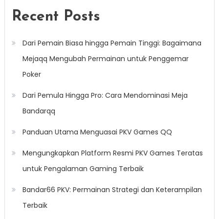
Recent Posts
Dari Pemain Biasa hingga Pemain Tinggi: Bagaimana
Mejaqq Mengubah Permainan untuk Penggemar
Poker
Dari Pemula Hingga Pro: Cara Mendominasi Meja
Bandarqq
Panduan Utama Menguasai PKV Games QQ
Mengungkapkan Platform Resmi PKV Games Teratas
untuk Pengalaman Gaming Terbaik
Bandar66 PKV: Permainan Strategi dan Keterampilan
Terbaik