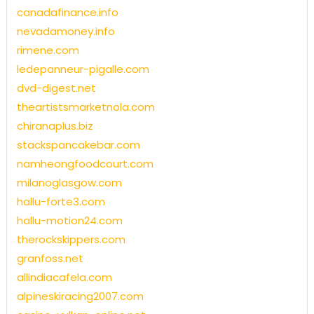
canadafinance.info
nevadamoney.info
rimene.com
ledepanneur-pigalle.com
dvd-digest.net
theartistsmarketnola.com
chiranaplus.biz
stackspancakebar.com
namheongfoodcourt.com
milanoglasgow.com
hallu-forte3.com
hallu-motion24.com
therockskippers.com
granfoss.net
allindiacafela.com
alpineskiracing2007.com