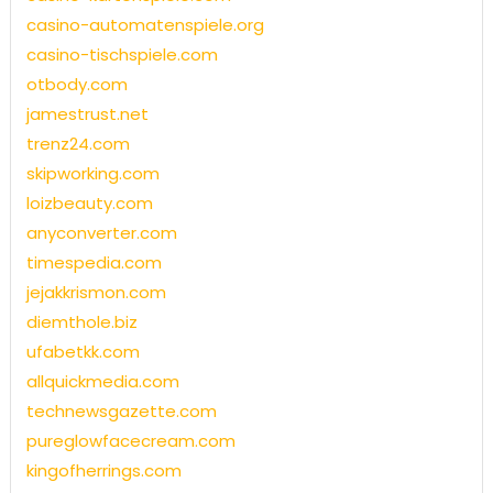
casino-automatenspiele.org
casino-tischspiele.com
otbody.com
jamestrust.net
trenz24.com
skipworking.com
loizbeauty.com
anyconverter.com
timespedia.com
jejakkrismon.com
diemthole.biz
ufabetkk.com
allquickmedia.com
technewsgazette.com
pureglowfacecream.com
kingofherrings.com