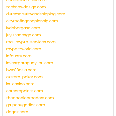
technowdesign.com
durexsecurityandshipping.com
cityroofingandplannig.com
ivdabergasa.com
juyultadesga.com
real-crypto-services.com
mypetzworld.com
infounty.com
investparaguay-eu.com
bwc88asia.com
extrem-poker.com
ks-casino.com
carcarepoints.com
thedoodlebreeders.com
grupohugodias.com
deqair.com