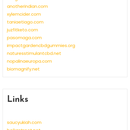
anotherindian.com
xylemcider.com
taniaetiago.com
juzfitketo.com
pasomaga.com
impactgardencbdgummies.org
naturesstimulantcbd.net
nopalinaeuropa.com
biomagnify.net
Links
saucyukiah.com