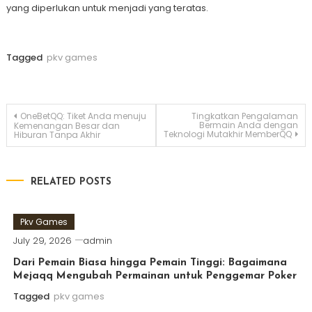
yang diperlukan untuk menjadi yang teratas.
Tagged
pkv games
Post
OneBetQQ: Tiket Anda menuju
Tingkatkan Pengalaman
Bermain Anda dengan
Kemenangan Besar dan
Teknologi Mutakhir MemberQQ
Hiburan Tanpa Akhir
navigation
RELATED POSTS
Pkv Games
July 29, 2026
admin
Dari Pemain Biasa hingga Pemain Tinggi: Bagaimana
Mejaqq Mengubah Permainan untuk Penggemar Poker
Tagged
pkv games