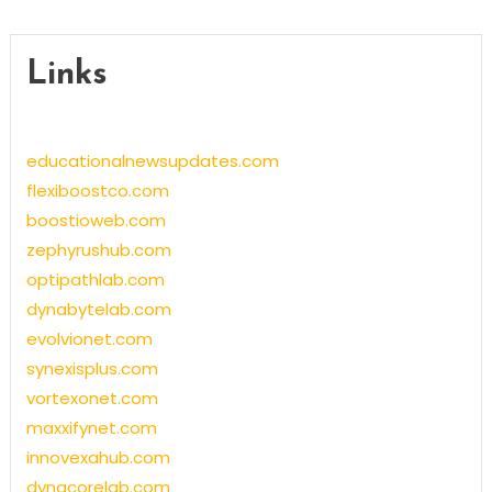
Links
educationalnewsupdates.com
flexiboostco.com
boostioweb.com
zephyrushub.com
optipathlab.com
dynabytelab.com
evolvionet.com
synexisplus.com
vortexonet.com
maxxifynet.com
innovexahub.com
dynacorelab.com