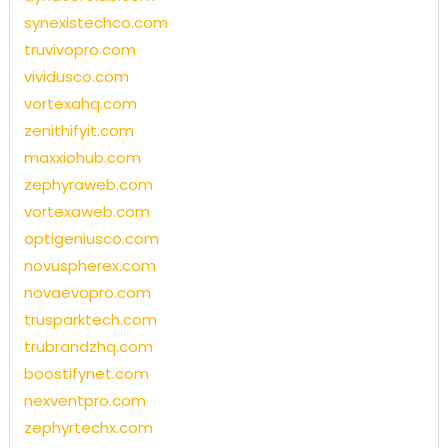
synexistechco.com
truvivopro.com
vividusco.com
vortexahq.com
zenithifyit.com
maxxiohub.com
zephyraweb.com
vortexaweb.com
optigeniusco.com
novuspherex.com
novaevopro.com
trusparktech.com
trubrandzhq.com
boostifynet.com
nexventpro.com
zephyrtechx.com