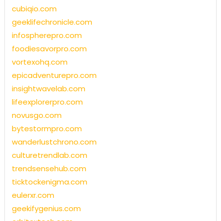
cubiqio.com
geeklifechronicle.com
infospherepro.com
foodiesavorpro.com
vortexohq.com
epicadventurepro.com
insightwavelab.com
lifeexplorerpro.com
novusgo.com
bytestormpro.com
wanderlustchrono.com
culturetrendlab.com
trendsensehub.com
ticktockenigma.com
eulerxr.com
geekifygenius.com