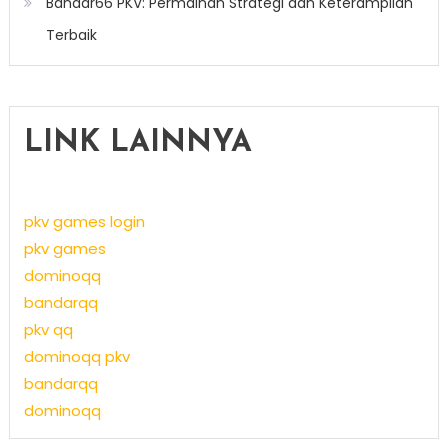
Bandar66 PKV: Permainan Strategi dan Keterampilan
Terbaik
LINK LAINNYA
pkv games login
pkv games
dominoqq
bandarqq
pkv qq
dominoqq pkv
bandarqq
dominoqq