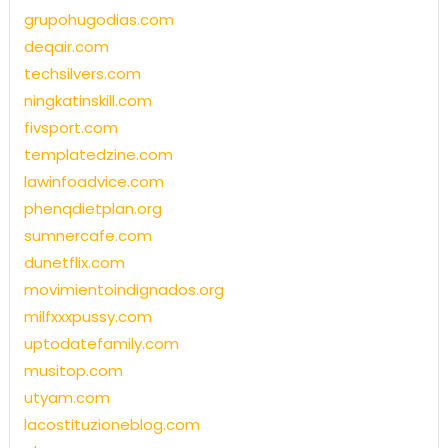
grupohugodias.com
deqair.com
techsilvers.com
ningkatinskill.com
fivsport.com
templatedzine.com
lawinfoadvice.com
phenqdietplan.org
sumnercafe.com
dunetflix.com
movimientoindignados.org
milfxxxpussy.com
uptodatefamily.com
musitop.com
utyam.com
lacostituzioneblog.com