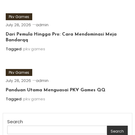
Pkv Games
July 28, 2026
admin
Dari Pemula Hingga Pro: Cara Mendominasi Meja
Bandarqq
Tagged
pkv games
Pkv Games
July 28, 2026
admin
Panduan Utama Menguasai PKV Games QQ
Tagged
pkv games
Search
Search