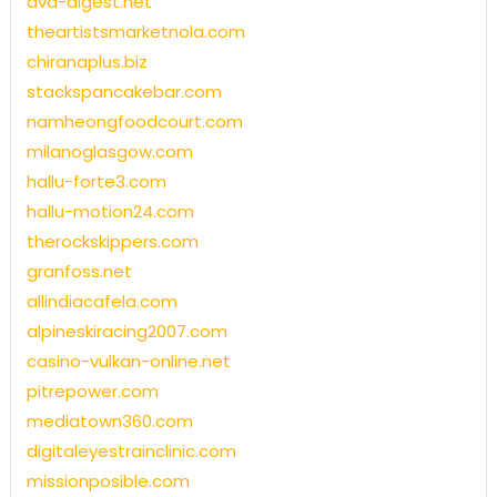
dvd-digest.net
theartistsmarketnola.com
chiranaplus.biz
stackspancakebar.com
namheongfoodcourt.com
milanoglasgow.com
hallu-forte3.com
hallu-motion24.com
therockskippers.com
granfoss.net
allindiacafela.com
alpineskiracing2007.com
casino-vulkan-online.net
pitrepower.com
mediatown360.com
digitaleyestrainclinic.com
missionposible.com