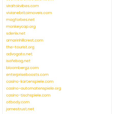
viraltokvibes.com
vivianebritoimoveis.com
magforbes.net
monkeycap.org
sdenix.net
amarinhillcrest.com
the-tourist.org
advogato.net
isafebag.net
bloombergz.com
enterpriseboosts.com
casino-kartenspiele.com
casino-automatenspiele.org
casino-tischspiele.com
otbody.com
jamestrust.net