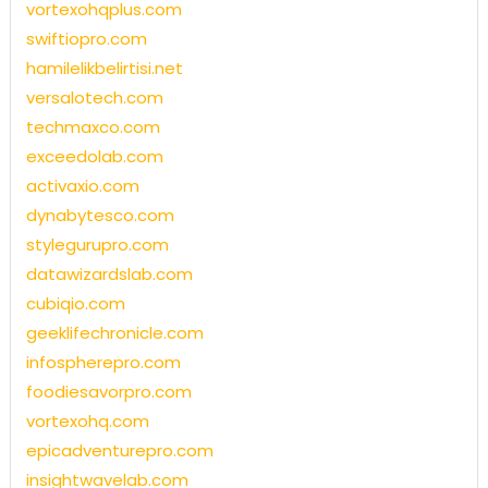
vortexohqplus.com
swiftiopro.com
hamilelikbelirtisi.net
versalotech.com
techmaxco.com
exceedolab.com
activaxio.com
dynabytesco.com
stylegurupro.com
datawizardslab.com
cubiqio.com
geeklifechronicle.com
infospherepro.com
foodiesavorpro.com
vortexohq.com
epicadventurepro.com
insightwavelab.com