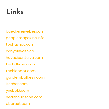
Links
baeckereiweber.com
peoplemagazine.info
techashes.com
canyouwash.co
havadisantalya.com
techdtimes.com
techieboot.com
gundembalikesir.com
itechar.com
yesbold.com
healthhubzone.com
ebaraat.com