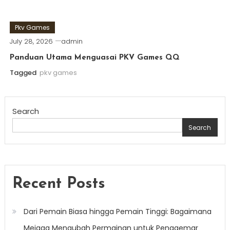
Pkv Games
July 28, 2026
admin
Panduan Utama Menguasai PKV Games QQ
Tagged
pkv games
Search
Search
Recent Posts
Dari Pemain Biasa hingga Pemain Tinggi: Bagaimana
Mejaqq Mengubah Permainan untuk Penggemar