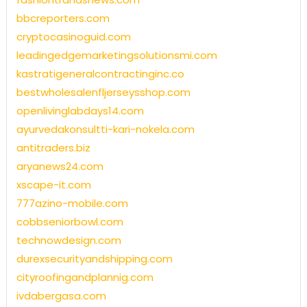
bbcreporters.com
cryptocasinoguid.com
leadingedgemarketingsolutionsmi.com
kastratigeneralcontractinginc.co
bestwholesalenfljerseysshop.com
openlivinglabdays14.com
ayurvedakonsultti-kari-nokela.com
antitraders.biz
aryanews24.com
xscape-it.com
777azino-mobile.com
cobbseniorbowl.com
technowdesign.com
durexsecurityandshipping.com
cityroofingandplannig.com
ivdabergasa.com