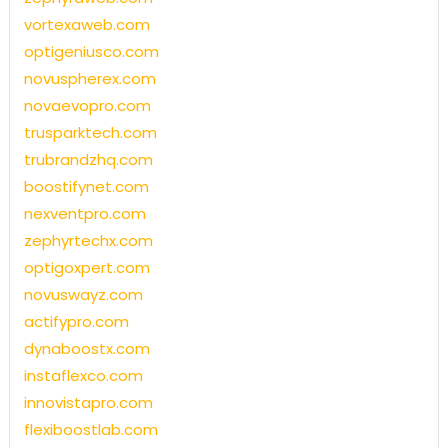
vortexaweb.com
optigeniusco.com
novuspherex.com
novaevopro.com
trusparktech.com
trubrandzhq.com
boostifynet.com
nexventpro.com
zephyrtechx.com
optigoxpert.com
novuswayz.com
actifypro.com
dynaboostx.com
instaflexco.com
innovistapro.com
flexiboostlab.com