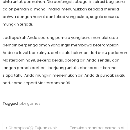
cinta untuk permainan. Dia berfungsi sebagai inspirasi bagi para
calon pemain di mana -mana, menunjukkan kepada mereka
bahwa dengan hasrat dan tekad yang cukup, segala sesuatu
mungkin terjadi.
Jadi apakah Anda seorang pemula yang baru memulai atau
pemain berpengalaman yang ingin membawa keterampilan
Anda ke level berikutnya, ambil satu halaman dari buku pedoman
Masterdomino99. Bekerja keras, dorong diri Anda sendiri, dan
jangan pernah berhenti berjuang untuk kebesaran – karena
siapa tahu, Anda mungkin menemukan diri Anda di puncak suatu
hari, sama seperti Masterdomino99.
Tagged
pkv games
Post
ChampionQQ: Tujuan akhir
Temukan manfaat bermain di