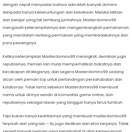
dengan cepat menyadari bahwa ada lebih banyak domino
daripada hanya keberuntungan dan kebetulan. Melalui latihan
dan belajar yang tak terhitung jumlahnya, Masterdomino99
mengasah keterampilannya dan mengembangkan pemahaman
yang mendalam tentang permainan yang membedakannya dari
para pesaingnya.
Ketika keterampilan Masterdomino99 meningkat, demikian juga
reputasinya. Pemain lain mulai memperhatikan bakatnya dan
kecakapan strategisnya, dan segera Masterdomino99 sedang
dicari oleh pemain top untuk pertandingan persahabatan dan
kolaborasi. Tidak lama sebelum Masterdomino99 membuat
nama untuk dirinya sendiri di komunitas game online, dan
reputasinya sebagai lawan yang tangguh hanya terus tumbuh.
Tapi bukan hanya keahliannya yang membuat masterdomino99
terpisah dari yang lain – itu juga dedikasi dan etos kerjanya. Tidak
seperti banyak pemain yang beristirahat di atas kemenangan