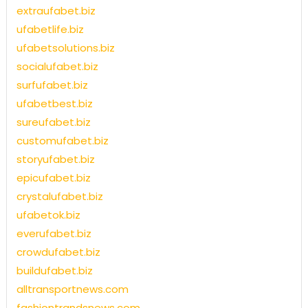
extraufabet.biz
ufabetlife.biz
ufabetsolutions.biz
socialufabet.biz
surfufabet.biz
ufabetbest.biz
sureufabet.biz
customufabet.biz
storyufabet.biz
epicufabet.biz
crystalufabet.biz
ufabetok.biz
everufabet.biz
crowdufabet.biz
buildufabet.biz
alltransportnews.com
fashiontrandsnews.com