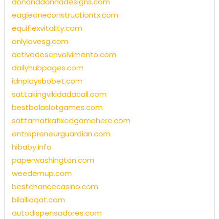
donanddonnadesigns.com
eagleoneconstructiontx.com
equiflexvitality.com
onlylovesg.com
activedesenvolvimento.com
dailyhubpages.com
idnplaysbobet.com
sattakingvikidadacall.com
bestbolaslotgames.com
sattamatkafixedgamehere.com
entrepreneurguardian.com
hibaby.info
paperwashington.com
weedemup.com
bestchancecasino.com
bilalliaqat.com
autodispensadores.com