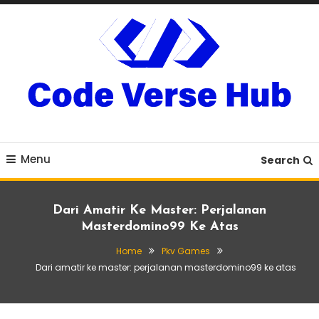
Skip
To
Content
Mainkan slot gacor dengan deposit pulsa sebagai cara praktis
Slot Gacor Deposit Pulsa:
bermain slot. Nikmati kemudahan transaksi dan peluang menang
besar di setiap putaran.
Menu
Cara Praktis Bermain
Search
Slot
Dari Amatir Ke Master: Perjalanan
Masterdomino99 Ke Atas
Home
Pkv Games
Dari amatir ke master: perjalanan masterdomino99 ke atas