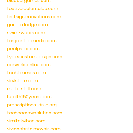
bluebargames.com
festivaldelamalou.com
firstsigninnovations.com
garberdodge.com
swim-wears.com
forgrantedmedia.com
peolpstar.com
tylerscustomdesign.com
carworksonline.com
techtimesss.com
virylstore.com
motorstell.com
health150years.com
prescriptions-drug.org
technocrewsolution.com
viraltokvibes.com
vivianebritoimoveis.com