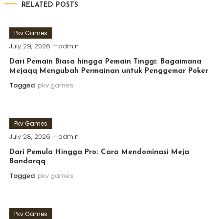
RELATED POSTS
Pkv Games
July 29, 2026
admin
Dari Pemain Biasa hingga Pemain Tinggi: Bagaimana
Mejaqq Mengubah Permainan untuk Penggemar Poker
Tagged
pkv games
Pkv Games
July 28, 2026
admin
Dari Pemula Hingga Pro: Cara Mendominasi Meja
Bandarqq
Tagged
pkv games
Pkv Games