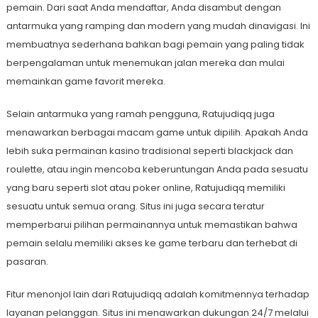
pemain. Dari saat Anda mendaftar, Anda disambut dengan
antarmuka yang ramping dan modern yang mudah dinavigasi. Ini
membuatnya sederhana bahkan bagi pemain yang paling tidak
berpengalaman untuk menemukan jalan mereka dan mulai
memainkan game favorit mereka.
Selain antarmuka yang ramah pengguna, Ratujudiqq juga
menawarkan berbagai macam game untuk dipilih. Apakah Anda
lebih suka permainan kasino tradisional seperti blackjack dan
roulette, atau ingin mencoba keberuntungan Anda pada sesuatu
yang baru seperti slot atau poker online, Ratujudiqq memiliki
sesuatu untuk semua orang. Situs ini juga secara teratur
memperbarui pilihan permainannya untuk memastikan bahwa
pemain selalu memiliki akses ke game terbaru dan terhebat di
pasaran.
Fitur menonjol lain dari Ratujudiqq adalah komitmennya terhadap
layanan pelanggan. Situs ini menawarkan dukungan 24/7 melalui