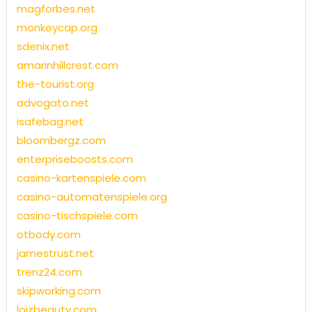
magforbes.net
monkeycap.org
sdenix.net
amarinhillcrest.com
the-tourist.org
advogato.net
isafebag.net
bloombergz.com
enterpriseboosts.com
casino-kartenspiele.com
casino-automatenspiele.org
casino-tischspiele.com
otbody.com
jamestrust.net
trenz24.com
skipworking.com
loizbeauty.com