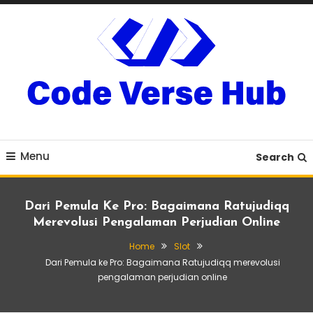
Skip
To
Content
Mainkan slot gacor dengan deposit pulsa sebagai cara praktis
Slot Gacor Deposit Pulsa:
bermain slot. Nikmati kemudahan transaksi dan peluang menang
besar di setiap putaran.
Menu
Cara Praktis Bermain
Search
Slot
Dari Pemula Ke Pro: Bagaimana Ratujudiqq
Merevolusi Pengalaman Perjudian Online
Home
Slot
Dari Pemula ke Pro: Bagaimana Ratujudiqq merevolusi
pengalaman perjudian online