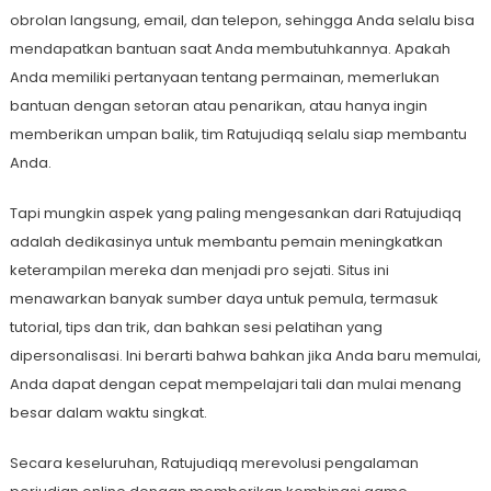
obrolan langsung, email, dan telepon, sehingga Anda selalu bisa
mendapatkan bantuan saat Anda membutuhkannya. Apakah
Anda memiliki pertanyaan tentang permainan, memerlukan
bantuan dengan setoran atau penarikan, atau hanya ingin
memberikan umpan balik, tim Ratujudiqq selalu siap membantu
Anda.
Tapi mungkin aspek yang paling mengesankan dari Ratujudiqq
adalah dedikasinya untuk membantu pemain meningkatkan
keterampilan mereka dan menjadi pro sejati. Situs ini
menawarkan banyak sumber daya untuk pemula, termasuk
tutorial, tips dan trik, dan bahkan sesi pelatihan yang
dipersonalisasi. Ini berarti bahwa bahkan jika Anda baru memulai,
Anda dapat dengan cepat mempelajari tali dan mulai menang
besar dalam waktu singkat.
Secara keseluruhan, Ratujudiqq merevolusi pengalaman