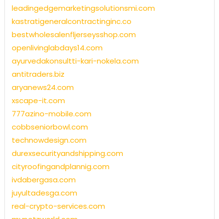
leadingedgemarketingsolutionsmi.com
kastratigeneralcontractinginc.co
bestwholesalenfljerseysshop.com
openlivinglabdays14.com
ayurvedakonsultti-kari-nokela.com
antitraders.biz
aryanews24.com
xscape-it.com
777azino-mobile.com
cobbseniorbowl.com
technowdesign.com
durexsecurityandshipping.com
cityroofingandplannig.com
ivdabergasa.com
juyultadesga.com
real-crypto-services.com