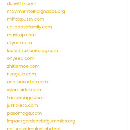
dunetflix.com
movimientoindignados.org
milfxxxpussy.com
uptodatefamily.com
musitop.com
utyam.com
lacostituzioneblog.com
ohyeea.com
zhitiemoe.com
nungkub.com
anotherindian.com
xylemcider.com
taniaetiago.com
juzfitketo.com
pasomaga.com
impactgardencbdgummies.org
naturesstimulantcbd.net