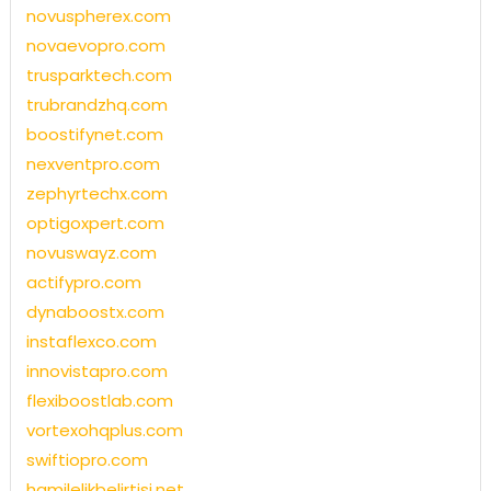
novuspherex.com
novaevopro.com
trusparktech.com
trubrandzhq.com
boostifynet.com
nexventpro.com
zephyrtechx.com
optigoxpert.com
novuswayz.com
actifypro.com
dynaboostx.com
instaflexco.com
innovistapro.com
flexiboostlab.com
vortexohqplus.com
swiftiopro.com
hamilelikbelirtisi.net