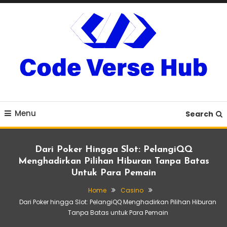
Skip
To
Content
Mainkan slot gacor dengan deposit pulsa sebagai cara praktis
Slot Gacor Deposit Pulsa:
bermain slot. Nikmati kemudahan transaksi dan peluang menang
besar di setiap putaran.
Menu
Cara Praktis Bermain
Search
Slot
Dari Poker Hingga Slot: PelangiQQ
Menghadirkan Pilihan Hiburan Tanpa Batas
Untuk Para Pemain
Home
Casino
Dari Poker hingga Slot: PelangiQQ Menghadirkan Pilihan Hiburan
Tanpa Batas untuk Para Pemain