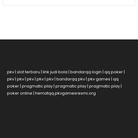
pkv
|
slot terbaru
|
link judi bola
|
bandarqq login
|
qq poker
|
pkv
|
pkv
|
pkv
|
pkv
|
pkv
|
bandarqq pkv
|
pkv games
|
qq
poker
|
pragmatic play
|
pragmatic play
|
pragmatic play
|
poker online
|
hematqq.pkvgamesresmi.org