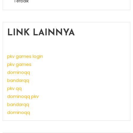
Terbaik
LINK LAINNYA
pkv games login
pkv games
dominoqq
bandarqq
pkv qq
dominoqq pkv
bandarqq
dominoqq