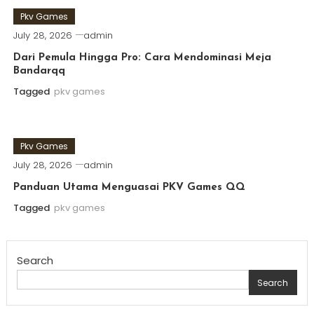
Pkv Games
July 28, 2026
admin
Dari Pemula Hingga Pro: Cara Mendominasi Meja
Bandarqq
Tagged
pkv games
Pkv Games
July 28, 2026
admin
Panduan Utama Menguasai PKV Games QQ
Tagged
pkv games
Search
Search