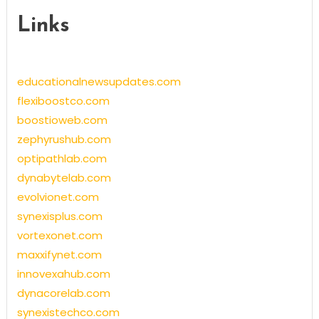
Links
educationalnewsupdates.com
flexiboostco.com
boostioweb.com
zephyrushub.com
optipathlab.com
dynabytelab.com
evolvionet.com
synexisplus.com
vortexonet.com
maxxifynet.com
innovexahub.com
dynacorelab.com
synexistechco.com