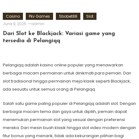
Casino
Pkv Games
Sbobet88
Slot
June 9, 2025
admin
Dari Slot ke Blackjack: Variasi game yang
tersedia di Pelangiqq
Pelangiqq adalah kasino online populer yang menawarkan
berbagai macam permainan untuk dinikmati para pemain. Dari
slot tradisional hingga permainan meja klasik seperti Blackjack,
ada sesuatu untuk semua orang di Pelangiqq.
Salah satu game paling populer di Pelangiqq adalah slot. Dengan
berbagai macam tema dan gaya untuk dipilih, pemain dapat
menemukan permainan slot yang sesuai dengan preferensi
mereka. Dari mesin buah klasik hingga slot video modern dengan
fitur bonus yang menarik, tidak ada kekurangan pilihan bagi