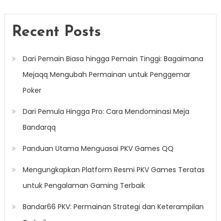
Recent Posts
Dari Pemain Biasa hingga Pemain Tinggi: Bagaimana
Mejaqq Mengubah Permainan untuk Penggemar
Poker
Dari Pemula Hingga Pro: Cara Mendominasi Meja
Bandarqq
Panduan Utama Menguasai PKV Games QQ
Mengungkapkan Platform Resmi PKV Games Teratas
untuk Pengalaman Gaming Terbaik
Bandar66 PKV: Permainan Strategi dan Keterampilan