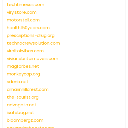
techtimesss.com
virylstore.com
motorstell.com
health150years.com
prescriptions-drug.org
technocrewsolution.com
viraltokvibes.com
vivianebritoimoveis.com
magforbes.net
monkeycap.org
sdenix.net
amarinhillcrest.com
the-tourist.org
advogato.net
isafebag.net
bloombergz.com
enterpriseboosts.com