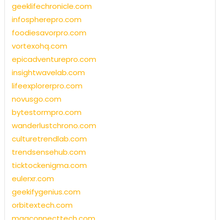
geeklifechronicle.com
infospherepro.com
foodiesavorpro.com
vortexohq.com
epicadventurepro.com
insightwavelab.com
lifeexplorerpro.com
novusgo.com
bytestormpro.com
wanderlustchrono.com
culturetrendlab.com
trendsensehub.com
ticktockenigma.com
eulerxr.com
geekifygenius.com
orbitextech.com
magconnecttech.com