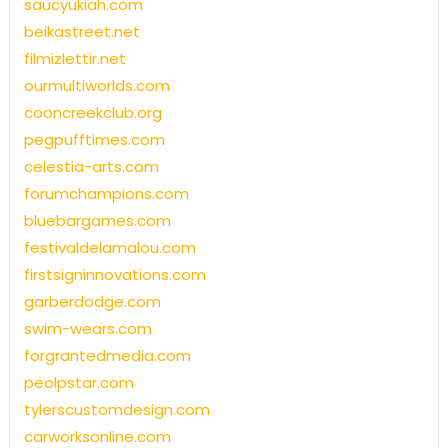
saucyukiah.com
beikastreet.net
filmizlettir.net
ourmultiworlds.com
cooncreekclub.org
pegpufftimes.com
celestia-arts.com
forumchampions.com
bluebargames.com
festivaldelamalou.com
firstsigninnovations.com
garberdodge.com
swim-wears.com
forgrantedmedia.com
peolpstar.com
tylerscustomdesign.com
carworksonline.com