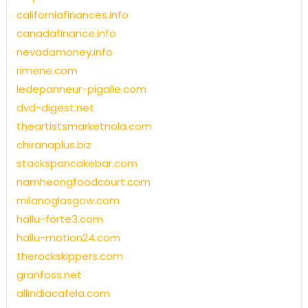
californiafinances.info
canadafinance.info
nevadamoney.info
rimene.com
ledepanneur-pigalle.com
dvd-digest.net
theartistsmarketnola.com
chiranaplus.biz
stackspancakebar.com
namheongfoodcourt.com
milanoglasgow.com
hallu-forte3.com
hallu-motion24.com
therockskippers.com
granfoss.net
allindiacafela.com