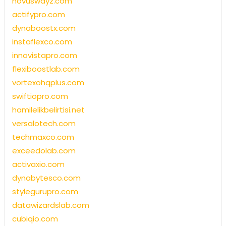
novuswayz.com
actifypro.com
dynaboostx.com
instaflexco.com
innovistapro.com
flexiboostlab.com
vortexohqplus.com
swiftiopro.com
hamilelikbelirtisi.net
versalotech.com
techmaxco.com
exceedolab.com
activaxio.com
dynabytesco.com
stylegurupro.com
datawizardslab.com
cubiqio.com