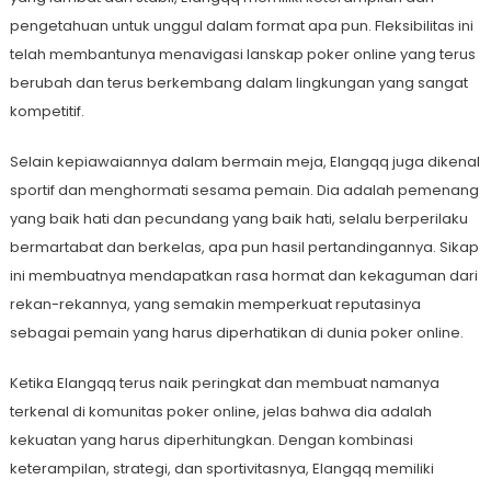
pengetahuan untuk unggul dalam format apa pun. Fleksibilitas ini
telah membantunya menavigasi lanskap poker online yang terus
berubah dan terus berkembang dalam lingkungan yang sangat
kompetitif.
Selain kepiawaiannya dalam bermain meja, Elangqq juga dikenal
sportif dan menghormati sesama pemain. Dia adalah pemenang
yang baik hati dan pecundang yang baik hati, selalu berperilaku
bermartabat dan berkelas, apa pun hasil pertandingannya. Sikap
ini membuatnya mendapatkan rasa hormat dan kekaguman dari
rekan-rekannya, yang semakin memperkuat reputasinya
sebagai pemain yang harus diperhatikan di dunia poker online.
Ketika Elangqq terus naik peringkat dan membuat namanya
terkenal di komunitas poker online, jelas bahwa dia adalah
kekuatan yang harus diperhitungkan. Dengan kombinasi
keterampilan, strategi, dan sportivitasnya, Elangqq memiliki