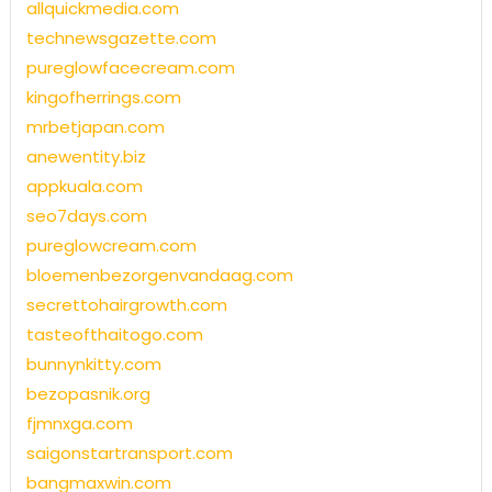
allquickmedia.com
technewsgazette.com
pureglowfacecream.com
kingofherrings.com
mrbetjapan.com
anewentity.biz
appkuala.com
seo7days.com
pureglowcream.com
bloemenbezorgenvandaag.com
secrettohairgrowth.com
tasteofthaitogo.com
bunnynkitty.com
bezopasnik.org
fjmnxga.com
saigonstartransport.com
bangmaxwin.com