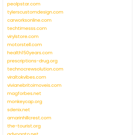
peolpstar.com
tylerscustomdesign.com
carworksonline.com
techtimesss.com
virylstore.com
motorstell.com
health150years.com
prescriptions-drug.org
technocrewsolution.com
viraltokvibes.com
vivianebritoimoveis.com
magforbes.net
monkeycap.org
sdenix.net
amarinhillcrest.com
the-tourist.org
advogato.net