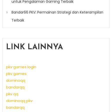
untuk Pengalaman Gaming Terbaik
Bandar66 PKV: Permainan Strategi dan Keterampilan
Terbaik
LINK LAINNYA
pkv games login
pkv games
dominoqq
bandarqq
pkv qq
dominoqq pkv
bandarqq