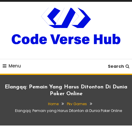
Skip
To
Content
Mainkan slot gacor dengan deposit pulsa sebagai cara praktis
Slot Gacor Deposit Pulsa:
bermain slot. Nikmati kemudahan transaksi dan peluang menang
besar di setiap putaran.
Menu
Cara Praktis Bermain
Search
Slot
Elangqq: Pemain Yang Harus Ditonton Di Dunia
Poker Online
Home
Pkv Games
Elangqq: Pemain yang Harus Ditonton di Dunia Poker Online