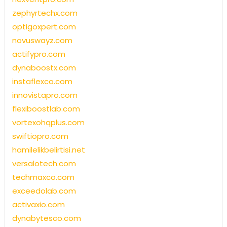
zephyrtechx.com
optigoxpert.com
novuswayz.com
actifypro.com
dynaboostx.com
instaflexco.com
innovistapro.com
flexiboostlab.com
vortexohqplus.com
swiftiopro.com
hamilelikbelirtisi.net
versalotech.com
techmaxco.com
exceedolab.com
activaxio.com
dynabytesco.com