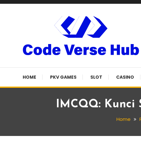
Skip
To
Content
Mainkan slot gacor dengan deposit pulsa sebagai cara p
Slot Gacor Deposit Pu
HOME
PKV GAMES
SLOT
CASINO
IMCQQ: Kunci 
Home