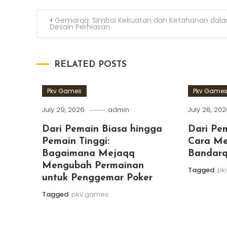
Post
Gemarqq: Simbol Kekuatan dan Ketahanan dal
Desain Perhiasan
navigation
RELATED POSTS
Pkv Games
Pkv Game
July 29, 2026
admin
July 28, 20
Dari Pemain Biasa hingga
Dari Pe
Pemain Tinggi:
Cara Me
Bagaimana Mejaqq
Bandar
Mengubah Permainan
Tagged
pk
untuk Penggemar Poker
Tagged
pkv games