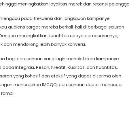
ehingga meningkatkan loyalitas merek dan retensi pelangga
n mengacu pada frekuensi dan jangkauan kampanye
 audiens target mereka berkali-kali di berbagai saluran
. Dengan meningkatkan kuantitas upaya pemasarannya,
 dan mendorong lebih banyak konversi.
ama bagi perusahaan yang ingin menciptakan kampanye
da Integrasi, Pesan, Kreatif, Kualitas, dan Kuantitas,
an yang kohesif dan efektif yang dapat diterima oleh
Dengan menerapkan IMCQQ, perusahaan dapat mencapai
 ramai.