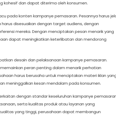
 kohesif dan dapat diterima oleh konsumen.
u pada konten kampanye pemasaran. Pesannya harus jela
uga harus disesuaikan dengan target audiens, dengan
eferensi mereka. Dengan menciptakan pesan menarik yang
haan dapat meningkatkan keterlibatan dan mendorong
libatkan desain dan pelaksanaan kampanye pemasaran.
ing memainkan peran penting dalam menarik perhatian
haan harus berusaha untuk menciptakan materi iklan yan
g dan meninggalkan kesan mendalam pada konsumen.
erkaitan dengan standar keseluruhan kampanye pemasaran
aksanaan, serta kualitas produk atau layanan yang
ualitas yang tinggi, perusahaan dapat membangun