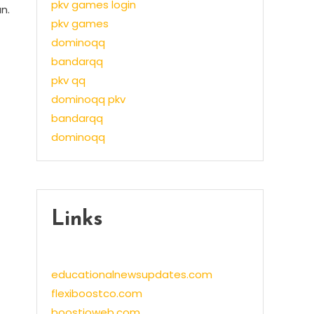
pkv games login
n.
pkv games
dominoqq
bandarqq
pkv qq
dominoqq pkv
bandarqq
dominoqq
Links
educationalnewsupdates.com
flexiboostco.com
boostioweb.com