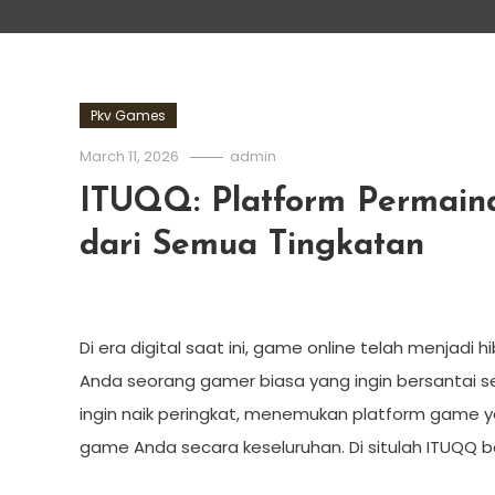
Pkv Games
March 11, 2026
admin
ITUQQ: Platform Permain
dari Semua Tingkatan
Di era digital saat ini, game online telah menjadi 
Anda seorang gamer biasa yang ingin bersantai s
ingin naik peringkat, menemukan platform game 
game Anda secara keseluruhan. Di situlah ITUQQ b