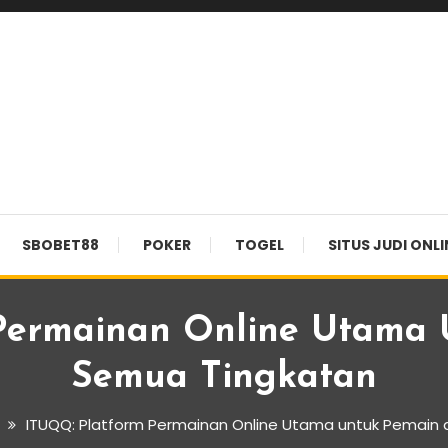
raktis bermain slot. Nikmati kemudahan transaksi dan peluang menan
lsa: Cara Praktis Bermain 
SBOBET88
POKER
TOGEL
SITUS JUDI ONLI
Permainan Online Utama 
Semua Tingkatan
ITUQQ: Platform Permainan Online Utama untuk Pemain 