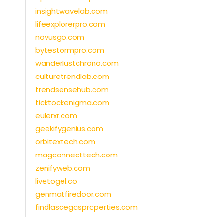
insightwavelab.com
lifeexplorerpro.com
novusgo.com
bytestormpro.com
wanderlustchrono.com
culturetrendlab.com
trendsensehub.com
ticktockenigma.com
eulerxr.com
geekifygenius.com
orbitextech.com
magconnecttech.com
zenifyweb.com
livetogel.co
genmatfiredoor.com
findlascegasproperties.com