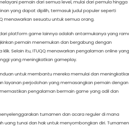
layani pemain dari semua level, mulai dari pemula hingga
 yang dapat dipilih, termasuk judul populer seperti
TUQQ menawarkan sesuatu untuk semua orang.
dari platform game lainnya adalah antarmukanya yang ram
ungkinkan pemain menemukan dan bergabung dengan
lik. Selain itu, ITUQQ menawarkan pengalaman online yan
 tinggi yang meningkatkan gameplay.
 panduan untuk membantu mereka memulai dan meningkatka
rkan layanan perjodohan yang memasangkan pemain dengan
pa, memastikan pengalaman bermain game yang adil dan
menyelenggarakan turnamen dan acara reguler di mana
h uang tunai dan hak untuk menyombongkan diri. Turnamen