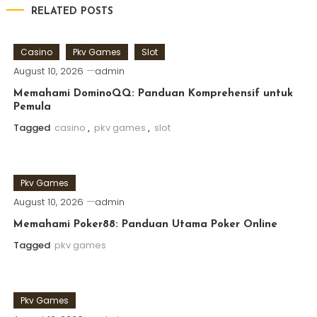
RELATED POSTS
Casino
Pkv Games
Slot
August 10, 2026
admin
Memahami DominoQQ: Panduan Komprehensif untuk
Pemula
Tagged
casino
,
pkv games
,
slot
Pkv Games
August 10, 2026
admin
Memahami Poker88: Panduan Utama Poker Online
Tagged
pkv games
Pkv Games