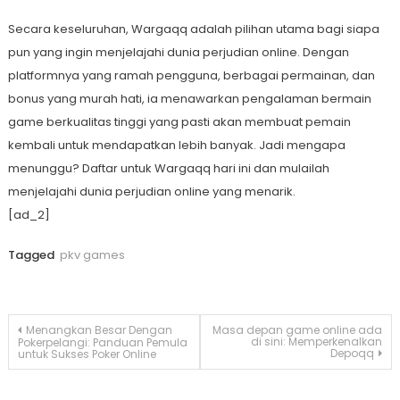
Secara keseluruhan, Wargaqq adalah pilihan utama bagi siapa
pun yang ingin menjelajahi dunia perjudian online. Dengan
platformnya yang ramah pengguna, berbagai permainan, dan
bonus yang murah hati, ia menawarkan pengalaman bermain
game berkualitas tinggi yang pasti akan membuat pemain
kembali untuk mendapatkan lebih banyak. Jadi mengapa
menunggu? Daftar untuk Wargaqq hari ini dan mulailah
menjelajahi dunia perjudian online yang menarik.
[ad_2]
Tagged
pkv games
Post
Menangkan Besar Dengan
Masa depan game online ada
di sini: Memperkenalkan
Pokerpelangi: Panduan Pemula
Depoqq
untuk Sukses Poker Online
navigation