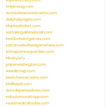
onlylovesg.com
activedesenvolvimento.com
dailyhubpages.com
idnplaysbobet.com
sattakingvikidadacall.com
bestbolaslotgames.com
sattamatkafixedgamehere.com
entrepreneurguardian.com
hibaby.info
paperwashington.com
weedemup.com
bestchancecasino.com
bilalliaqat.com
autodispensadores.com
inductioncooktopp.com
newsmedicaltoday.com