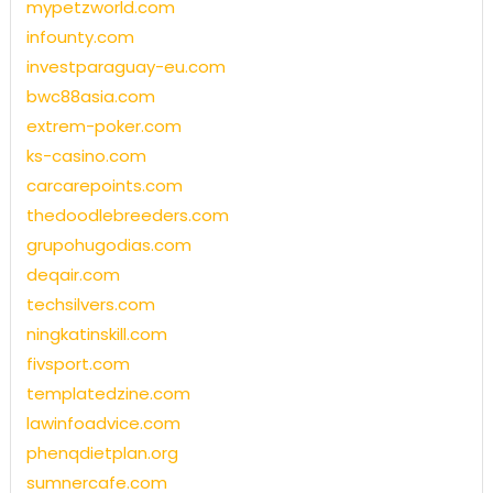
mypetzworld.com
infounty.com
investparaguay-eu.com
bwc88asia.com
extrem-poker.com
ks-casino.com
carcarepoints.com
thedoodlebreeders.com
grupohugodias.com
deqair.com
techsilvers.com
ningkatinskill.com
fivsport.com
templatedzine.com
lawinfoadvice.com
phenqdietplan.org
sumnercafe.com