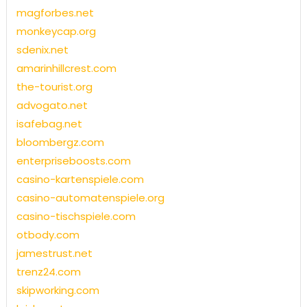
magforbes.net
monkeycap.org
sdenix.net
amarinhillcrest.com
the-tourist.org
advogato.net
isafebag.net
bloombergz.com
enterpriseboosts.com
casino-kartenspiele.com
casino-automatenspiele.org
casino-tischspiele.com
otbody.com
jamestrust.net
trenz24.com
skipworking.com