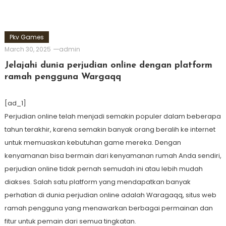
Pkv Games
March 30, 2025
admin
Jelajahi dunia perjudian online dengan platform
ramah pengguna Wargaqq
[ad_1]
Perjudian online telah menjadi semakin populer dalam beberapa
tahun terakhir, karena semakin banyak orang beralih ke internet
untuk memuaskan kebutuhan game mereka. Dengan
kenyamanan bisa bermain dari kenyamanan rumah Anda sendiri,
perjudian online tidak pernah semudah ini atau lebih mudah
diakses. Salah satu platform yang mendapatkan banyak
perhatian di dunia perjudian online adalah Waragaqq, situs web
ramah pengguna yang menawarkan berbagai permainan dan
fitur untuk pemain dari semua tingkatan.