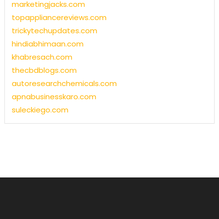
marketingjacks.com
topappliancereviews.com
trickytechupdates.com
hindiabhimaan.com
khabresach.com
thecbdblogs.com
autoresearchchemicals.com
apnabusinesskaro.com
suleckiego.com