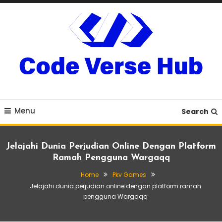
Skip
To
Content
Mainkan slot gacor dengan deposit pulsa sebagai cara praktis
Slot Gacor Deposit Pulsa:
bermain slot. Nikmati kemudahan transaksi dan peluang menang
besar di setiap putaran.
Menu
Cara Praktis Bermain
Search
Slot
Jelajahi Dunia Perjudian Online Dengan Platform
Ramah Pengguna Wargaqq
Home
Pkv Games
Jelajahi dunia perjudian online dengan platform ramah
pengguna Wargaqq