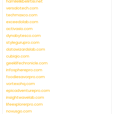
hamilelikbelirtisi.net
versalotech.com
techmaxco.com
exceedolab.com
activaxio.com
dynabytesco.com
stylegurupro.com
datawizardslab.com
cubiqio.com
geeklifechronicle.com
infospherepro.com
foodiesavorpro.com
vortexohq.com
epicadventurepro.com
insightwavelab.com
lifeexplorerpro.com
novusgo.com