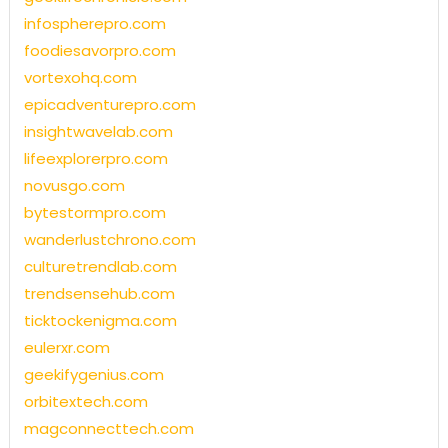
infospherepro.com
foodiesavorpro.com
vortexohq.com
epicadventurepro.com
insightwavelab.com
lifeexplorerpro.com
novusgo.com
bytestormpro.com
wanderlustchrono.com
culturetrendlab.com
trendsensehub.com
ticktockenigma.com
eulerxr.com
geekifygenius.com
orbitextech.com
magconnecttech.com