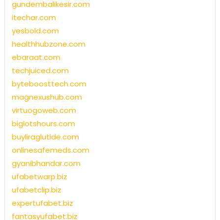
gundembalikesir.com
itechar.com
yesbold.com
healthhubzone.com
ebaraat.com
techjuiced.com
byteboosttech.com
magnexushub.com
virtuogoweb.com
biglotshours.com
buyliraglutide.com
onlinesafemeds.com
gyanibhandar.com
ufabetwarp.biz
ufabetclip.biz
expertufabet.biz
fantasyufabet.biz