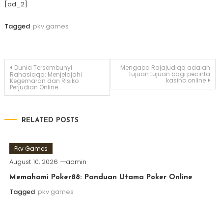
[ad_2]
Tagged
pkv games
Post
Dunia Tersembunyi
Mengapa Rajajudiqq adalah
tujuan tujuan bagi pecinta
Rahasiaqq: Menjelajahi
kasino online
Kegemaran dan Risiko
Perjudian Online
navigation
RELATED POSTS
Pkv Games
August 10, 2026
admin
Memahami Poker88: Panduan Utama Poker Online
Tagged
pkv games