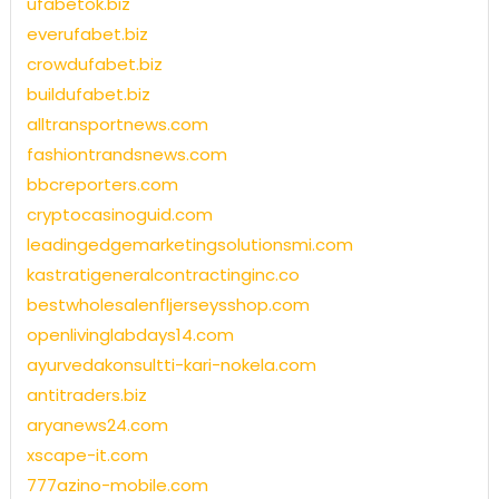
ufabetok.biz
everufabet.biz
crowdufabet.biz
buildufabet.biz
alltransportnews.com
fashiontrandsnews.com
bbcreporters.com
cryptocasinoguid.com
leadingedgemarketingsolutionsmi.com
kastratigeneralcontractinginc.co
bestwholesalenfljerseysshop.com
openlivinglabdays14.com
ayurvedakonsultti-kari-nokela.com
antitraders.biz
aryanews24.com
xscape-it.com
777azino-mobile.com