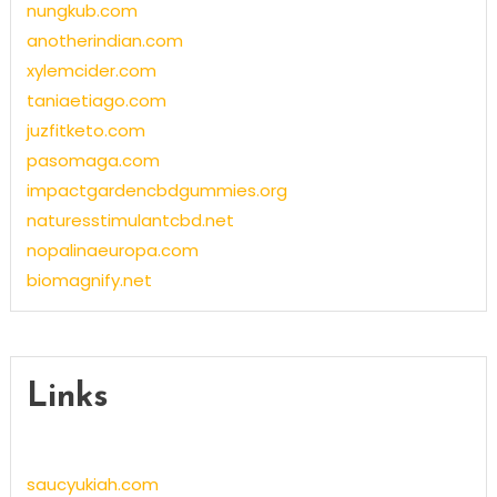
nungkub.com
anotherindian.com
xylemcider.com
taniaetiago.com
juzfitketo.com
pasomaga.com
impactgardencbdgummies.org
naturesstimulantcbd.net
nopalinaeuropa.com
biomagnify.net
Links
saucyukiah.com