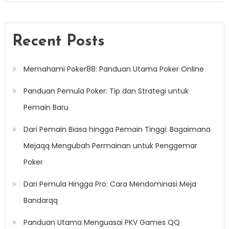
Recent Posts
Memahami Poker88: Panduan Utama Poker Online
Panduan Pemula Poker: Tip dan Strategi untuk
Pemain Baru
Dari Pemain Biasa hingga Pemain Tinggi: Bagaimana
Mejaqq Mengubah Permainan untuk Penggemar
Poker
Dari Pemula Hingga Pro: Cara Mendominasi Meja
Bandarqq
Panduan Utama Menguasai PKV Games QQ