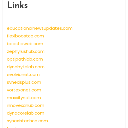
Links
educationalnewsupdates.com
flexiboostco.com
boostioweb.com
zephyrushub.com
optipathlab.com
dynabytelab.com
evolvionet.com
synexisplus.com
vortexonet.com
maxxifynet.com
innovexahub.com
dynacorelab.com
synexistechco.com