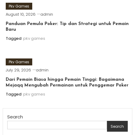
Pkv Games
August 10, 2026
admin
Panduan Pemula Poker: Tip dan Strategi untuk Pemain
Baru
Tagged
pkv games
Pkv Games
July 29, 2026
admin
Dari Pemain Biasa hingga Pemain Tinggi: Bagaimana
Mejaqq Mengubah Permainan untuk Penggemar Poker
Tagged
pkv games
Search
Search