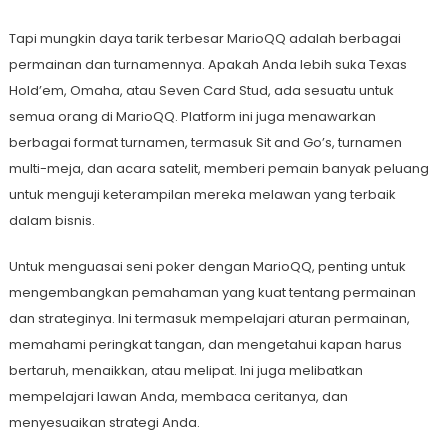
Tapi mungkin daya tarik terbesar MarioQQ adalah berbagai
permainan dan turnamennya. Apakah Anda lebih suka Texas
Hold’em, Omaha, atau Seven Card Stud, ada sesuatu untuk
semua orang di MarioQQ. Platform ini juga menawarkan
berbagai format turnamen, termasuk Sit and Go’s, turnamen
multi-meja, dan acara satelit, memberi pemain banyak peluang
untuk menguji keterampilan mereka melawan yang terbaik
dalam bisnis.
Untuk menguasai seni poker dengan MarioQQ, penting untuk
mengembangkan pemahaman yang kuat tentang permainan
dan strateginya. Ini termasuk mempelajari aturan permainan,
memahami peringkat tangan, dan mengetahui kapan harus
bertaruh, menaikkan, atau melipat. Ini juga melibatkan
mempelajari lawan Anda, membaca ceritanya, dan
menyesuaikan strategi Anda.