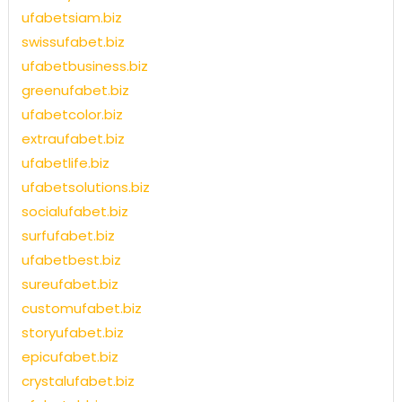
ufabetsiam.biz
swissufabet.biz
ufabetbusiness.biz
greenufabet.biz
ufabetcolor.biz
extraufabet.biz
ufabetlife.biz
ufabetsolutions.biz
socialufabet.biz
surfufabet.biz
ufabetbest.biz
sureufabet.biz
customufabet.biz
storyufabet.biz
epicufabet.biz
crystalufabet.biz