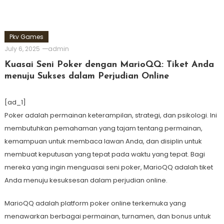
Pkv Games
July 6, 2025
admin
Kuasai Seni Poker dengan MarioQQ: Tiket Anda
menuju Sukses dalam Perjudian Online
[ad_1]
Poker adalah permainan keterampilan, strategi, dan psikologi. Ini
membutuhkan pemahaman yang tajam tentang permainan,
kemampuan untuk membaca lawan Anda, dan disiplin untuk
membuat keputusan yang tepat pada waktu yang tepat. Bagi
mereka yang ingin menguasai seni poker, MarioQQ adalah tiket
Anda menuju kesuksesan dalam perjudian online.
MarioQQ adalah platform poker online terkemuka yang
menawarkan berbagai permainan, turnamen, dan bonus untuk