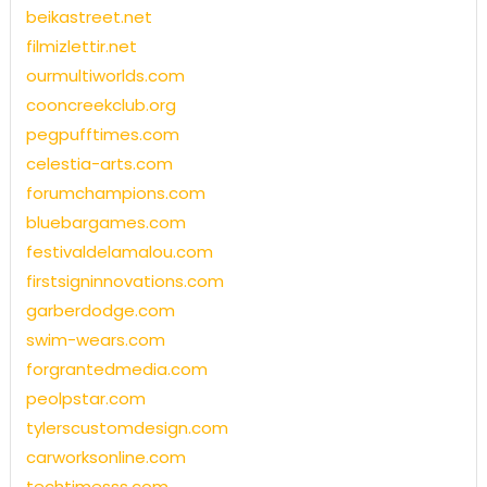
beikastreet.net
filmizlettir.net
ourmultiworlds.com
cooncreekclub.org
pegpufftimes.com
celestia-arts.com
forumchampions.com
bluebargames.com
festivaldelamalou.com
firstsigninnovations.com
garberdodge.com
swim-wears.com
forgrantedmedia.com
peolpstar.com
tylerscustomdesign.com
carworksonline.com
techtimesss.com