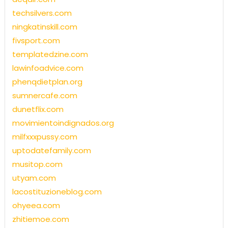
techsilvers.com
ningkatinskill.com
fivsport.com
templatedzine.com
lawinfoadvice.com
phenqdietplan.org
sumnercafe.com
dunetflix.com
movimientoindignados.org
milfxxxpussy.com
uptodatefamily.com
musitop.com
utyam.com
lacostituzioneblog.com
ohyeea.com
zhitiemoe.com