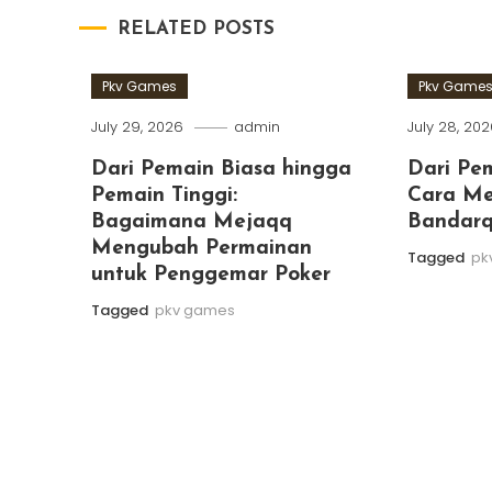
RELATED POSTS
Pkv Games
Pkv Game
July 29, 2026
admin
July 28, 20
Dari Pemain Biasa hingga
Dari Pe
Pemain Tinggi:
Cara Me
Bagaimana Mejaqq
Bandar
Mengubah Permainan
Tagged
pk
untuk Penggemar Poker
Tagged
pkv games