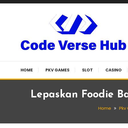
Skip
To
Content
Mainkan slot gacor dengan deposit pulsa sebagai cara p
Slot Gacor Deposit Pu
HOME
PKV GAMES
SLOT
CASINO
Lepaskan Foodie 
Home
Pkv