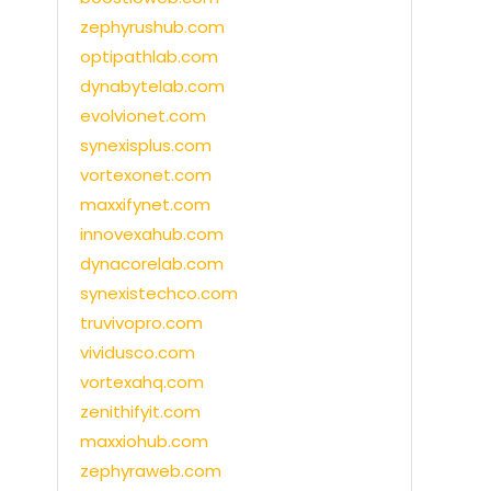
zephyrushub.com
optipathlab.com
dynabytelab.com
evolvionet.com
synexisplus.com
vortexonet.com
maxxifynet.com
innovexahub.com
dynacorelab.com
synexistechco.com
truvivopro.com
vividusco.com
vortexahq.com
zenithifyit.com
maxxiohub.com
zephyraweb.com