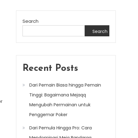
Search
Search
Recent Posts
Dari Pemain Biasa hingga Pemain
Tinggi: Bagaimana Mejaqq
r
Mengubah Permainan untuk
Penggemar Poker
Dari Pemula Hingga Pro: Cara
Mendominasi Meja Bandarqq