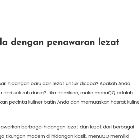
da dengan penawaran lezat
ri hidangan baru dan lezat untuk dicoba? Apakah Anda
 dari seluruh dunia? Jika demikian, maka menuQQ adalah
n pecinta kuliner batin Anda dan memuaskan hasrat kuline
warkan berbagai hidangan lezat dan lezat dari berbagai
ngga tikungan modern di hidangan klasik, menuQQ memiliki