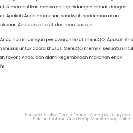
 untuk memastikan bahwa setiap hidangan dibuat dengan
ati. Apakah Anda memesan sandwich sederhana atau
akanan Anda akan lezat dan memuaskan.
Anda hari ini dengan penawaran lezat menuQQ. Apakah An
khusus untuk acara khusus, MenuQQ memiliki sesuatu untu
gan favorit Anda, dan alami kegembiraan makanan enak
h!
Perspektif Lokal: Temui Orang -Orang Murniqq dan
Pelajari tentang Cara Hidup Mereka yang Unik