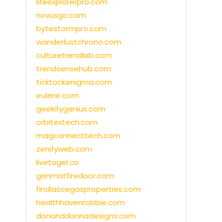
lifeexplorerpro.com
novusgo.com
bytestormpro.com
wanderlustchrono.com
culturetrendlab.com
trendsensehub.com
ticktockenigma.com
eulerxr.com
geekifygenius.com
orbitextech.com
magconnecttech.com
zenifyweb.com
livetogel.co
genmatfiredoor.com
findlascegasproperties.com
healthhavenrobbie.com
donanddonnadesigns.com