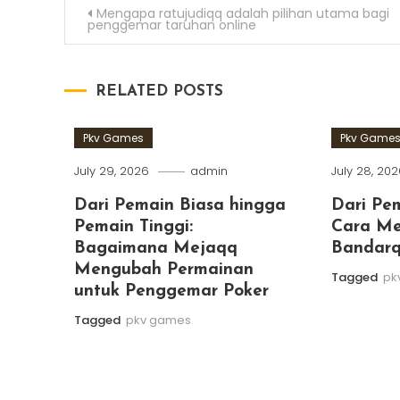
Post
Mengapa ratujudiqq adalah pilihan utama bagi
penggemar taruhan online
navigation
RELATED POSTS
Pkv Games
Pkv Game
July 29, 2026
admin
July 28, 20
Dari Pemain Biasa hingga
Dari Pe
Pemain Tinggi:
Cara Me
Bagaimana Mejaqq
Bandar
Mengubah Permainan
Tagged
pk
untuk Penggemar Poker
Tagged
pkv games