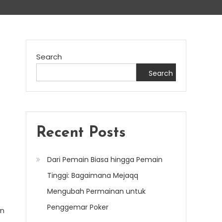
Search
Search
Recent Posts
Dari Pemain Biasa hingga Pemain
Tinggi: Bagaimana Mejaqq
Mengubah Permainan untuk
Penggemar Poker
an