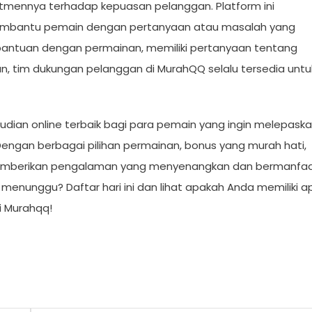
mitmennya terhadap kepuasan pelanggan. Platform ini
embantu pemain dengan pertanyaan atau masalah yang
bantuan dengan permainan, memiliki pertanyaan tentang
, tim dukungan pelanggan di MurahQQ selalu tersedia untu
udian online terbaik bagi para pemain yang ingin melepask
ngan berbagai pilihan permainan, bonus yang murah hati,
emberikan pengalaman yang menyenangkan dan bermanfa
enunggu? Daftar hari ini dan lihat apakah Anda memiliki a
i Murahqq!