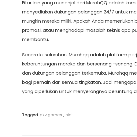
Fitur lain yang menonjol dari MurahQQ adalah ko
menyediakan dukungan pelanggan 24/7 untuk m
mungkin mereka miliki. Apakah Anda memerlukan 
promosi, atau menghadapi masalah teknis apa pun
membantu.
Secara keseluruhan, Murahqq adalah platform perj
keberuntungan mereka dan bersenang -senang. De
dan dukungan pelanggan terkemuka, Murahqq m
bagi pemain dari semua tingkatan. Jadi mengapa m
yang diperlukan untuk menyerangnya beruntung d
Tagged
pkv games
,
slot