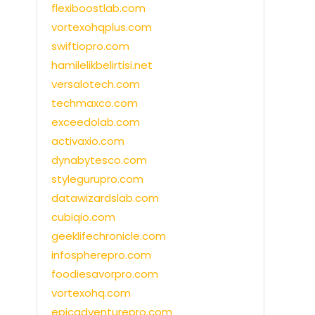
flexiboostlab.com
vortexohqplus.com
swiftiopro.com
hamilelikbelirtisi.net
versalotech.com
techmaxco.com
exceedolab.com
activaxio.com
dynabytesco.com
stylegurupro.com
datawizardslab.com
cubiqio.com
geeklifechronicle.com
infospherepro.com
foodiesavorpro.com
vortexohq.com
epicadventurepro.com