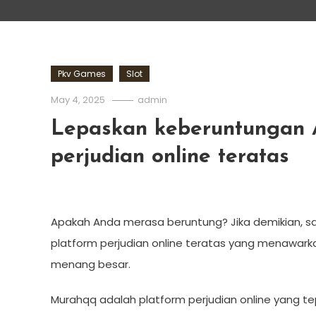
Pkv Games
Slot
May 4, 2025
admin
Lepaskan keberuntungan 
perjudian online teratas
Apakah Anda merasa beruntung? Jika demikian, s
platform perjudian online teratas yang menawar
menang besar.
Murahqq adalah platform perjudian online yang 