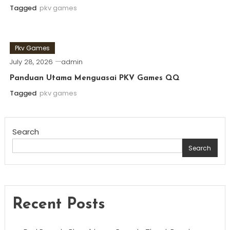
Tagged
pkv games
Pkv Games
July 28, 2026
admin
Panduan Utama Menguasai PKV Games QQ
Tagged
pkv games
Search
Search
Recent Posts