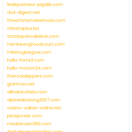
ledepanneur-pigalle.com
dvd-digest.net
theartistsmarketnola.com
chiranaplus.biz
stackspancakebar.com
namheongfoodcourt.com
milanoglasgow.com
hallu-forte3.com
hallu-motion24.com
therockskippers.com
granfoss.net
allindiacafela.com
alpineskiracing2007.com
casino-vulkan-online.net
pitrepower.com
mediatown360.com
digitaleyestrainclinic.com