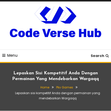
Skip
To
Content
Mainkan slot gacor dengan deposit pulsa sebagai cara praktis
Slot Gacor Deposit Pulsa:
bermain slot. Nikmati kemudahan transaksi dan peluang menang
besar di setiap putaran.
Menu
Cara Praktis Bermain
Search
Slot
Lepaskan Sisi Kompetitif Anda Dengan
Permainan Yang Mendebarkan Wargaqq
Home
Pkv Games
Lepaskan sisi kompetitif Anda dengan permainan yang
mendebarkan Wargaqq