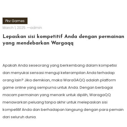
Pkv Games
March 1, 2025
admin
Lepaskan sisi kompetitif Anda dengan permainan
yang mendebarkan Wargaqq
Apakah Anda seseorang yang berkembang dalam kompetisi
dan menyukai sensasi menguji keterampilan Anda terhadap
orang lain? Jika demikian, maka WaraGAQQ adalah platform
game online yang sempurna untuk Anda. Dengan berbagai
macam permainan yang menarik untuk dipilih, WaragaQQ
menawarkan peluang tanpa akhir untuk melepaskan sisi
kompetitif Anda dan berhadapan langsung dengan para pemain
dari seluruh dunia.