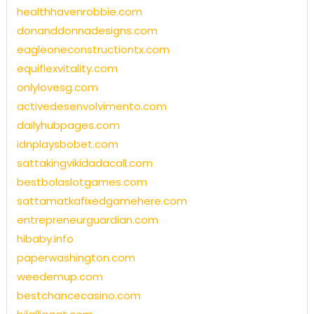
healthhavenrobbie.com
donanddonnadesigns.com
eagleoneconstructiontx.com
equiflexvitality.com
onlylovesg.com
activedesenvolvimento.com
dailyhubpages.com
idnplaysbobet.com
sattakingvikidadacall.com
bestbolaslotgames.com
sattamatkafixedgamehere.com
entrepreneurguardian.com
hibaby.info
paperwashington.com
weedemup.com
bestchancecasino.com