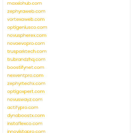
maxxiohub.com
zephyraweb.com
vortexaweb.com
optigeniusco.com
novuspherex.com
novaevopro.com
trusparktech.com
trubrandzhq.com
boostifynet.com
nexventpro.com
zephyrtechx.com
optigoxpert.com
novuswayz.com
actifypro.com
dynaboostx.com
instaflexco.com
innovistapro.com