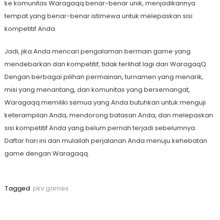
ke komunitas Waragaqq benar-benar unik, menjadikannya
tempat yang benar-benar istimewa untuk melepaskan sisi
kompetitif Anda.
Jadi, jika Anda mencari pengalaman bermain game yang
mendebarkan dan kompetitif, tidak terlihat lagi dari WaragaqQ.
Dengan berbagai pilihan permainan, turnamen yang menarik,
misi yang menantang, dan komunitas yang bersemangat,
Waragaqq memiliki semua yang Anda butuhkan untuk menguji
keterampilan Anda, mendorong batasan Anda, dan melepaskan
sisi kompetitif Anda yang belum pernah terjadi sebelumnya.
Daftar hari ini dan mulailah perjalanan Anda menuju kehebatan
game dengan Waragaqq.
Tagged
pkv games