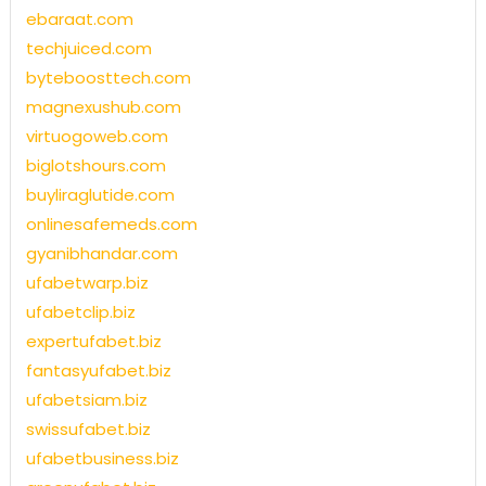
ebaraat.com
techjuiced.com
byteboosttech.com
magnexushub.com
virtuogoweb.com
biglotshours.com
buyliraglutide.com
onlinesafemeds.com
gyanibhandar.com
ufabetwarp.biz
ufabetclip.biz
expertufabet.biz
fantasyufabet.biz
ufabetsiam.biz
swissufabet.biz
ufabetbusiness.biz