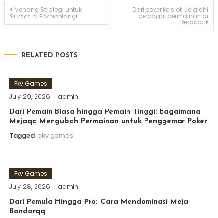
Post
Menang Strategi untuk
Dari poker ke slot: Jelajahi
berbagai permainan di
Sukses di Pokerpelangi
Depoqq
navigation
RELATED POSTS
Pkv Games
July 29, 2026
admin
Dari Pemain Biasa hingga Pemain Tinggi: Bagaimana
Mejaqq Mengubah Permainan untuk Penggemar Poker
Tagged
pkv games
Pkv Games
July 28, 2026
admin
Dari Pemula Hingga Pro: Cara Mendominasi Meja
Bandarqq