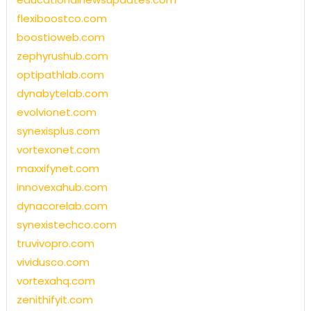
flexiboostco.com
boostioweb.com
zephyrushub.com
optipathlab.com
dynabytelab.com
evolvionet.com
synexisplus.com
vortexonet.com
maxxifynet.com
innovexahub.com
dynacorelab.com
synexistechco.com
truvivopro.com
vividusco.com
vortexahq.com
zenithifyit.com