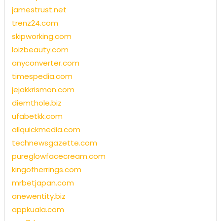
jamestrust.net
trenz24.com
skipworking.com
loizbeauty.com
anyconverter.com
timespedia.com
jejakkrismon.com
diemthole.biz
ufabetkk.com
allquickmedia.com
technewsgazette.com
pureglowfacecream.com
kingofherrings.com
mrbetjapan.com
anewentity.biz
appkuala.com