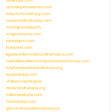
bilalliaqat.com
autodispensadores.com
inductioncooktopp.com
newsmedicaltoday.com
roofingnevada.info
magconnectx.com
synexispro.com
holayomi.com
ligadeciclismodecundinamarca.com
nashvilleworkerscompensationattorney.com
holyfamilycathedralschool.org
londonkiddy.com
ufabetcoaching.biz
davismindfulness.org
millionairebyte.com
fortechday.com
getcaminorealestateusa.xyz