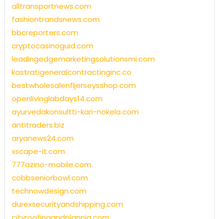
alltransportnews.com
fashiontrandsnews.com
bbcreporters.com
cryptocasinoguid.com
leadingedgemarketingsolutionsmi.com
kastratigeneralcontractinginc.co
bestwholesalenfljerseysshop.com
openlivinglabdays14.com
ayurvedakonsultti-kari-nokela.com
antitraders.biz
aryanews24.com
xscape-it.com
777azino-mobile.com
cobbseniorbowl.com
technowdesign.com
durexsecurityandshipping.com
cityroofingandplannig.com