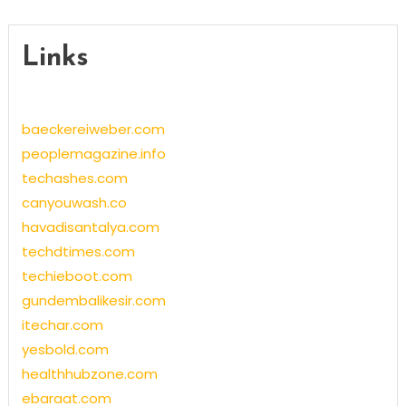
Links
baeckereiweber.com
peoplemagazine.info
techashes.com
canyouwash.co
havadisantalya.com
techdtimes.com
techieboot.com
gundembalikesir.com
itechar.com
yesbold.com
healthhubzone.com
ebaraat.com