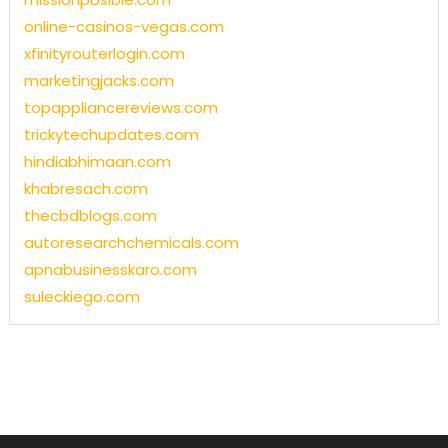
online-casinos-vegas.com
xfinityrouterlogin.com
marketingjacks.com
topappliancereviews.com
trickytechupdates.com
hindiabhimaan.com
khabresach.com
thecbdblogs.com
autoresearchchemicals.com
apnabusinesskaro.com
suleckiego.com