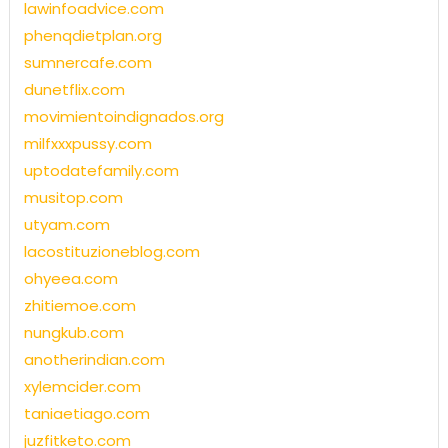
lawinfoadvice.com
phenqdietplan.org
sumnercafe.com
dunetflix.com
movimientoindignados.org
milfxxxpussy.com
uptodatefamily.com
musitop.com
utyam.com
lacostituzioneblog.com
ohyeea.com
zhitiemoe.com
nungkub.com
anotherindian.com
xylemcider.com
taniaetiago.com
juzfitketo.com