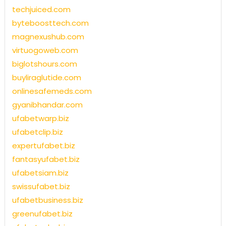
techjuiced.com
byteboosttech.com
magnexushub.com
virtuogoweb.com
biglotshours.com
buyliraglutide.com
onlinesafemeds.com
gyanibhandar.com
ufabetwarp.biz
ufabetclip.biz
expertufabet.biz
fantasyufabet.biz
ufabetsiam.biz
swissufabet.biz
ufabetbusiness.biz
greenufabet.biz