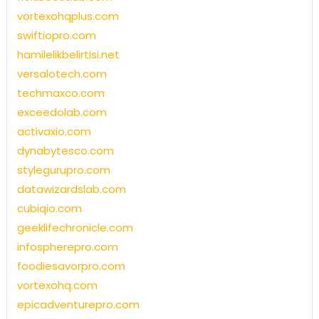
vortexohqplus.com
swiftiopro.com
hamilelikbelirtisi.net
versalotech.com
techmaxco.com
exceedolab.com
activaxio.com
dynabytesco.com
stylegurupro.com
datawizardslab.com
cubiqio.com
geeklifechronicle.com
infospherepro.com
foodiesavorpro.com
vortexohq.com
epicadventurepro.com