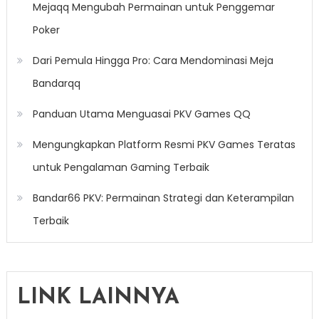
Mejaqq Mengubah Permainan untuk Penggemar
Poker
Dari Pemula Hingga Pro: Cara Mendominasi Meja
Bandarqq
Panduan Utama Menguasai PKV Games QQ
Mengungkapkan Platform Resmi PKV Games Teratas
untuk Pengalaman Gaming Terbaik
Bandar66 PKV: Permainan Strategi dan Keterampilan
Terbaik
LINK LAINNYA