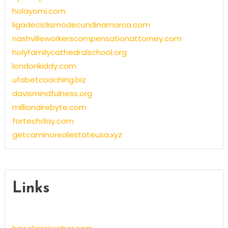
holayomi.com
ligadeciclismodecundinamarca.com
nashvilleworkerscompensationattorney.com
holyfamilycathedralschool.org
londonkiddy.com
ufabetcoaching.biz
davismindfulness.org
millionairebyte.com
fortechday.com
getcaminorealestateusa.xyz
Links