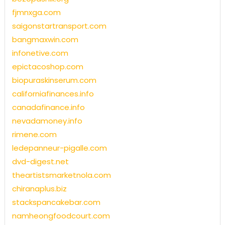
fjmnxga.com
saigonstartransport.com
bangmaxwin.com
infonetive.com
epictacoshop.com
biopuraskinserum.com
californiafinances.info
canadafinance.info
nevadamoney.info
rimene.com
ledepanneur-pigalle.com
dvd-digest.net
theartistsmarketnola.com
chiranaplus.biz
stackspancakebar.com
namheongfoodcourt.com