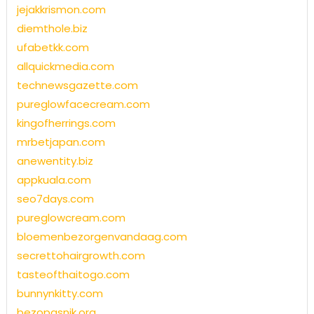
jejakkrismon.com
diemthole.biz
ufabetkk.com
allquickmedia.com
technewsgazette.com
pureglowfacecream.com
kingofherrings.com
mrbetjapan.com
anewentity.biz
appkuala.com
seo7days.com
pureglowcream.com
bloemenbezorgenvandaag.com
secrettohairgrowth.com
tasteofthaitogo.com
bunnynkitty.com
bezopasnik.org