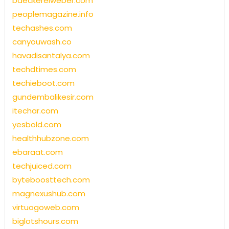
baeckereiweber.com
peoplemagazine.info
techashes.com
canyouwash.co
havadisantalya.com
techdtimes.com
techieboot.com
gundembalikesir.com
itechar.com
yesbold.com
healthhubzone.com
ebaraat.com
techjuiced.com
byteboosttech.com
magnexushub.com
virtuogoweb.com
biglotshours.com