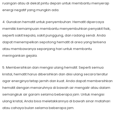
ruangan atau di dekat pintu depan untuk membantu menyerap
energi negatif yang mungkin ada.
4. Gunakan hematit untuk penyembuhan: Hematit dipercaya
memiliki kemampuan membantu menyembuhkan penyakit fisik,
seperti sakit kepala, sakit punggung, dan radang sendi. Anda
dapat menempelkan sepotong hematit di area yang terkena
atau membawanya sepanjang hari untuk membantu
meringankan gejala.
5. Membersihkan dan mengisi ulang hematit: Seperti semua
kristal, hematit harus dibersihkan dan diisi ulang secara teratur
agar energinya tetap jernih dan kuat. Anda dapat membersihkan
hematit dengan menaruhnya di bawah air mengalir atau dalam
semangkuk air garam selama beberapa jam. Untuk mengisi
ulang kristal, Anda bisa meletakkannya di bawah sinar matahari
atau cahaya bulan selama beberapa jam.