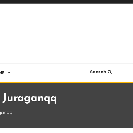
g besar di setiap putaran.
Slot
Search
NE
i Juraganqq
aganqq