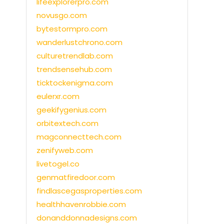
lifeexplorerpro.com
novusgo.com
bytestormpro.com
wanderlustchrono.com
culturetrendlab.com
trendsensehub.com
ticktockenigma.com
eulerxr.com
geekifygenius.com
orbitextech.com
magconnecttech.com
zenifyweb.com
livetogel.co
genmatfiredoor.com
findlascegasproperties.com
healthhavenrobbie.com
donanddonnadesigns.com