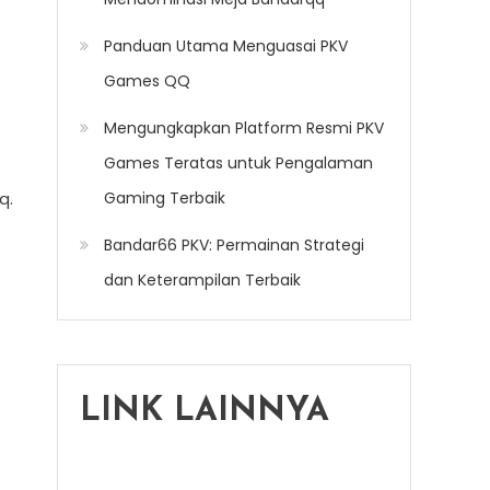
Panduan Utama Menguasai PKV
Games QQ
Mengungkapkan Platform Resmi PKV
Games Teratas untuk Pengalaman
q.
Gaming Terbaik
Bandar66 PKV: Permainan Strategi
dan Keterampilan Terbaik
LINK LAINNYA