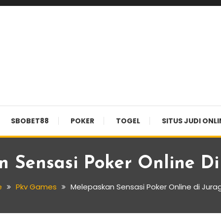
raktis bermain slot. Nikmati kemudahan transaksi dan peluang menan
lsa: Cara Praktis Bermain 
SBOBET88
POKER
TOGEL
SITUS JUDI ONLI
 Sensasi Poker Online D
e
Pkv Games
Melepaskan Sensasi Poker Online di Jur