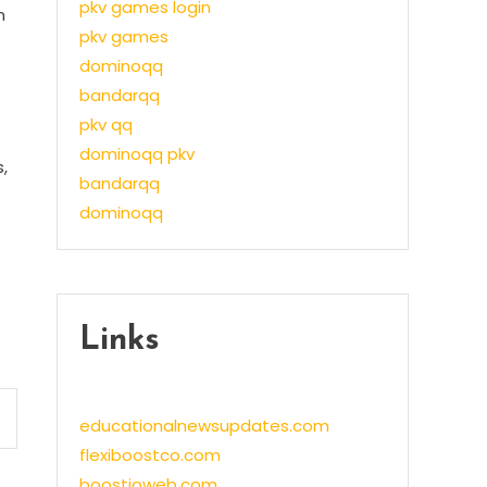
pkv games login
n
pkv games
dominoqq
bandarqq
pkv qq
dominoqq pkv
,
bandarqq
dominoqq
Links
educationalnewsupdates.com
flexiboostco.com
boostioweb.com