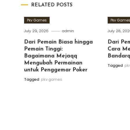
RELATED POSTS
Pkv Games
Pkv Game
July 29, 2026
admin
July 28, 20
Dari Pemain Biasa hingga
Dari Pe
Pemain Tinggi:
Cara Me
Bagaimana Mejaqq
Bandar
Mengubah Permainan
Tagged
pk
untuk Penggemar Poker
Tagged
pkv games