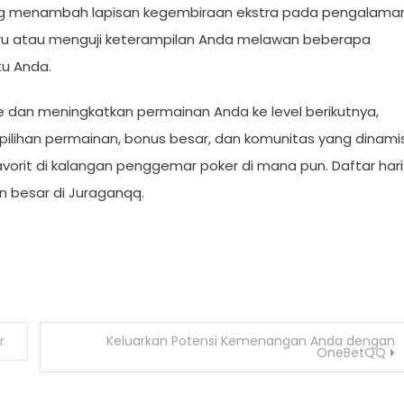
ng menambah lapisan kegembiraan ekstra pada pengalama
aru atau menguji keterampilan Anda melawan beberapa
tu Anda.
ne dan meningkatkan permainan Anda ke level berikutnya,
lihan permainan, bonus besar, dan komunitas yang dinamis
vorit di kalangan penggemar poker di mana pun. Daftar hari
n besar di Juraganqq.
r
Keluarkan Potensi Kemenangan Anda dengan
OneBetQQ