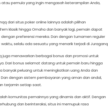
an atau pemula yang ingin mengasah keterampilan Anda,
 dari situs poker online lainnya adalah pilihan
’em klasik hingga Omaha dan banyak lagi, pemain dapat
ai dengan preferensi mereka. Dan dengan turnamen reguler
aktu, selalu ada sesuatu yang menarik terjadi di Juraganq
qq juga menawarkan berbagai bonus dan promosi untuk
. Dari bonus selamat datang untuk pemain baru hingga
ada banyak peluang untuk meningkatkan uang Anda dan
. Dan dengan sistem pembayaran yang aman dan andal,
 terjamin setiap saat.
alah komunitas pemainnya yang dinamis dan aktif. Dengan
hubung dan berinteraksi, situs ini memupuk rasa