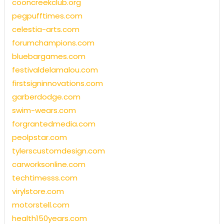
cooncreekclub.org
pegpufftimes.com
celestia-arts.com
forumchampions.com
bluebargames.com
festivaldelamalou.com
firstsigninnovations.com
garberdodge.com
swim-wears.com
forgrantedmedia.com
peolpstar.com
tylerscustomdesign.com
carworksonline.com
techtimesss.com
virylstore.com
motorstell.com
health150years.com