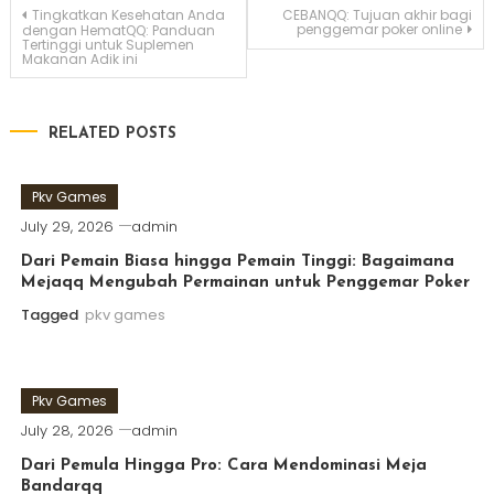
Post
Tingkatkan Kesehatan Anda
CEBANQQ: Tujuan akhir bagi
penggemar poker online
dengan HematQQ: Panduan
Tertinggi untuk Suplemen
Makanan Adik ini
navigation
RELATED POSTS
Pkv Games
July 29, 2026
admin
Dari Pemain Biasa hingga Pemain Tinggi: Bagaimana
Mejaqq Mengubah Permainan untuk Penggemar Poker
Tagged
pkv games
Pkv Games
July 28, 2026
admin
Dari Pemula Hingga Pro: Cara Mendominasi Meja
Bandarqq