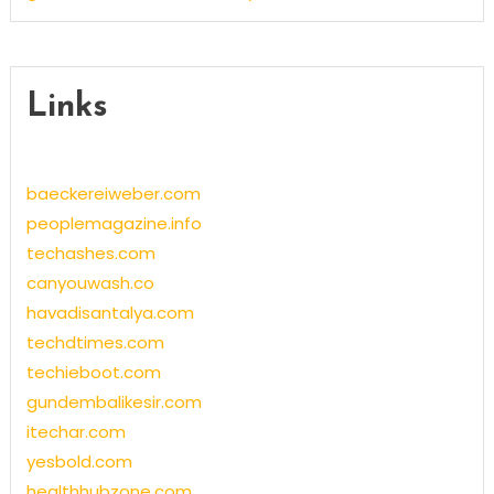
Links
baeckereiweber.com
peoplemagazine.info
techashes.com
canyouwash.co
havadisantalya.com
techdtimes.com
techieboot.com
gundembalikesir.com
itechar.com
yesbold.com
healthhubzone.com