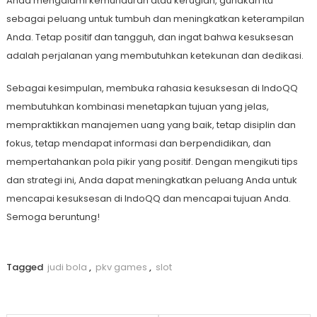
Anda mengalami kemunduran atau kerugian, gunakan itu
sebagai peluang untuk tumbuh dan meningkatkan keterampilan
Anda. Tetap positif dan tangguh, dan ingat bahwa kesuksesan
adalah perjalanan yang membutuhkan ketekunan dan dedikasi.
Sebagai kesimpulan, membuka rahasia kesuksesan di IndoQQ
membutuhkan kombinasi menetapkan tujuan yang jelas,
mempraktikkan manajemen uang yang baik, tetap disiplin dan
fokus, tetap mendapat informasi dan berpendidikan, dan
mempertahankan pola pikir yang positif. Dengan mengikuti tips
dan strategi ini, Anda dapat meningkatkan peluang Anda untuk
mencapai kesuksesan di IndoQQ dan mencapai tujuan Anda.
Semoga beruntung!
Tagged
judi bola
,
pkv games
,
slot