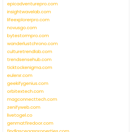
epicadventurepro.com
insightwavelab.com
lifeexplorerpro.com
novusgo.com
bytestormpro.com
wanderlustchrono.com
culturetrendlab.com
trendsensehub.com
ticktockenigma.com
eulerxr.com
geekifygenius.com
orbitextech.com
magconnecttech.com
zenifyweb.com
livetogel.co
genmatfiredoor.com
findlascegasproperties.com