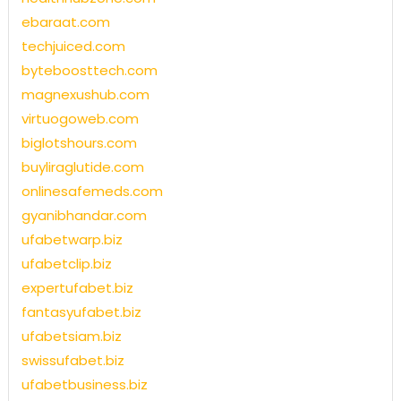
ebaraat.com
techjuiced.com
byteboosttech.com
magnexushub.com
virtuogoweb.com
biglotshours.com
buyliraglutide.com
onlinesafemeds.com
gyanibhandar.com
ufabetwarp.biz
ufabetclip.biz
expertufabet.biz
fantasyufabet.biz
ufabetsiam.biz
swissufabet.biz
ufabetbusiness.biz