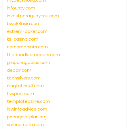
mypetzworld.com
infounty.com
investparaguay-eu.com
bwc88asia.com
extrem-poker.com
ks-casino.com
carcarepoints.com
thedoodlebreeders.com
grupohugodias.com
deqair.com
techsilvers.com
ningkatinskill.com
fivsport.com
templatedzine.com
lawinfoadvice.com
phenqdietplan.org
sumnercafe.com