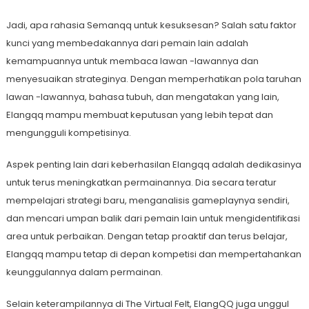
Jadi, apa rahasia Semanqq untuk kesuksesan? Salah satu faktor
kunci yang membedakannya dari pemain lain adalah
kemampuannya untuk membaca lawan -lawannya dan
menyesuaikan strateginya. Dengan memperhatikan pola taruhan
lawan -lawannya, bahasa tubuh, dan mengatakan yang lain,
Elangqq mampu membuat keputusan yang lebih tepat dan
mengungguli kompetisinya.
Aspek penting lain dari keberhasilan Elangqq adalah dedikasinya
untuk terus meningkatkan permainannya. Dia secara teratur
mempelajari strategi baru, menganalisis gameplaynya sendiri,
dan mencari umpan balik dari pemain lain untuk mengidentifikasi
area untuk perbaikan. Dengan tetap proaktif dan terus belajar,
Elangqq mampu tetap di depan kompetisi dan mempertahankan
keunggulannya dalam permainan.
Selain keterampilannya di The Virtual Felt, ElangQQ juga unggul