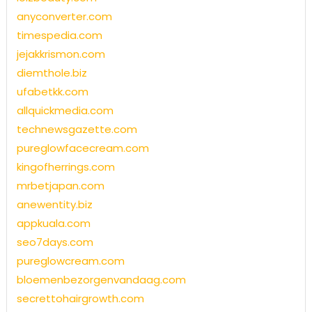
anyconverter.com
timespedia.com
jejakkrismon.com
diemthole.biz
ufabetkk.com
allquickmedia.com
technewsgazette.com
pureglowfacecream.com
kingofherrings.com
mrbetjapan.com
anewentity.biz
appkuala.com
seo7days.com
pureglowcream.com
bloemenbezorgenvandaag.com
secrettohairgrowth.com