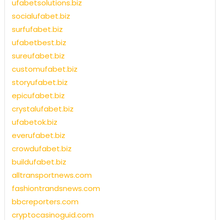
ufabetsolutions.biz
socialufabet.biz
surfufabet.biz
ufabetbest.biz
sureufabet.biz
customufabet.biz
storyufabet.biz
epicufabet.biz
crystalufabet.biz
ufabetok.biz
everufabet.biz
crowdufabet.biz
buildufabet.biz
alltransportnews.com
fashiontrandsnews.com
bbcreporters.com
cryptocasinoguid.com