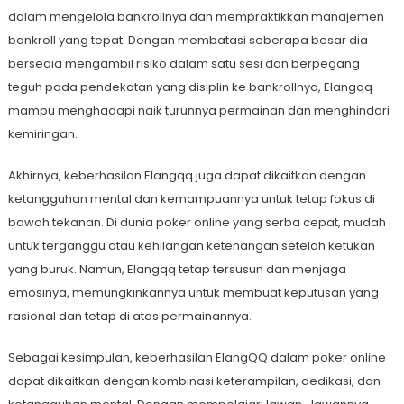
dalam mengelola bankrollnya dan mempraktikkan manajemen
bankroll yang tepat. Dengan membatasi seberapa besar dia
bersedia mengambil risiko dalam satu sesi dan berpegang
teguh pada pendekatan yang disiplin ke bankrollnya, Elangqq
mampu menghadapi naik turunnya permainan dan menghindari
kemiringan.
Akhirnya, keberhasilan Elangqq juga dapat dikaitkan dengan
ketangguhan mental dan kemampuannya untuk tetap fokus di
bawah tekanan. Di dunia poker online yang serba cepat, mudah
untuk terganggu atau kehilangan ketenangan setelah ketukan
yang buruk. Namun, Elangqq tetap tersusun dan menjaga
emosinya, memungkinkannya untuk membuat keputusan yang
rasional dan tetap di atas permainannya.
Sebagai kesimpulan, keberhasilan ElangQQ dalam poker online
dapat dikaitkan dengan kombinasi keterampilan, dedikasi, dan