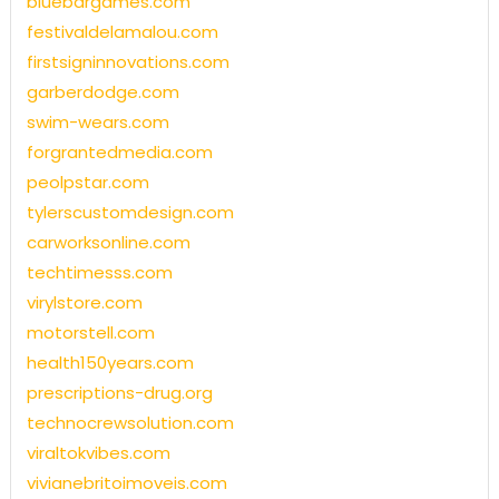
bluebargames.com
festivaldelamalou.com
firstsigninnovations.com
garberdodge.com
swim-wears.com
forgrantedmedia.com
peolpstar.com
tylerscustomdesign.com
carworksonline.com
techtimesss.com
virylstore.com
motorstell.com
health150years.com
prescriptions-drug.org
technocrewsolution.com
viraltokvibes.com
vivianebritoimoveis.com