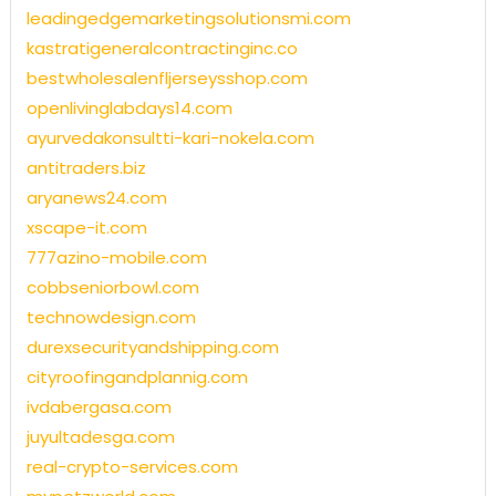
leadingedgemarketingsolutionsmi.com
kastratigeneralcontractinginc.co
bestwholesalenfljerseysshop.com
openlivinglabdays14.com
ayurvedakonsultti-kari-nokela.com
antitraders.biz
aryanews24.com
xscape-it.com
777azino-mobile.com
cobbseniorbowl.com
technowdesign.com
durexsecurityandshipping.com
cityroofingandplannig.com
ivdabergasa.com
juyultadesga.com
real-crypto-services.com