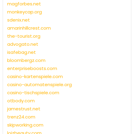
magforbes.net
monkeycap.org
sdenix.net
amarinhillcrest.com
the-tourist.org
advogato.net
isafebag.net
bloombergz.com
enterpriseboosts.com
casino-kartenspiele.com
casino-automatenspiele.org
casino-tischspiele.com
otbody.com
jamestrust.net
trenz24.com
skipworking.com
loizbeauty.com