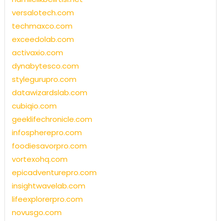
versalotech.com
techmaxco.com
exceedolab.com
activaxio.com
dynabytesco.com
stylegurupro.com
datawizardslab.com
cubiqio.com
geeklifechronicle.com
infospherepro.com
foodiesavorpro.com
vortexohq.com
epicadventurepro.com
insightwavelab.com
lifeexplorerpro.com
novusgo.com