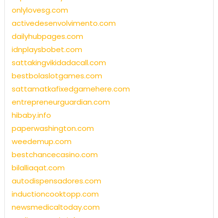
onlylovesg.com
activedesenvolvimento.com
dailyhubpages.com
idnplaysbobet.com
sattakingvikidadacall.com
bestbolaslotgames.com
sattamatkafixedgamehere.com
entrepreneurguardian.com
hibaby.info
paperwashington.com
weedemup.com
bestchancecasino.com
bilalliaqat.com
autodispensadores.com
inductioncooktopp.com
newsmedicaltoday.com