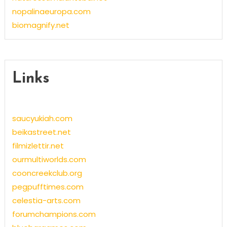
nopalinaeuropa.com
biomagnify.net
Links
saucyukiah.com
beikastreet.net
filmizlettir.net
ourmultiworlds.com
cooncreekclub.org
pegpufftimes.com
celestia-arts.com
forumchampions.com