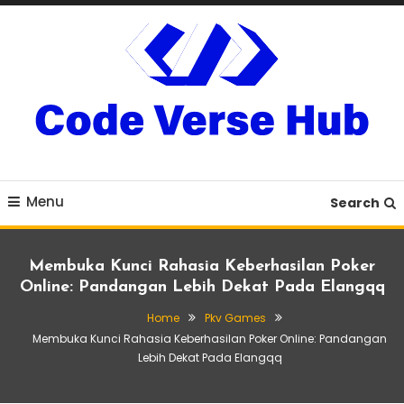
Skip
To
Content
Mainkan slot gacor dengan deposit pulsa sebagai cara praktis
Slot Gacor Deposit Pulsa:
bermain slot. Nikmati kemudahan transaksi dan peluang menang
besar di setiap putaran.
Menu
Cara Praktis Bermain
Search
Slot
Membuka Kunci Rahasia Keberhasilan Poker
Online: Pandangan Lebih Dekat Pada Elangqq
Home
Pkv Games
Membuka Kunci Rahasia Keberhasilan Poker Online: Pandangan
Lebih Dekat Pada Elangqq