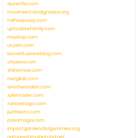
dunetflix.com
movimientoindignados.org
milfxxxpussy.com
uptodatefamily.com
musitop.com
utyam.com
lacostituzioneblog.com
ohyeea.com
zhitiemoe.com
nungkub.com
anotherindian.com
xylemcider.com
taniaetiago.com
juzfitketo.com
pasomaga.com
impactgardencbdgummies.org
naturesstimulantcbd.net