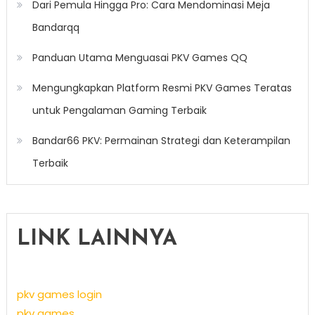
Dari Pemula Hingga Pro: Cara Mendominasi Meja
Bandarqq
Panduan Utama Menguasai PKV Games QQ
Mengungkapkan Platform Resmi PKV Games Teratas
untuk Pengalaman Gaming Terbaik
Bandar66 PKV: Permainan Strategi dan Keterampilan
Terbaik
LINK LAINNYA
pkv games login
pkv games