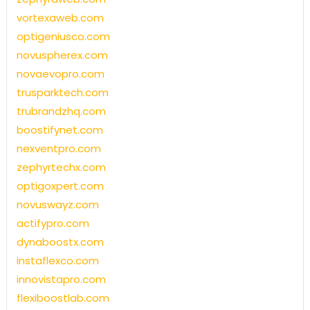
vortexaweb.com
optigeniusco.com
novuspherex.com
novaevopro.com
trusparktech.com
trubrandzhq.com
boostifynet.com
nexventpro.com
zephyrtechx.com
optigoxpert.com
novuswayz.com
actifypro.com
dynaboostx.com
instaflexco.com
innovistapro.com
flexiboostlab.com