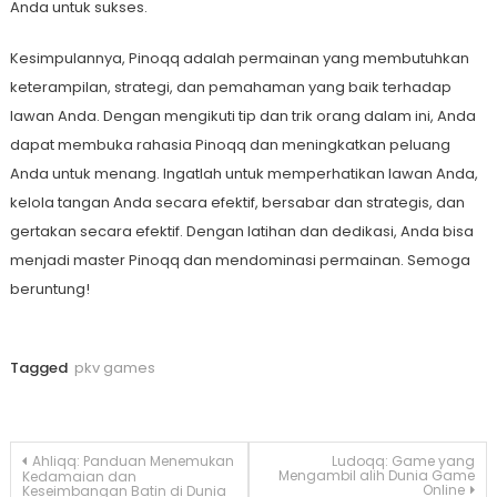
Anda untuk sukses.
Kesimpulannya, Pinoqq adalah permainan yang membutuhkan
keterampilan, strategi, dan pemahaman yang baik terhadap
lawan Anda. Dengan mengikuti tip dan trik orang dalam ini, Anda
dapat membuka rahasia Pinoqq dan meningkatkan peluang
Anda untuk menang. Ingatlah untuk memperhatikan lawan Anda,
kelola tangan Anda secara efektif, bersabar dan strategis, dan
gertakan secara efektif. Dengan latihan dan dedikasi, Anda bisa
menjadi master Pinoqq dan mendominasi permainan. Semoga
beruntung!
Tagged
pkv games
Post
Ahliqq: Panduan Menemukan
Ludoqq: Game yang
Mengambil alih Dunia Game
Kedamaian dan
Online
Keseimbangan Batin di Dunia