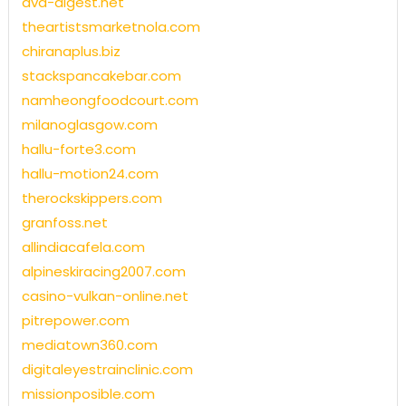
dvd-digest.net
theartistsmarketnola.com
chiranaplus.biz
stackspancakebar.com
namheongfoodcourt.com
milanoglasgow.com
hallu-forte3.com
hallu-motion24.com
therockskippers.com
granfoss.net
allindiacafela.com
alpineskiracing2007.com
casino-vulkan-online.net
pitrepower.com
mediatown360.com
digitaleyestrainclinic.com
missionposible.com