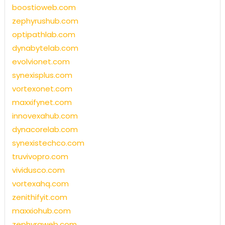
boostioweb.com
zephyrushub.com
optipathlab.com
dynabytelab.com
evolvionet.com
synexisplus.com
vortexonet.com
maxxifynet.com
innovexahub.com
dynacorelab.com
synexistechco.com
truvivopro.com
vividusco.com
vortexahq.com
zenithifyit.com
maxxiohub.com
zephyraweb.com