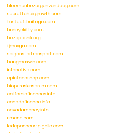
bloemenbezorgenvandaag.com
secrettohairgrowth.com
tasteofthaitogo.com
bunnynkitty.com
bezopasnik.org
fjmnxga.com
saigonstartransport.com
bangmaxwin.com
infonetive.com
epictacoshop.com
biopuraskinserum.com
californiafinances.info
canadafinance.info
nevadamoney.info
rimene.com
ledepanneur-pigalle.com