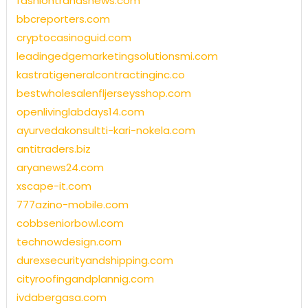
fashiontrandsnews.com
bbcreporters.com
cryptocasinoguid.com
leadingedgemarketingsolutionsmi.com
kastratigeneralcontractinginc.co
bestwholesalenfljerseysshop.com
openlivinglabdays14.com
ayurvedakonsultti-kari-nokela.com
antitraders.biz
aryanews24.com
xscape-it.com
777azino-mobile.com
cobbseniorbowl.com
technowdesign.com
durexsecurityandshipping.com
cityroofingandplannig.com
ivdabergasa.com