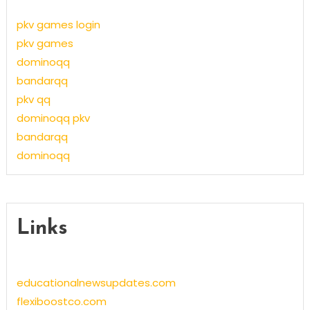
pkv games login
pkv games
dominoqq
bandarqq
pkv qq
dominoqq pkv
bandarqq
dominoqq
Links
educationalnewsupdates.com
flexiboostco.com