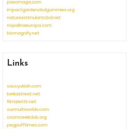
pasomaga.com
impactgardencbdgummies.org
naturesstimulantcbd.net
nopalinaeuropa.com
biomagnify.net
Links
saucyukiah.com
beikastreet.net
filmizlettir.net
ourmultiworlds.com
cooncreekclub.org
pegpufftimes.com