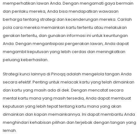
memperhatikan lawan Anda. Dengan mengamati gaya bermain
dan perilaku mereka, Anda bisa mendapatkan wawasan
berharga tentang strategi dan kecenderungan mereka. Carilah
pola cara mereka memainkan kartu tertentu atau melakukan
gerakan tertentu, dan gunakan informasi ini untuk keuntungan
Anda. Dengan mengantisipasi pergerakan lawan, Anda dapat
mengambil keputusan yang lebih cerdas dan meningkatkan
peluang keberhasilan.
Strategi kunci lainnya di Pinoqq adalah mengelola tangan Anda
secara efektif. Penting untuk melacak kartu yang telah dimainkan
dan kartu yang masih ada di dek. Dengan mencatat secara
mental kartu mana yang masih tersedia, Anda dapat membuat
keputusan yang lebih tepat tentang kartu mana yang akan
dimainkan dan kapan memainkannya. Ini dapat membantu Anda
menghindari kehabisan pilihan dan terjebak dengan tangan yang
lemah.