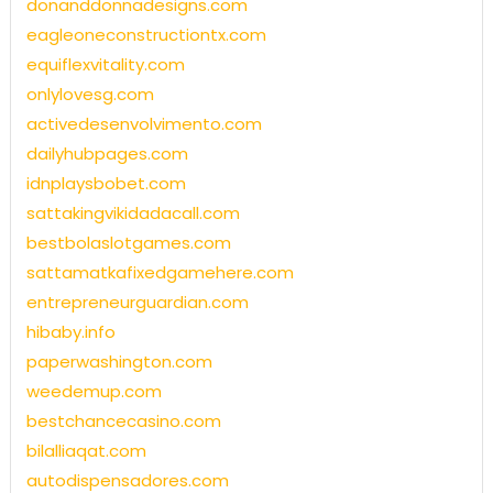
donanddonnadesigns.com
eagleoneconstructiontx.com
equiflexvitality.com
onlylovesg.com
activedesenvolvimento.com
dailyhubpages.com
idnplaysbobet.com
sattakingvikidadacall.com
bestbolaslotgames.com
sattamatkafixedgamehere.com
entrepreneurguardian.com
hibaby.info
paperwashington.com
weedemup.com
bestchancecasino.com
bilalliaqat.com
autodispensadores.com