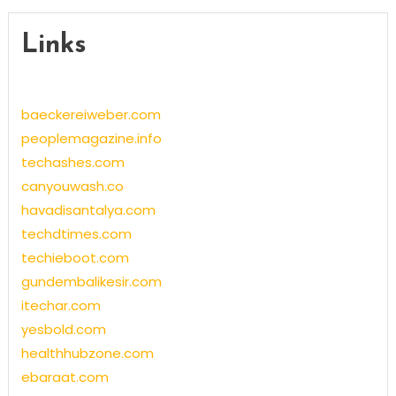
Links
baeckereiweber.com
peoplemagazine.info
techashes.com
canyouwash.co
havadisantalya.com
techdtimes.com
techieboot.com
gundembalikesir.com
itechar.com
yesbold.com
healthhubzone.com
ebaraat.com