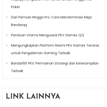
Poker
Dari Pemula Hingga Pro: Cara Mendominasi Meja
Bandarqq
Panduan Utama Menguasai PKV Games QQ
Mengungkapkan Platform Resmi PKV Games Teratas
untuk Pengalaman Gaming Terbaik
Bandar66 PKV: Permainan Strategi dan Keterampilan
Terbaik
LINK LAINNYA