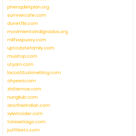
phenqdietplan.org
sumnercafe.com
dunetflix.com
movimientoindignados.org
milfxxxpussy.com
uptodatefamily.com
musitop.com
utyam.com
lacostituzioneblog.com
ohyeea.com
zhitiemoe.com
nungkub.com
anotherindian.com
xylemcider.com
taniaetiago.com
juzfitketo.com