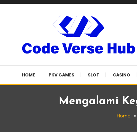
Skip
To
Content
Mainkan slot gacor dengan deposit pulsa sebagai cara p
Slot Gacor Deposit Pu
HOME
PKV GAMES
SLOT
CASINO
Mengalami Ke
Home