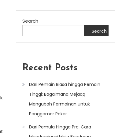
Search
Search
Recent Posts
Dari Pemain Biasa hingga Pemain
Tinggi: Bagaimana Mejaqq
k.
Mengubah Permainan untuk
Penggemar Poker
Dari Pemula Hingga Pro: Cara
at
Mendominasi Meja Bandarqq