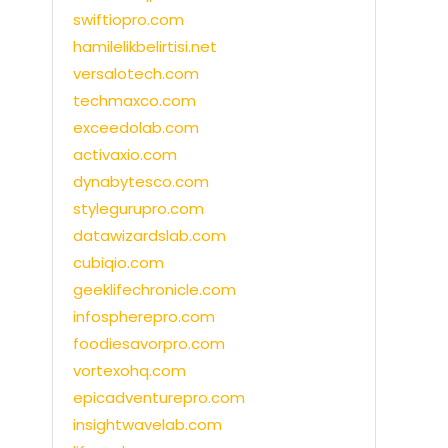
swiftiopro.com
hamilelikbelirtisi.net
versalotech.com
techmaxco.com
exceedolab.com
activaxio.com
dynabytesco.com
stylegurupro.com
datawizardslab.com
cubiqio.com
geeklifechronicle.com
infospherepro.com
foodiesavorpro.com
vortexohq.com
epicadventurepro.com
insightwavelab.com