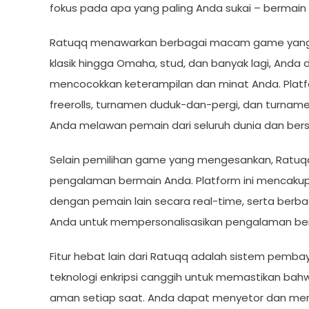
fokus pada apa yang paling Anda sukai – bermain 
Ratuqq menawarkan berbagai macam game yang se
klasik hingga Omaha, stud, dan banyak lagi, An
mencocokkan keterampilan dan minat Anda. Platf
freerolls, turnamen duduk-dan-pergi, dan turnam
Anda melawan pemain dari seluruh dunia dan bers
Selain pemilihan game yang mengesankan, Ratuqq
pengalaman bermain Anda. Platform ini mencakup
dengan pemain lain secara real-time, serta ber
Anda untuk mempersonalisasikan pengalaman ber
Fitur hebat lain dari Ratuqq adalah sistem pemb
teknologi enkripsi canggih untuk memastikan ba
aman setiap saat. Anda dapat menyetor dan me