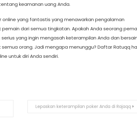
r tentang keamanan uang Anda.
er online yang fantastis yang menawarkan pengalaman
 pemain dari semua tingkatan. Apakah Anda seorang pema
 serius yang ingin mengasah keterampilan Anda dan bersai
tuk semua orang. Jadi mengapa menunggu? Daftar Ratuqq ha
e untuk diri Anda sendiri.
Lepaskan keterampilan poker Anda di Rajaqq