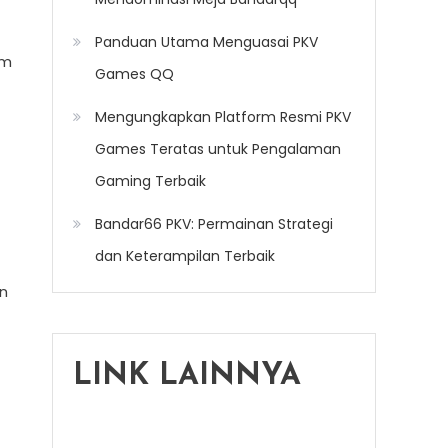
Panduan Utama Menguasai PKV
em
Games QQ
Mengungkapkan Platform Resmi PKV
Games Teratas untuk Pengalaman
Gaming Terbaik
Bandar66 PKV: Permainan Strategi
dan Keterampilan Terbaik
n
LINK LAINNYA