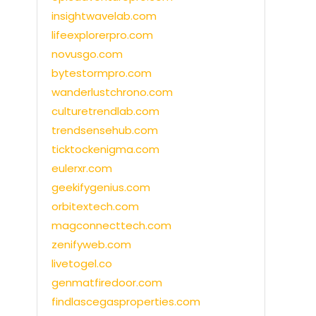
insightwavelab.com
lifeexplorerpro.com
novusgo.com
bytestormpro.com
wanderlustchrono.com
culturetrendlab.com
trendsensehub.com
ticktockenigma.com
eulerxr.com
geekifygenius.com
orbitextech.com
magconnecttech.com
zenifyweb.com
livetogel.co
genmatfiredoor.com
findlascegasproperties.com