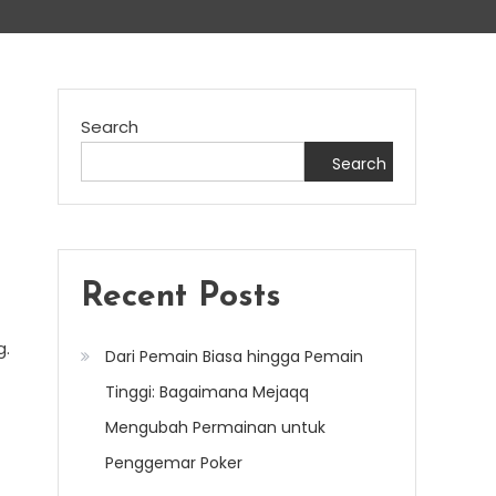
Search
Search
Recent Posts
g.
Dari Pemain Biasa hingga Pemain
Tinggi: Bagaimana Mejaqq
Mengubah Permainan untuk
Penggemar Poker