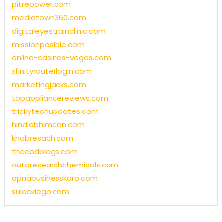
pitrepower.com
mediatown360.com
digitaleyestrainclinic.com
missionposible.com
online-casinos-vegas.com
xfinityrouterlogin.com
marketingjacks.com
topappliancereviews.com
trickytechupdates.com
hindiabhimaan.com
khabresach.com
thecbdblogs.com
autoresearchchemicals.com
apnabusinesskaro.com
suleckiego.com