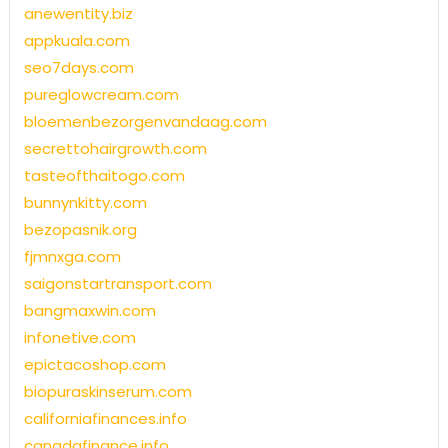
anewentity.biz
appkuala.com
seo7days.com
pureglowcream.com
bloemenbezorgenvandaag.com
secrettohairgrowth.com
tasteofthaitogo.com
bunnynkitty.com
bezopasnik.org
fjmnxga.com
saigonstartransport.com
bangmaxwin.com
infonetive.com
epictacoshop.com
biopuraskinserum.com
californiafinances.info
canadafinance.info