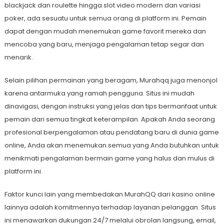
blackjack dan roulette hingga slot video modern dan variasi
poker, ada sesuatu untuk semua orang di platform ini. Pemain
dapat dengan mudah menemukan game favorit mereka dan
mencoba yang baru, menjaga pengalaman tetap segar dan
menarik.
Selain pilihan permainan yang beragam, Murahqq juga menonjol
karena antarmuka yang ramah pengguna. Situs ini mudah
dinavigasi, dengan instruksi yang jelas dan tips bermanfaat untuk
pemain dari semua tingkat keterampilan. Apakah Anda seorang
profesional berpengalaman atau pendatang baru di dunia game
online, Anda akan menemukan semua yang Anda butuhkan untuk
menikmati pengalaman bermain game yang halus dan mulus di
platform ini.
Faktor kunci lain yang membedakan MurahQQ dari kasino online
lainnya adalah komitmennya terhadap layanan pelanggan. Situs
ini menawarkan dukungan 24/7 melalui obrolan langsung, email,