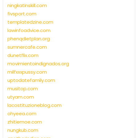
ningkatinskill.com
fivsport.com
templatedzine.com
lawinfoadvice.com
phenqdietplan.org
sumnercafe.com
dunetflix.com
movimientoindignados.org
milfxxxpussy.com
uptodatefamily.com
musitop.com
utyam.com
lacostituzioneblog.com
ohyeea.com
zhitiemoe.com
nungkub.com