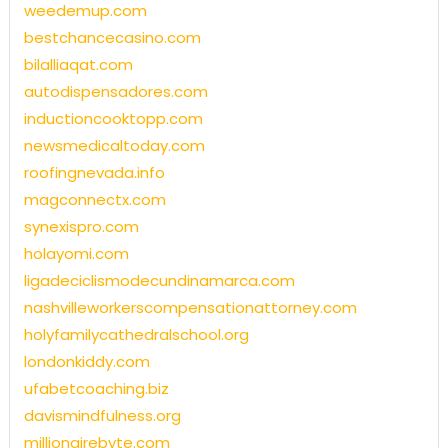
weedemup.com
bestchancecasino.com
bilalliaqat.com
autodispensadores.com
inductioncooktopp.com
newsmedicaltoday.com
roofingnevada.info
magconnectx.com
synexispro.com
holayomi.com
ligadeciclismodecundinamarca.com
nashvilleworkerscompensationattorney.com
holyfamilycathedralschool.org
londonkiddy.com
ufabetcoaching.biz
davismindfulness.org
millionairebyte.com