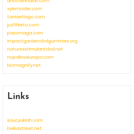
anotherindian.com
xylemcider.com
taniaetiago.com
juzfitketo.com
pasomaga.com
impactgardencbdgummies.org
naturesstimulantcbd.net
nopalinaeuropa.com
biomagnify.net
Links
saucyukiah.com
beikastreet.net