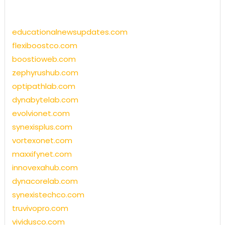
educationalnewsupdates.com
flexiboostco.com
boostioweb.com
zephyrushub.com
optipathlab.com
dynabytelab.com
evolvionet.com
synexisplus.com
vortexonet.com
maxxifynet.com
innovexahub.com
dynacorelab.com
synexistechco.com
truvivopro.com
vividusco.com