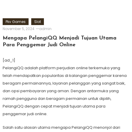
Pkv Games
Slot
November 5, 2024
admin
Mengapa PelangiQQ Menjadi Tujuan Utama
Para Penggemar Judi Online
[ad_1]
PelangiQQ adalah platform perjudian online terkemuka yang
telah mendapatkan popularitas di kalangan penggemar karena
beragam permainannya, layanan pelanggan yang sangat baik,
dan opsi pembayaran yang aman. Dengan antarmuka yang
ramah pengguna dan beragam permainan untuk dipilih,
PelangiQQ dengan cepat menjadi tujuan utama para
penggemar judi online.
Salah satu alasan utama mengapa PelangiQQ menonjol dari