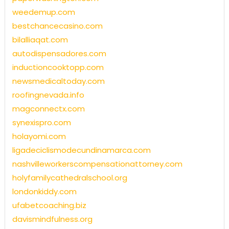
weedemup.com
bestchancecasino.com
bilalliaqat.com
autodispensadores.com
inductioncooktopp.com
newsmedicaltoday.com
roofingnevada.info
magconnectx.com
synexispro.com
holayomi.com
ligadeciclismodecundinamarca.com
nashvilleworkerscompensationattorney.com
holyfamilycathedralschool.org
londonkiddy.com
ufabetcoaching.biz
davismindfulness.org