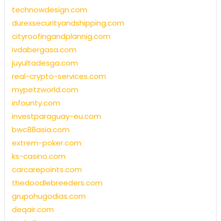
technowdesign.com
durexsecurityandshipping.com
cityroofingandplannig.com
ivdabergasa.com
juyultadesga.com
real-crypto-services.com
mypetzworld.com
infounty.com
investparaguay-eu.com
bwc88asia.com
extrem-poker.com
ks-casino.com
carcarepoints.com
thedoodlebreeders.com
grupohugodias.com
deqair.com