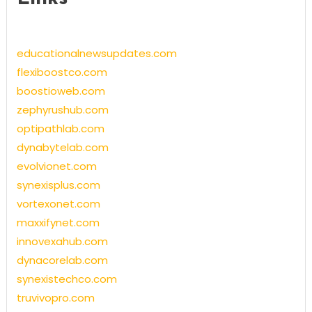
educationalnewsupdates.com
flexiboostco.com
boostioweb.com
zephyrushub.com
optipathlab.com
dynabytelab.com
evolvionet.com
synexisplus.com
vortexonet.com
maxxifynet.com
innovexahub.com
dynacorelab.com
synexistechco.com
truvivopro.com