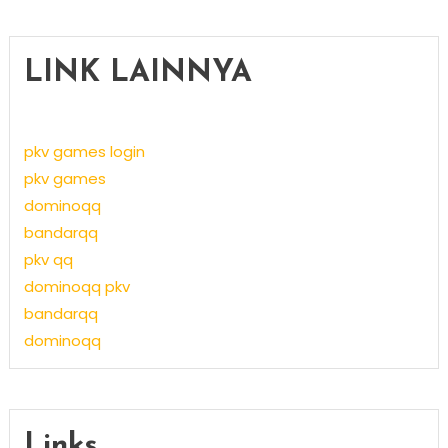
LINK LAINNYA
pkv games login
pkv games
dominoqq
bandarqq
pkv qq
dominoqq pkv
bandarqq
dominoqq
Links