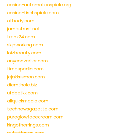
casino-automatenspiele.org
casino-tischspiele.com
otbody.com
jamestrust.net
trenz24.com
skipworking.com
loizbeauty.com
anyconverter.com
timespedia.com
jejakkrismon.com
diemthole.biz
ufabetkk.com
allquickmedia.com
technewsgazette.com
pureglowfacecream.com
kingofherrings.com
mrbetjapan.com