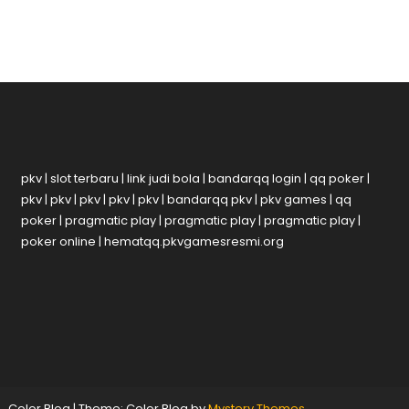
pkv
|
slot terbaru
|
link judi bola
|
bandarqq login
|
qq poker
|
pkv
|
pkv
|
pkv
|
pkv
|
pkv
|
bandarqq pkv
|
pkv games
|
qq
poker
|
pragmatic play
|
pragmatic play
|
pragmatic play
|
poker online
|
hematqq.pkvgamesresmi.org
Color Blog
|
Theme: Color Blog by
Mystery Themes
.