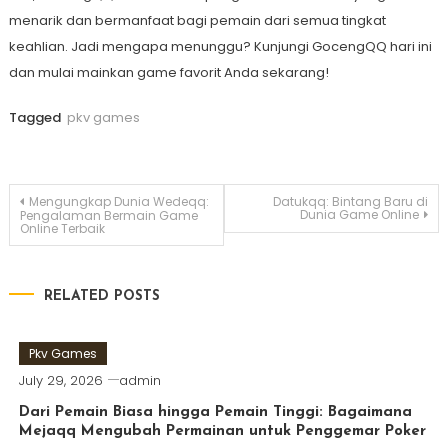
menarik dan bermanfaat bagi pemain dari semua tingkat
keahlian. Jadi mengapa menunggu? Kunjungi GocengQQ hari ini
dan mulai mainkan game favorit Anda sekarang!
Tagged
pkv games
Post
Mengungkap Dunia Wedeqq:
Datukqq: Bintang Baru di
Dunia Game Online
Pengalaman Bermain Game
Online Terbaik
navigation
RELATED POSTS
Pkv Games
July 29, 2026
admin
Dari Pemain Biasa hingga Pemain Tinggi: Bagaimana
Mejaqq Mengubah Permainan untuk Penggemar Poker