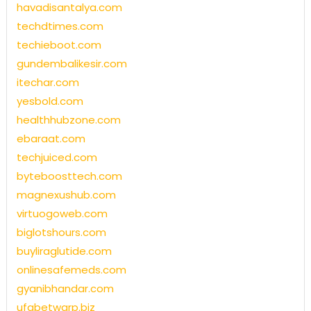
havadisantalya.com
techdtimes.com
techieboot.com
gundembalikesir.com
itechar.com
yesbold.com
healthhubzone.com
ebaraat.com
techjuiced.com
byteboosttech.com
magnexushub.com
virtuogoweb.com
biglotshours.com
buyliraglutide.com
onlinesafemeds.com
gyanibhandar.com
ufabetwarp.biz