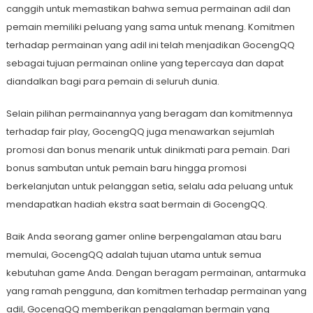
canggih untuk memastikan bahwa semua permainan adil dan
pemain memiliki peluang yang sama untuk menang. Komitmen
terhadap permainan yang adil ini telah menjadikan GocengQQ
sebagai tujuan permainan online yang tepercaya dan dapat
diandalkan bagi para pemain di seluruh dunia.
Selain pilihan permainannya yang beragam dan komitmennya
terhadap fair play, GocengQQ juga menawarkan sejumlah
promosi dan bonus menarik untuk dinikmati para pemain. Dari
bonus sambutan untuk pemain baru hingga promosi
berkelanjutan untuk pelanggan setia, selalu ada peluang untuk
mendapatkan hadiah ekstra saat bermain di GocengQQ.
Baik Anda seorang gamer online berpengalaman atau baru
memulai, GocengQQ adalah tujuan utama untuk semua
kebutuhan game Anda. Dengan beragam permainan, antarmuka
yang ramah pengguna, dan komitmen terhadap permainan yang
adil, GocengQQ memberikan pengalaman bermain yang