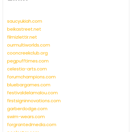
saucyukiah.com
beikastreet.net
filmizlettir.net
ourmultiworlds.com
cooncreekclub.org
pegpufftimes.com
celestia-arts.com
forumchampions.com
bluebargames.com
festivaldelamalou.com
firstsigninnovations.com
garberdodge.com
swim-wears.com
forgrantedmedia.com