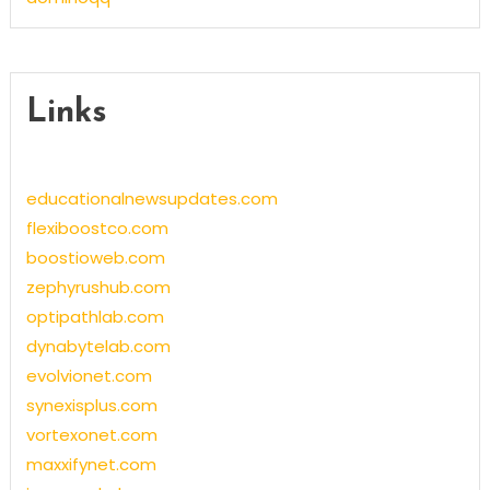
Links
educationalnewsupdates.com
flexiboostco.com
boostioweb.com
zephyrushub.com
optipathlab.com
dynabytelab.com
evolvionet.com
synexisplus.com
vortexonet.com
maxxifynet.com