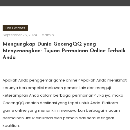
Pkv Games
September 25, 2024
admin
Mengungkap Dunia GocengQQ yang
Menyenangkan: Tujuan Permainan Online Terbaik
Anda
Apakah Anda penggemar game online? Apakah Anda menikmati
serunya berkompetisi melawan pemain lain dan menguji
keterampilan Anda dalam berbagai permainan? Jika iya, maka
GocengQQ adalah destinasi yang tepat untuk Anda. Platform
game online yang menarik ini menawarkan berbagai macam
permainan untuk dinikmati oleh pemain dari semua tingkat
keahlian.