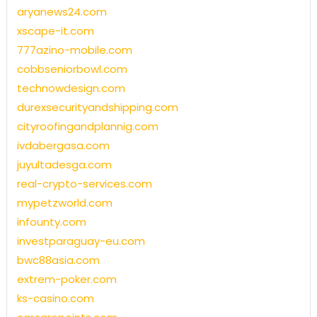
aryanews24.com
xscape-it.com
777azino-mobile.com
cobbseniorbowl.com
technowdesign.com
durexsecurityandshipping.com
cityroofingandplannig.com
ivdabergasa.com
juyultadesga.com
real-crypto-services.com
mypetzworld.com
infounty.com
investparaguay-eu.com
bwc88asia.com
extrem-poker.com
ks-casino.com