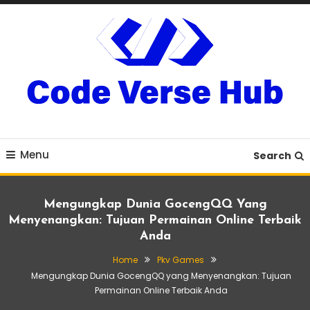
Skip
To
Content
Mainkan slot gacor dengan deposit pulsa sebagai cara praktis
Slot Gacor Deposit Pulsa:
bermain slot. Nikmati kemudahan transaksi dan peluang menang
besar di setiap putaran.
Menu
Cara Praktis Bermain
Search
Slot
Mengungkap Dunia GocengQQ Yang
Menyenangkan: Tujuan Permainan Online Terbaik
Anda
Home
Pkv Games
Mengungkap Dunia GocengQQ yang Menyenangkan: Tujuan
Permainan Online Terbaik Anda