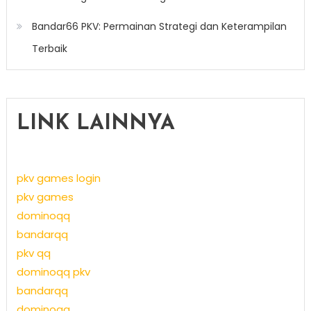
Bandar66 PKV: Permainan Strategi dan Keterampilan
Terbaik
LINK LAINNYA
pkv games login
pkv games
dominoqq
bandarqq
pkv qq
dominoqq pkv
bandarqq
dominoqq