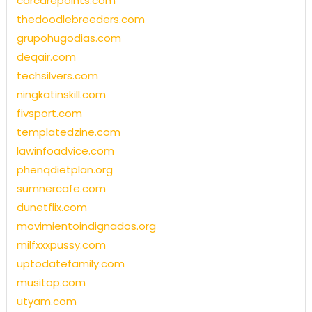
carcarepoints.com
thedoodlebreeders.com
grupohugodias.com
deqair.com
techsilvers.com
ningkatinskill.com
fivsport.com
templatedzine.com
lawinfoadvice.com
phenqdietplan.org
sumnercafe.com
dunetflix.com
movimientoindignados.org
milfxxxpussy.com
uptodatefamily.com
musitop.com
utyam.com