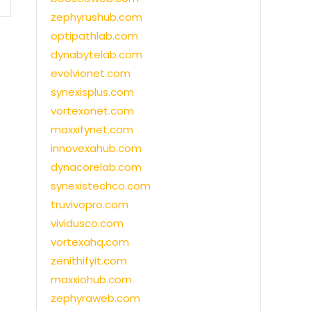
zephyrushub.com
optipathlab.com
dynabytelab.com
evolvionet.com
synexisplus.com
vortexonet.com
maxxifynet.com
innovexahub.com
dynacorelab.com
synexistechco.com
truvivopro.com
vividusco.com
vortexahq.com
zenithifyit.com
maxxiohub.com
zephyraweb.com