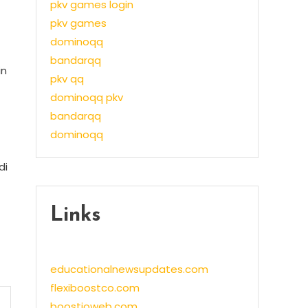
pkv games login
pkv games
dominoqq
bandarqq
in
pkv qq
dominoqq pkv
bandarqq
dominoqq
di
Links
educationalnewsupdates.com
flexiboostco.com
boostioweb.com