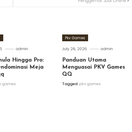
Penggemar Judi Online
s
Pkv Games
26
admin
July 28, 2026
admin
mula Hingga Pro:
Panduan Utama
ndominasi Meja
Menguasai PKV Games
qq
QQ
v games
Tagged
pkv games