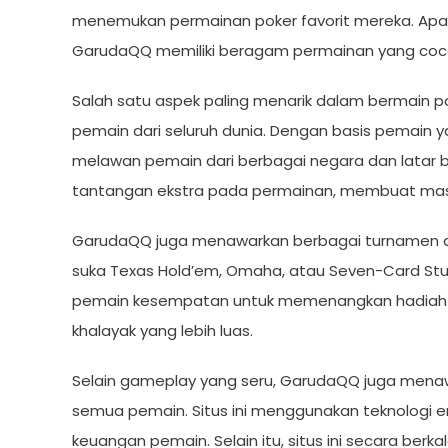
menemukan permainan poker favorit mereka. Apa
GarudaQQ memiliki beragam permainan yang coco
Salah satu aspek paling menarik dalam bermain 
pemain dari seluruh dunia. Dengan basis pemain
melawan pemain dari berbagai negara dan latar 
tantangan ekstra pada permainan, membuat masi
GarudaQQ juga menawarkan berbagai turnamen dan
suka Texas Hold’em, Omaha, atau Seven-Card St
pemain kesempatan untuk memenangkan hadiah 
khalayak yang lebih luas.
Selain gameplay yang seru, GarudaQQ juga menaw
semua pemain. Situs ini menggunakan teknologi enk
keuangan pemain. Selain itu, situs ini secara berk