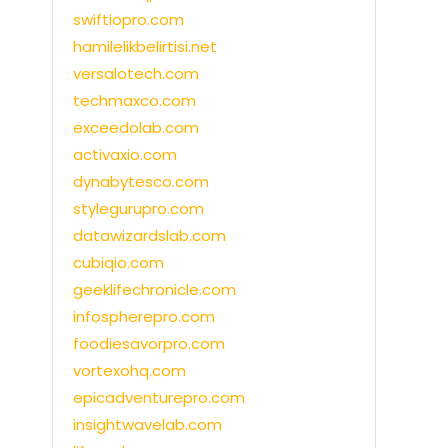
swiftiopro.com
hamilelikbelirtisi.net
versalotech.com
techmaxco.com
exceedolab.com
activaxio.com
dynabytesco.com
stylegurupro.com
datawizardslab.com
cubiqio.com
geeklifechronicle.com
infospherepro.com
foodiesavorpro.com
vortexohq.com
epicadventurepro.com
insightwavelab.com