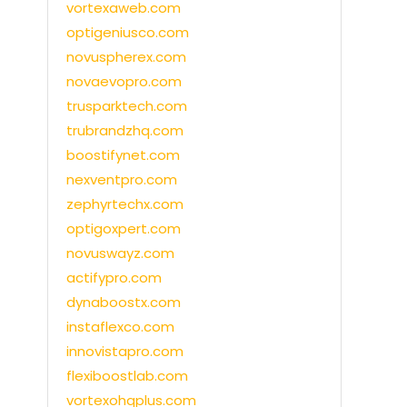
vortexaweb.com
optigeniusco.com
novuspherex.com
novaevopro.com
trusparktech.com
trubrandzhq.com
boostifynet.com
nexventpro.com
zephyrtechx.com
optigoxpert.com
novuswayz.com
actifypro.com
dynaboostx.com
instaflexco.com
innovistapro.com
flexiboostlab.com
vortexohqplus.com