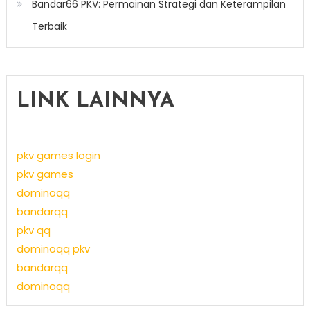
Bandar66 PKV: Permainan Strategi dan Keterampilan
Terbaik
LINK LAINNYA
pkv games login
pkv games
dominoqq
bandarqq
pkv qq
dominoqq pkv
bandarqq
dominoqq