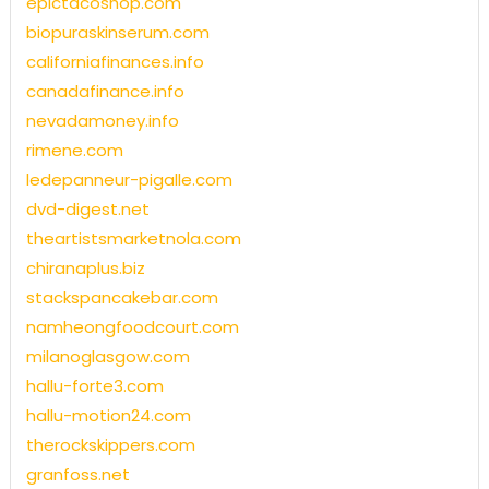
epictacoshop.com
biopuraskinserum.com
californiafinances.info
canadafinance.info
nevadamoney.info
rimene.com
ledepanneur-pigalle.com
dvd-digest.net
theartistsmarketnola.com
chiranaplus.biz
stackspancakebar.com
namheongfoodcourt.com
milanoglasgow.com
hallu-forte3.com
hallu-motion24.com
therockskippers.com
granfoss.net