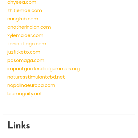
ohyeea.com
zhitiemoe.com
nungkub.com
anotherindian.com
xylemcider.com
taniaetiago.com
juzfitketo.com
pasomaga.com
impactgardencbdgummies.org
naturesstimulantcbd.net
nopalinaeuropa.com
biomagnify.net
Links