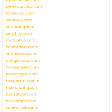
synexistechco.com
truvivopro.com
vividusco.com
vortexahq.com
zenithifyit.com
maxxiohub.com
zephyraweb.com
vortexaweb.com
optigeniusco.com
novuspherex.com
novaevopro.com
trusparktech.com
trubrandzhq.com
boostifynet.com
nexventpro.com
zephyrtechx.com