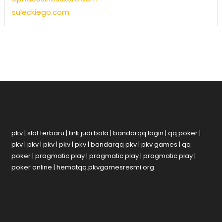
suleckiego.com
pkv
|
slot terbaru
|
link judi bola
|
bandarqq login
|
qq poker
|
pkv
|
pkv
|
pkv
|
pkv
|
pkv
|
bandarqq pkv
|
pkv games
|
qq
poker
|
pragmatic play
|
pragmatic play
|
pragmatic play
|
poker online
|
hematqq.pkvgamesresmi.org