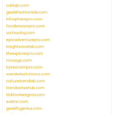
cubiqio.com
geeklifechronicle.com
infospherepro.com
foodiesavorpro.com
vortexohq.com
epicadventurepro.com
insightwavelab.com
lifeexplorerpro.com
novusgo.com
bytestormpro.com
wanderlustchrono.com
culturetrendlab.com
trendsensehub.com
ticktockenigma.com
eulerxr.com
geekifygenius.com