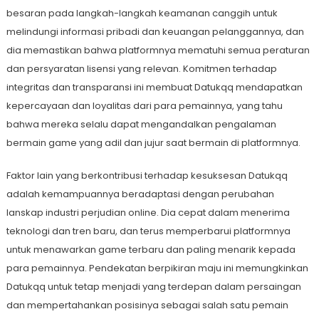
besaran pada langkah-langkah keamanan canggih untuk
melindungi informasi pribadi dan keuangan pelanggannya, dan
dia memastikan bahwa platformnya mematuhi semua peraturan
dan persyaratan lisensi yang relevan. Komitmen terhadap
integritas dan transparansi ini membuat Datukqq mendapatkan
kepercayaan dan loyalitas dari para pemainnya, yang tahu
bahwa mereka selalu dapat mengandalkan pengalaman
bermain game yang adil dan jujur ​​saat bermain di platformnya.
Faktor lain yang berkontribusi terhadap kesuksesan Datukqq
adalah kemampuannya beradaptasi dengan perubahan
lanskap industri perjudian online. Dia cepat dalam menerima
teknologi dan tren baru, dan terus memperbarui platformnya
untuk menawarkan game terbaru dan paling menarik kepada
para pemainnya. Pendekatan berpikiran maju ini memungkinkan
Datukqq untuk tetap menjadi yang terdepan dalam persaingan
dan mempertahankan posisinya sebagai salah satu pemain