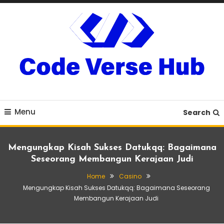
Skip
To
Content
Mainkan slot gacor dengan deposit pulsa sebagai cara praktis
Slot Gacor Deposit Pulsa:
bermain slot. Nikmati kemudahan transaksi dan peluang menang
besar di setiap putaran.
Menu
Cara Praktis Bermain
Search
Slot
Mengungkap Kisah Sukses Datukqq: Bagaimana
Seseorang Membangun Kerajaan Judi
Home
Casino
Mengungkap Kisah Sukses Datukqq: Bagaimana Seseorang
Membangun Kerajaan Judi