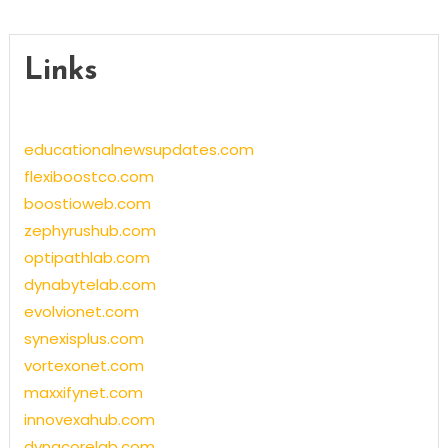
Links
educationalnewsupdates.com
flexiboostco.com
boostioweb.com
zephyrushub.com
optipathlab.com
dynabytelab.com
evolvionet.com
synexisplus.com
vortexonet.com
maxxifynet.com
innovexahub.com
dynacorelab.com