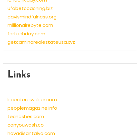
ufabetcoaching.biz
davismindfulness.org
millionairebyte.com
fortechday.com
getcaminorealestateusa.xyz
Links
baeckereiweber.com
peoplemagazine.info
techashes.com
canyouwash.co
havadisantalya.com