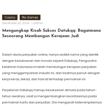
Casino
Pkv Games
December 30, 2024
admin
Mengungkap Kisah Sukses Datukqq: Bagaimana
Seseorang Membangun Kerajaan Judi
Dalam dunia perjudian online, hanya sedikit nama yang identik
dengan kesuksesan dan inovasi seperti Datukqq. Pengusaha
kelahiran Indonesia ini telah membangun kerajaan perjudian
yang menggemparkan industri ini, dan kisahnya penuh dengan
kerja keras, tekad, dan hasrat terhadap permainan ini.
Perjalanan Datukqq menuju kesuksesan dimulai pada tahun-
tahun awalnya, saat ia mengembangkan kecintaannya pada
permainan kartu dan perjudian. Dia mengasah keterampilannya