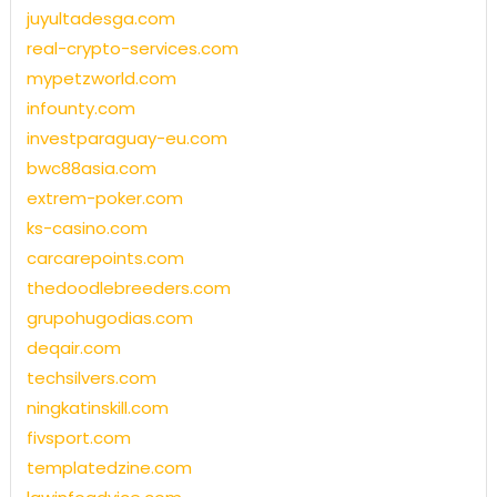
juyultadesga.com
real-crypto-services.com
mypetzworld.com
infounty.com
investparaguay-eu.com
bwc88asia.com
extrem-poker.com
ks-casino.com
carcarepoints.com
thedoodlebreeders.com
grupohugodias.com
deqair.com
techsilvers.com
ningkatinskill.com
fivsport.com
templatedzine.com