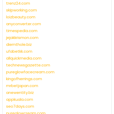
trenz24.com
skipworking.com
loizbeauty.com
anyconverter.com
timespedia.com
jejakkrismon.com
diemthole.biz
ufabetkk.com
allquickmedia.com
technewsgazette.com
pureglowfacecream.com
kingofherrings.com
mrbetjapan.com
anewentity.biz
appkuala.com
seo7days.com
pureglowcream.com