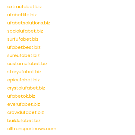
extraufabet.biz
ufabetlife.biz
ufabetsolutions.biz
socialufabet.biz
surfufabet.biz
ufabetbest.biz
sureufabet.biz
customufabet.biz
storyufabet.biz
epicufabet.biz
crystalufabet.biz
ufabetok.biz
everufabet.biz
crowdufabet.biz
buildufabet.biz
alltransportnews.com