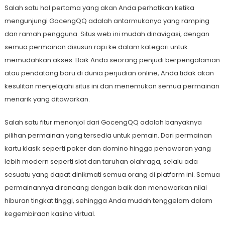
Salah satu hal pertama yang akan Anda perhatikan ketika
mengunjungi GocengQQ adalah antarmukanya yang ramping
dan ramah pengguna. Situs web ini mudah dinavigasi, dengan
semua permainan disusun rapi ke dalam kategori untuk
memudahkan akses. Baik Anda seorang penjudi berpengalaman
atau pendatang baru di dunia perjudian online, Anda tidak akan
kesulitan menjelajahi situs ini dan menemukan semua permainan
menarik yang ditawarkan.
Salah satu fitur menonjol dari GocengQQ adalah banyaknya
pilihan permainan yang tersedia untuk pemain. Dari permainan
kartu klasik seperti poker dan domino hingga penawaran yang
lebih modern seperti slot dan taruhan olahraga, selalu ada
sesuatu yang dapat dinikmati semua orang di platform ini. Semua
permainannya dirancang dengan baik dan menawarkan nilai
hiburan tingkat tinggi, sehingga Anda mudah tenggelam dalam
kegembiraan kasino virtual.