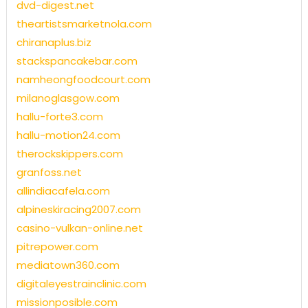
dvd-digest.net
theartistsmarketnola.com
chiranaplus.biz
stackspancakebar.com
namheongfoodcourt.com
milanoglasgow.com
hallu-forte3.com
hallu-motion24.com
therockskippers.com
granfoss.net
allindiacafela.com
alpineskiracing2007.com
casino-vulkan-online.net
pitrepower.com
mediatown360.com
digitaleyestrainclinic.com
missionposible.com