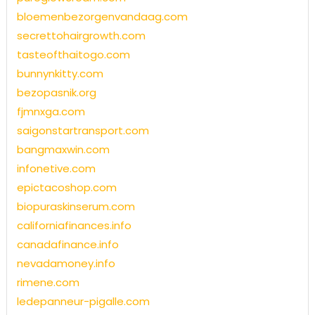
bloemenbezorgenvandaag.com
secrettohairgrowth.com
tasteofthaitogo.com
bunnynkitty.com
bezopasnik.org
fjmnxga.com
saigonstartransport.com
bangmaxwin.com
infonetive.com
epictacoshop.com
biopuraskinserum.com
californiafinances.info
canadafinance.info
nevadamoney.info
rimene.com
ledepanneur-pigalle.com