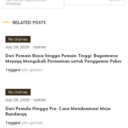
Wedeqq
navigation
RELATED POSTS
Pkv Games
July 29, 2026
admin
Dari Pemain Biasa hingga Pemain Tinggi: Bagaimana
Mejaqq Mengubah Permainan untuk Penggemar Poker
Tagged
pkv games
Pkv Games
July 28, 2026
admin
Dari Pemula Hingga Pro: Cara Mendominasi Meja
Bandarqq
Tagged
pkv games