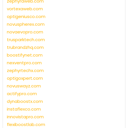
zephyraweb.com
vortexaweb.com
optigeniusco.com
novuspherex.com
novaevopro.com
trusparktech.com
trubrandzhq.com
boostifynet.com
nexventpro.com
zephyrtechx.com
optigoxpert.com
novuswayz.com
actifypro.com
dynaboostx.com
instaflexco.com
innovistapro.com
flexiboostlab.com