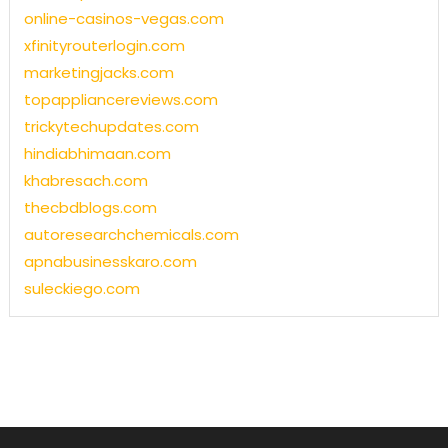
online-casinos-vegas.com
xfinityrouterlogin.com
marketingjacks.com
topappliancereviews.com
trickytechupdates.com
hindiabhimaan.com
khabresach.com
thecbdblogs.com
autoresearchchemicals.com
apnabusinesskaro.com
suleckiego.com