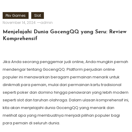
Pkv Games
Slot
November 14, 2024
admin
Menjelajahi Dunia GocengQQ yang Seru: Review
Komprehensif
Jika Anda seorang penggemar judi online, Anda mungkin pernah
mendengar tentang GocengQQ. Platform perjudian online
populer ini menawarkan beragam permainan menarik untuk
dinikmati para pemain, mulai dari permainan kartu tradisional
seperti poker dan domino hingga penawaran yang lebih modern
seperti slot dan taruhan olahraga. Dalam ulasan komprehensif ini,
kita akan menjelajahi dunia GocengQQ yang menarik dan
melihat apa yang membuatnya menjadi pilihan populer bagi
para pemain di seluruh dunia.