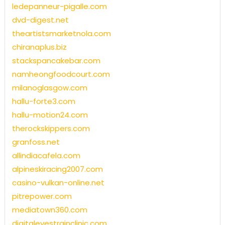
ledepanneur-pigalle.com
dvd-digest.net
theartistsmarketnola.com
chiranaplus.biz
stackspancakebar.com
namheongfoodcourt.com
milanoglasgow.com
hallu-forte3.com
hallu-motion24.com
therockskippers.com
granfoss.net
allindiacafela.com
alpineskiracing2007.com
casino-vulkan-online.net
pitrepower.com
mediatown360.com
digitaleyestrainclinic.com