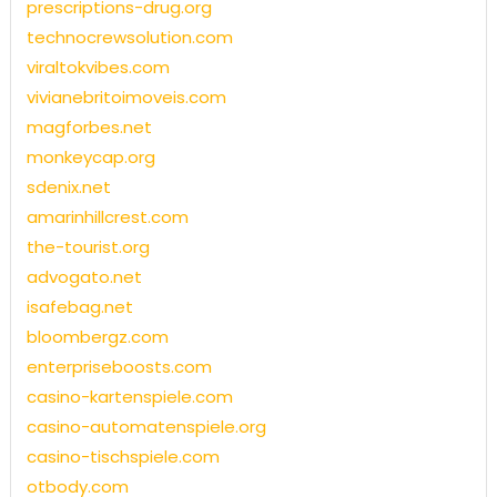
prescriptions-drug.org
technocrewsolution.com
viraltokvibes.com
vivianebritoimoveis.com
magforbes.net
monkeycap.org
sdenix.net
amarinhillcrest.com
the-tourist.org
advogato.net
isafebag.net
bloombergz.com
enterpriseboosts.com
casino-kartenspiele.com
casino-automatenspiele.org
casino-tischspiele.com
otbody.com