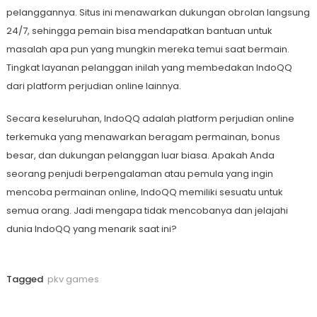
pelanggannya. Situs ini menawarkan dukungan obrolan langsung
24/7, sehingga pemain bisa mendapatkan bantuan untuk
masalah apa pun yang mungkin mereka temui saat bermain.
Tingkat layanan pelanggan inilah yang membedakan IndoQQ
dari platform perjudian online lainnya.
Secara keseluruhan, IndoQQ adalah platform perjudian online
terkemuka yang menawarkan beragam permainan, bonus
besar, dan dukungan pelanggan luar biasa. Apakah Anda
seorang penjudi berpengalaman atau pemula yang ingin
mencoba permainan online, IndoQQ memiliki sesuatu untuk
semua orang. Jadi mengapa tidak mencobanya dan jelajahi
dunia IndoQQ yang menarik saat ini?
Tagged
pkv games