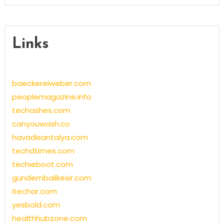
Links
baeckereiweber.com
peoplemagazine.info
techashes.com
canyouwash.co
havadisantalya.com
techdtimes.com
techieboot.com
gundembalikesir.com
itechar.com
yesbold.com
healthhubzone.com