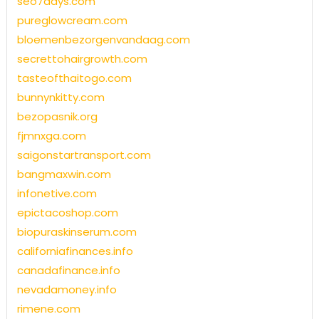
seo7days.com
pureglowcream.com
bloemenbezorgenvandaag.com
secrettohairgrowth.com
tasteofthaitogo.com
bunnynkitty.com
bezopasnik.org
fjmnxga.com
saigonstartransport.com
bangmaxwin.com
infonetive.com
epictacoshop.com
biopuraskinserum.com
californiafinances.info
canadafinance.info
nevadamoney.info
rimene.com