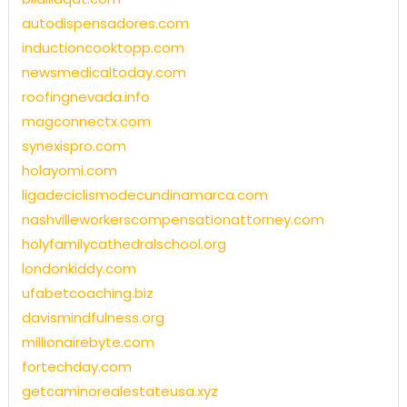
autodispensadores.com
inductioncooktopp.com
newsmedicaltoday.com
roofingnevada.info
magconnectx.com
synexispro.com
holayomi.com
ligadeciclismodecundinamarca.com
nashvilleworkerscompensationattorney.com
holyfamilycathedralschool.org
londonkiddy.com
ufabetcoaching.biz
davismindfulness.org
millionairebyte.com
fortechday.com
getcaminorealestateusa.xyz