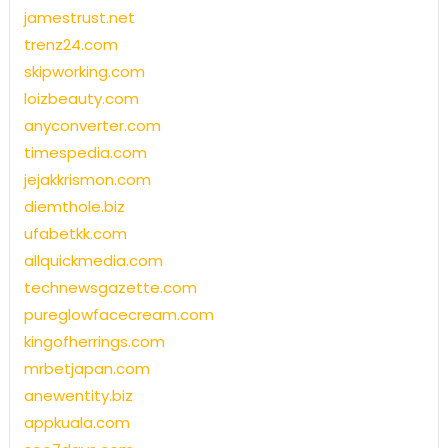
jamestrust.net
trenz24.com
skipworking.com
loizbeauty.com
anyconverter.com
timespedia.com
jejakkrismon.com
diemthole.biz
ufabetkk.com
allquickmedia.com
technewsgazette.com
pureglowfacecream.com
kingofherrings.com
mrbetjapan.com
anewentity.biz
appkuala.com